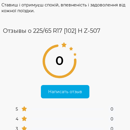
Ставиш і отримуєш спокій, впевненість і задоволення від
кожної поїздки.
Отзывы о 225/65 R17 [102] H Z-507
0
Написать отзыв
5
0
4
0
3
0