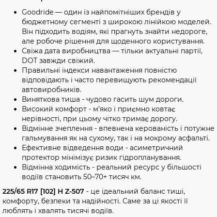
Goodride — один із найпомітніших брендів у
бюджетному сегменті з широкою лінійкою моделей.
Він підходить водіям, які прагнуть знайти недороге,
але робоче рішення для щоденного користування.
Свіжа дата виробництва — тільки актуальні партії,
DOT завжди свіжий.
Правильні індекси навантаження повністю
відповідають і часто перевищують рекомендації
автовиробників.
Виняткова тиша - чудово гасить шум дороги.
Високий комфорт - м’яко і приємно ковтає
нерівності, при цьому чітко тримає дорогу.
Відмінне зчеплення - впевнена керованість і потужне
гальмування як на сухому, так і на мокрому асфальті.
Ефективне відведення води - асиметричний
протектор мінімізує ризик гідропланування.
Відмінна ходимість - реальний ресурс у більшості
водіїв становить 50–70+ тисяч км.
225/65 R17 [102] H Z-507
- це ідеальний баланс тиші,
комфорту, безпеки та надійності. Саме за ці якості її
люблять і хвалять тисячі водіїв.