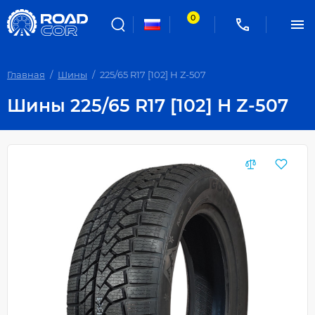
0
Главная
Шины
225/65 R17 [102] H Z-507
Шины 225/65 R17 [102] H Z-507