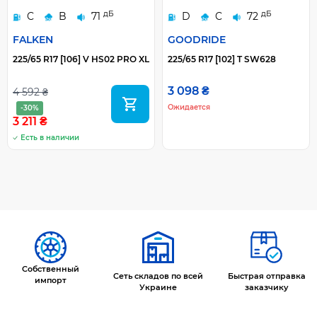
дБ
дБ
C
B
71
D
C
72
FALKEN
GOODRIDE
225/65 R17 [106] V HS02 PRO XL
225/65 R17 [102] T SW628
3 098 ₴
4 592 ₴
Ожидается
-30%
3 211 ₴
Есть в наличии
Собственный
Сеть складов по всей
Быстрая отправка
импорт
Украине
заказчику