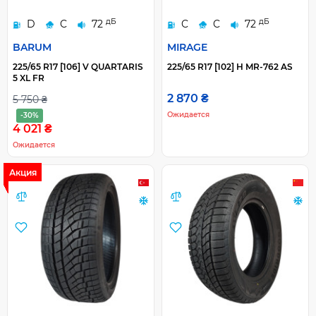
дБ
дБ
D
C
72
C
C
72
BARUM
MIRAGE
225/65 R17 [106] V QUARTARIS
225/65 R17 [102] H MR-762 AS
5 XL FR
2 870 ₴
5 750 ₴
Ожидается
-30%
4 021 ₴
Ожидается
Акция