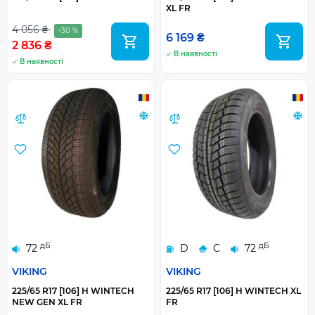
XL FR
4 056 ₴
-30 %
6 169 ₴
2 836 ₴
В наявності
В наявності
дБ
дБ
72
D
C
72
VIKING
VIKING
225/65 R17 [106] H WINTECH
225/65 R17 [106] H WINTECH XL
NEW GEN XL FR
FR