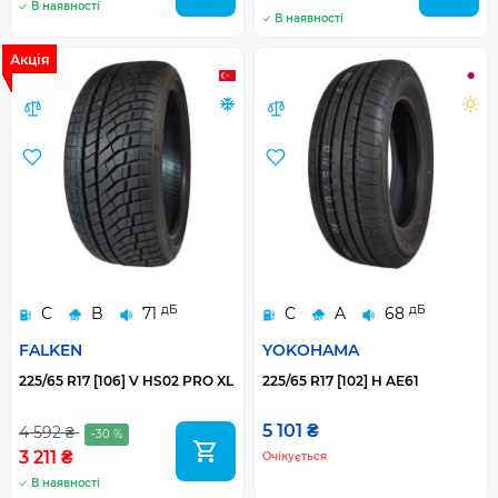
В наявності
В наявності
Акція
дБ
дБ
C
B
71
C
A
68
FALKEN
YOKOHAMA
225/65 R17 [106] V HS02 PRO XL
225/65 R17 [102] H AE61
5 101 ₴
4 592 ₴
-30 %
3 211 ₴
Очікується
В наявності