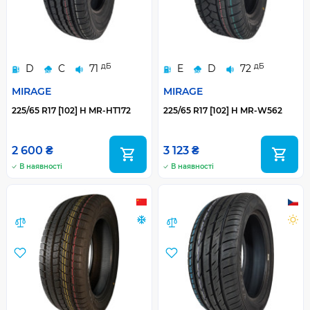
дБ
дБ
D
C
71
E
D
72
MIRAGE
MIRAGE
225/65 R17 [102] H MR-HT172
225/65 R17 [102] H MR-W562
2 600 ₴
3 123 ₴
В наявності
В наявності