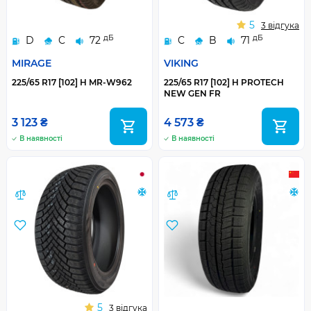
5
3 відгука
дБ
дБ
D
C
72
C
B
71
MIRAGE
VIKING
225/65 R17 [102] H MR-W962
225/65 R17 [102] H PROTECH
NEW GEN FR
3 123 ₴
4 573 ₴
В наявності
В наявності
5
3 відгука