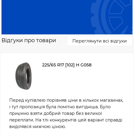
У підсумку виходить дуже практичне поєднання: авто
тримається впевнено на дорозі, але при цьому не
втрачає комфорту в щоденній їзді. Саме тому цей розмір
часто обирають як універсальний варіант для міста і
траси.
Особливості шин 225
Відгуки про товари
Переглянути всі відгуки
65 R17
225/65 R17 [102] H G058
Головна особливість цього типорозміру —
універсальність.
У реальному використанні це відчувається так:
авто м’якше проходить ями та стики;
кермо залишається передбачуваним навіть на
Перед купівлею порівняв ціни в кількох магазинах,
швидкості;
і тут пропозиція була помітно вигідніша. Було
підвіска менше втомлюється;
приємно взяти добрий товар без великої
добре працює на змішаних маршрутах (місто і
переплати. На тлі конкурентів цей варіант справді
траса).
виділявся нижчою ціною.
У нашому асортименті це добре помітно: наприклад,