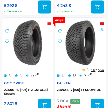
5 292 ₴
4 243 ₴
В наявності
В наявності
Акція
5
3 відгука
дБ
дБ
C
C
72
D
D
71
GOODRIDE
FALKEN
225/65 R17 [106] H Z-401 XL All
225/65 R17 [106] T FSNOW1 XL
Season
5 196 ₴
-30 %
2 801 ₴
3 634 ₴