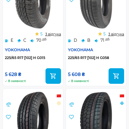
5
5
3 відгука
3 відгука
дБ
дБ
E
C
70
D
B
71
YOKOHAMA
YOKOHAMA
225/65 R17 [102] H G015
225/65 R17 [102] H G058
5 628 ₴
5 608 ₴
В наявності
В наявності