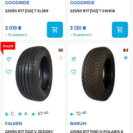
GOODRIDE
GOODRIDE
225/65 R17 [102] T SL369
225/65 R17 [102] T SW618
3 019 ₴
3 130 ₴
В наявності
В наявності
Акція
дБ
дБ
C
A
67
72
FALKEN
BARUM
225/65 R17 [102] V ZE310EC
225/65 R17 [106] H POLARIS 6