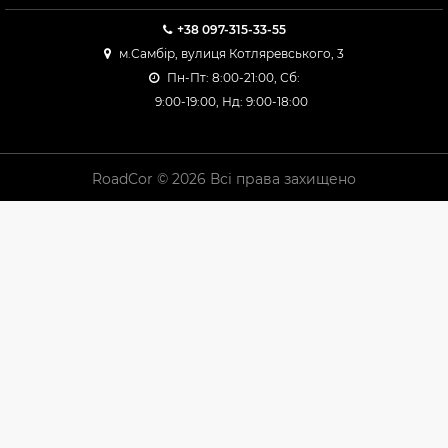
Continental WinterContact TS870P — один із
+38 097-315-33-55
найкращих преміум-рішень
Yokohama V906 / G075 — впевнене зчеплення на
м.Самбір, вулиця Котляревського, 3
снігу
Пн-Пт: 8:00-21:00, Сб:
Falken Eurowinter HS02 Pro — хороший баланс ціни
9:00-19:00, Нд: 9:00-18:00
та характеристик
Viking WinTech — практичний середній сегмент
Всесезонні рішення
RoadCor © 2026 Всі права захищено
Для тих, хто не хоче міняти шини двічі на рік:
Goodride Z-401 All Season
RoadX RXQuest AT21
Falken Wildpeak A/T (для більш активних умов)
Найкращі бренди та
моделі в розмірі 225
65 R17
У цьому розмірі умовно можна виділити кілька підходів: