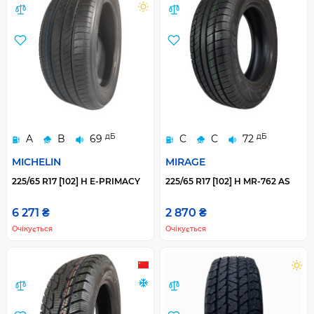
дБ
дБ
A
B
69
C
C
72
MICHELIN
MIRAGE
225/65 R17 [102] H E-PRIMACY
225/65 R17 [102] H MR-762 AS
6 271 ₴
2 870 ₴
Очікується
Очікується