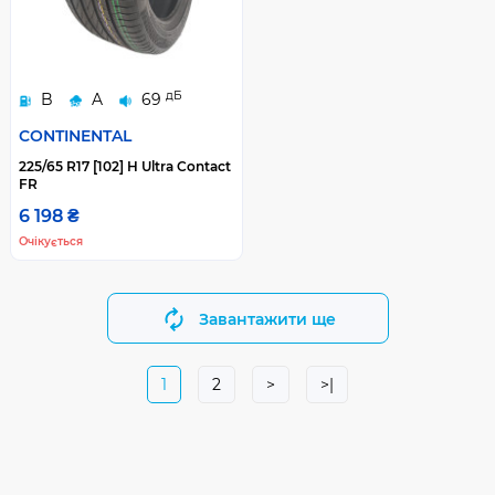
дБ
B
A
69
CONTINENTAL
225/65 R17 [102] H Ultra Contact
FR
6 198 ₴
Очікується
Завантажити ще
1
2
>
>|