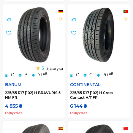
5
3 відгука
дБ
дБ
C
B
71
C
C
70
BARUM
CONTINENTAL
225/65 R17 [102] H BRAVURIS 5
225/65 R17 [102] H Cross
HM FR
Contact H/T FR
4 835 ₴
6 144 ₴
Очікується
Очікується