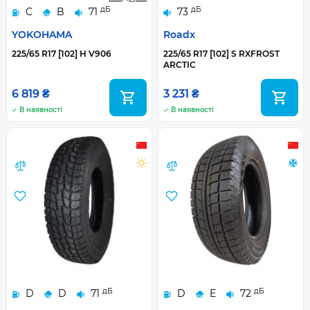
дБ
дБ
C
B
71
73
YOKOHAMA
Roadx
225/65 R17 [102] H V906
225/65 R17 [102] S RXFROST
ARCTIC
6 819 ₴
3 231 ₴
В наявності
В наявності
дБ
дБ
D
D
71
D
E
72