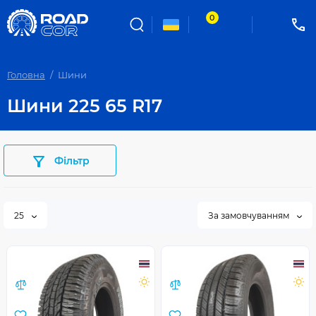
0
Головна
Шини
Шини 225 65 R17
Фільтр
25
За замовчуванням