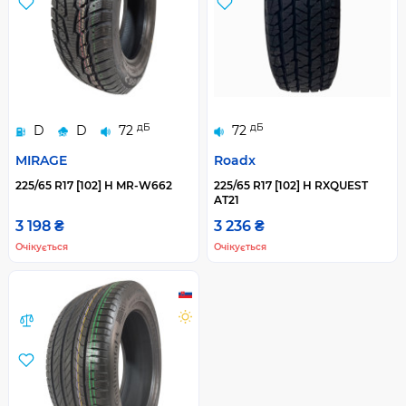
дБ
дБ
D
D
72
72
MIRAGE
Roadx
225/65 R17 [102] H MR-W662
225/65 R17 [102] H RXQUEST
AT21
3 198 ₴
3 236 ₴
Очікується
Очікується