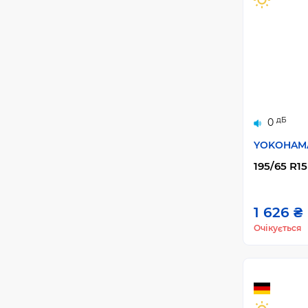
дБ
0
YOKOHAM
195/65 R15
1 626 ₴
Очікується