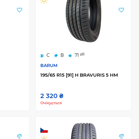
дБ
C
B
71
BARUM
195/65 R15 [91] H BRAVURIS 5 HM
2 320 ₴
Очікується