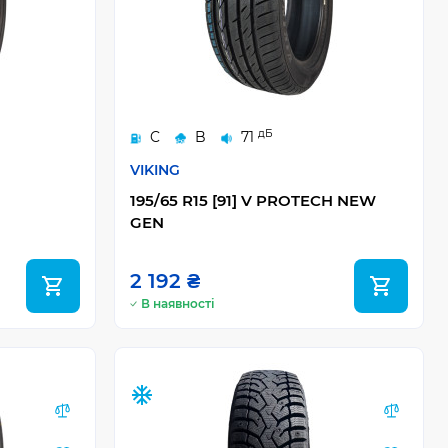
дБ
C
B
71
VIKING
195/65 R15 [91] V PROTECH NEW
GEN
2 192 ₴
В наявності