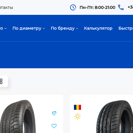
+3
нтакты
Пн-Пт: 8:00-21:00
то
По диаметру
По бренду
Калькулятор
Быстр