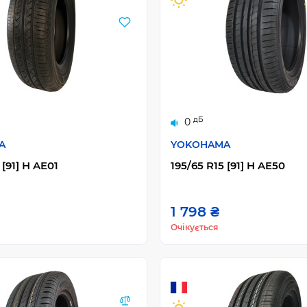
дБ
0
A
YOKOHAMA
 [91] H AE01
195/65 R15 [91] H AE50
1 798 ₴
Очікується