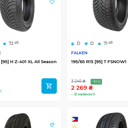
дБ
дБ
72
D
D
71
E
FALKEN
 [95] H Z-401 XL All Season
195/65 R15 [95] T FSNOW1
3 245 ₴
-30 %
2 269 ₴
і
В наявності