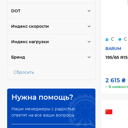
DOT
Индекс скорости
C
C
Индекс нагрузки
BARUM
Бренд
195/65 R15
Сбросить
2 615 ₴
В наявност
Нужна помощь?
Наши менеджеры с радостью
ответят на все ваши вопросы