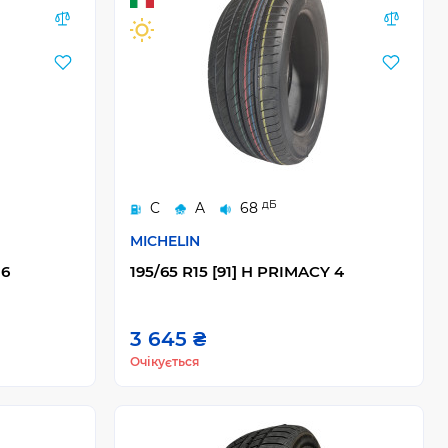
дБ
C
A
68
MICHELIN
 6
195/65 R15 [91] H PRIMACY 4
3 645 ₴
Очікується