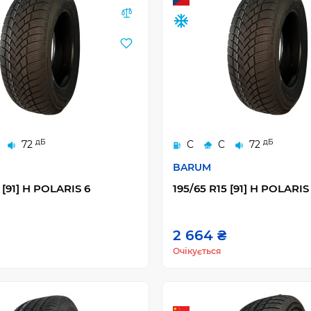
дБ
дБ
72
C
C
72
BARUM
 [91] H POLARIS 6
195/65 R15 [91] H POLARIS
2 664 ₴
Очікується