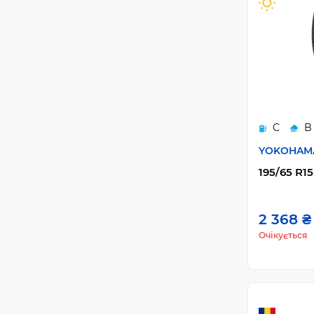
C
B
YOKOHAM
195/65 R15
2 368 ₴
Очікується