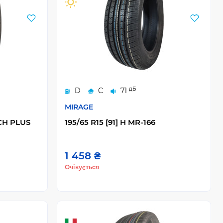
дБ
D
C
71
MIRAGE
ECH PLUS
195/65 R15 [91] H MR-166
1 458 ₴
Очікується