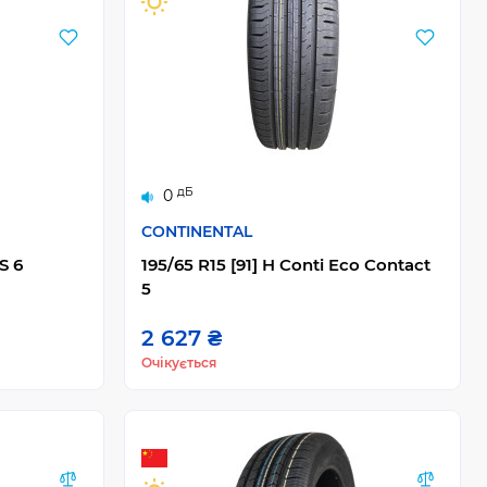
дБ
0
CONTINENTAL
S 6
195/65 R15 [91] H Conti Eco Contact
5
2 627 ₴
Очікується