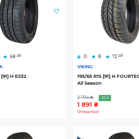
дБ
дБ
68
D
B
72
A
VIKING
 [91] H ES32
195/65 R15 [91] H FOURT
All Season
2 704 ₴
-30 %
1 891 ₴
Очікується