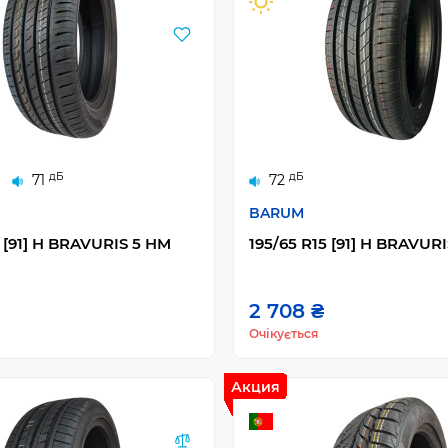
дБ
дБ
71
72
BARUM
5 [91] H BRAVURIS 5 HM
195/65 R15 [91] H BRAVURI
2 708 ₴
Очікується
Акция