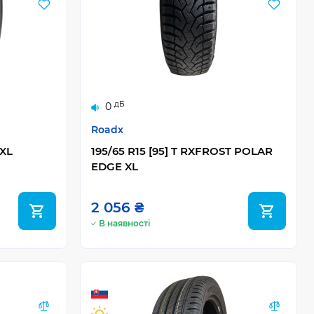
дБ
0
Roadx
 XL
195/65 R15 [95] T RXFROST POLAR
EDGE XL
2 056 ₴
В наявності