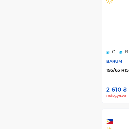
C
B
BARUM
195/65 R1
2 610 ₴
Очікується