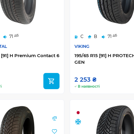
дБ
дБ
71
C
B
71
TAL
VIKING
 [91] H Premium Contact 6
195/65 R15 [91] H PROTE
GEN
2 253 ₴
і
В наявності