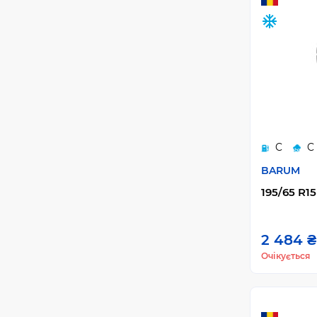
C
C
BARUM
195/65 R15
2 484 ₴
Очікується