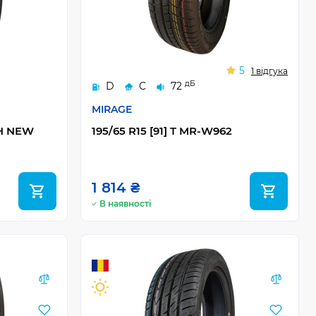
5
1 відгука
дБ
D
C
72
MIRAGE
CH NEW
195/65 R15 [91] T MR-W962
1 814 ₴
В наявності