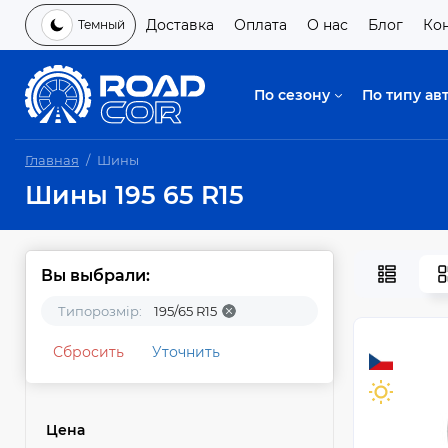
Доставка
Оплата
О нас
Блог
Ко
Темный
По сезону
По типу ав
Главная
Шины
Шины 195 65 R15
Вы выбрали:
Типорозмір:
195/65 R15
Сбросить
Уточнить
Цена