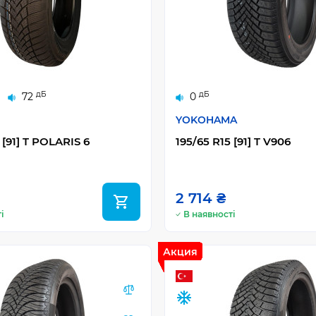
дБ
дБ
72
0
YOKOHAMA
 [91] T POLARIS 6
195/65 R15 [91] T V906
2 714 ₴
і
В наявності
Акция