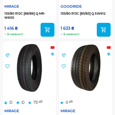
MIRAGE
GOODRIDE
155/80 R12C [88/86] Q MR-
155/80 R13C [85/83] Q SW612
W600
1 416 ₴
1 633 ₴
В наявності
В наявності
дБ
дБ
D
D
73
0
MIRAGE
MIRAGE