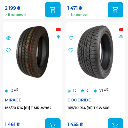
2 199 ₴
1 471 ₴
В наявності
В наявності
дБ
дБ
0
D
C
71
MIRAGE
GOODRIDE
165/70 R14 [81] T MR-W962
165/70 R14 [81] T SW608
1 461 ₴
1 455 ₴