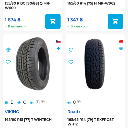
155/80 R13C [90/88] Q MR-
165/60 R14 [75] H MR-W962
W600
1 674 ₴
1 347 ₴
В наявності
В наявності
дБ
дБ
E
C
71
0
VIKING
Roadx
165/60 R15 [77] T WINTECH
165/65 R14 [79] T RXFROST
WH12