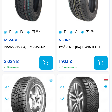
дБ
дБ
E
D
71
E
C
71
MIRAGE
VIKING
175/65 R15 [84] T MR-W562
175/65 R15 [84] T WINTECH
2 024 ₴
1 923 ₴
В наявності
В наявності