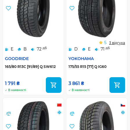
5
3 відгука
дБ
дБ
E
B
72
D
E
71
GOODRIDE
YOKOHAMA
165/80 R13С [91/89] Q SW612
175/55 R15 [77] Q IG60
1 791 ₴
3 861 ₴
В наявності
В наявності