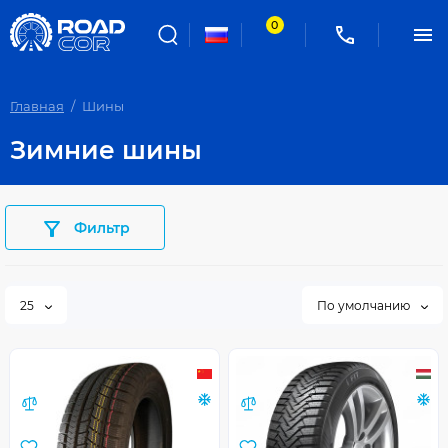
0
Главная
Шины
Зимние шины
Фильтр
25
По умолчанию