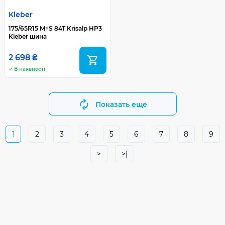
Kleber
175/65R15 M+S 84T Krisalp HP3
Kleber шина
2 698 ₴
В наявності
Показать еще
1
2
3
4
5
6
7
8
9
>
>|