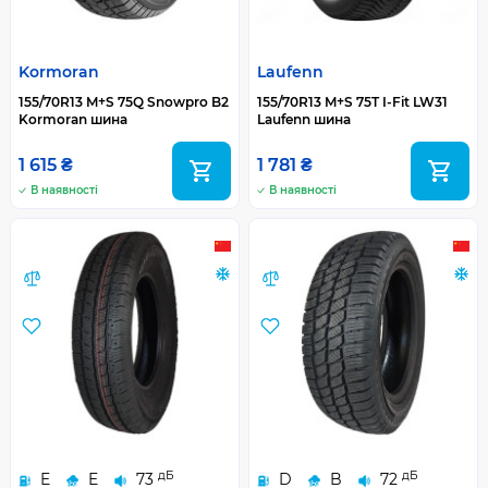
Kormoran
Laufenn
155/70R13 M+S 75Q Snowpro B2
155/70R13 M+S 75T I-Fit LW31
Kormoran шина
Laufenn шина
1 615 ₴
1 781 ₴
В наявності
В наявності
дБ
дБ
E
E
73
D
B
72