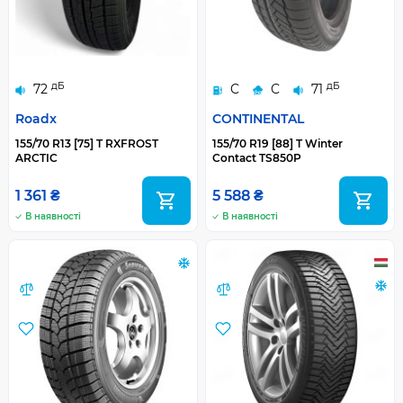
дБ
дБ
72
C
C
71
Roadx
CONTINENTAL
155/70 R13 [75] T RXFROST
155/70 R19 [88] T Winter
ARCTIC
Contact TS850P
1 361 ₴
5 588 ₴
В наявності
В наявності