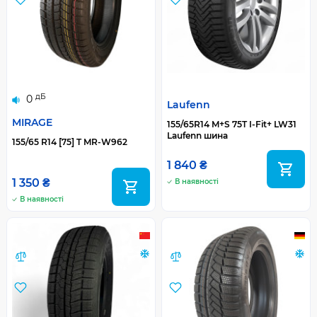
дБ
0
Laufenn
MIRAGE
155/65R14 M+S 75T I-Fit+ LW31
Laufenn шина
155/65 R14 [75] T MR-W962
1 840 ₴
1 350 ₴
В наявності
В наявності