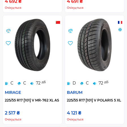
4 692 ₴
4 691 ₴
Очікується
Очікується
дБ
дБ
C
C
72
D
C
72
MIRAGE
BARUM
225/55 R17 [101] V MR-762 XL AS
225/55 R17 [101] V POLARIS 5 XL
2 517 ₴
4 121 ₴
Очікується
Очікується