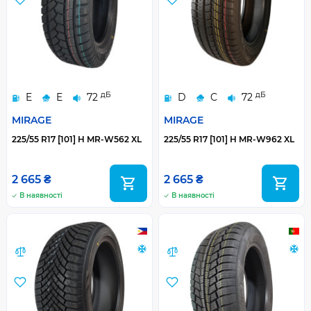
дБ
дБ
E
E
72
D
C
72
MIRAGE
MIRAGE
225/55 R17 [101] H MR-W562 XL
225/55 R17 [101] H MR-W962 XL
2 665 ₴
2 665 ₴
В наявності
В наявності