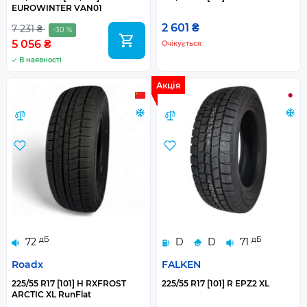
EUROWINTER VAN01
2 601 ₴
7 231 ₴
-30 %
5 056 ₴
Очікується
В наявності
Акція
дБ
дБ
72
D
D
71
Roadx
FALKEN
225/55 R17 [101] H RXFROST
225/55 R17 [101] R EPZ2 XL
ARCTIC XL RunFlat