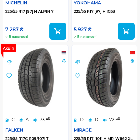
MICHELIN
YOKOHAMA
225/55 R17 [97] H ALPIN 7
225/55 R17 [97] H IG53
7 287 ₴
5 927 ₴
В наявності
В наявності
Акція
дБ
дБ
C
A
73
D
D
72
FALKEN
MIRAGE
225/55 R17C [109/107] T
225/55 R17 [101] H MR-W662 XL