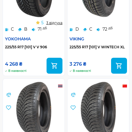
5
3 відгука
дБ
дБ
C
B
71
D
C
72
YOKOHAMA
VIKING
225/55 R17 [101] V V 906
225/55 R17 [101] V WINTECH XL
4 268 ₴
3 276 ₴
В наявності
В наявності