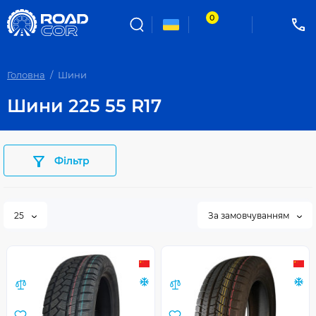
0
Головна
Шини
Шини 225 55 R17
Фільтр
25
За замовчуванням