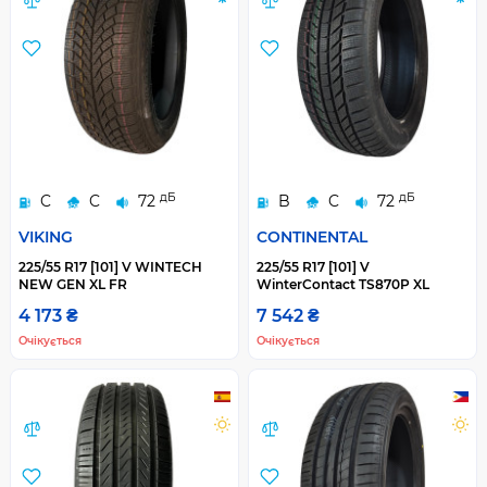
дБ
дБ
C
C
72
B
C
72
VIKING
CONTINENTAL
225/55 R17 [101] V WINTECH
225/55 R17 [101] V
NEW GEN XL FR
WinterContact TS870P XL
4 173 ₴
7 542 ₴
Очікується
Очікується