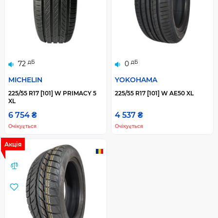
дБ
дБ
72
0
MICHELIN
YOKOHAMA
225/55 R17 [101] W PRIMACY 5
225/55 R17 [101] W AE50 XL
XL
6 754 ₴
4 537 ₴
Очікується
Очікується
Акція