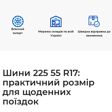
Власний
Мережа складів по всій
Швидка відправка до
імпорт
Україні
замовника
Шини 225 55 R17:
практичний розмір
для щоденних
поїздок