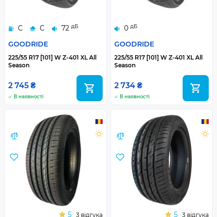
дБ
дБ
C
C
72
0
GOODRIDE
GOODRIDE
225/55 R17 [101] W Z-401 XL All
225/55 R17 [101] W Z-401 XL All
Season
Season
2 745 ₴
2 734 ₴
В наявності
В наявності
5
5
3 відгука
3 відгука