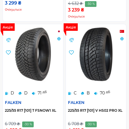
3 299 ₴
4 632 ₴
-30 %
3 239 ₴
Очікується
Очікується
Акція
Акція
дБ
дБ
D
D
71
C
B
70
FALKEN
FALKEN
225/55 R17 [101] T FSNOW1 XL
225/55 R17 [101] V HS02 PRO XL
6 709 ₴
6 708 ₴
-30 %
-30 %