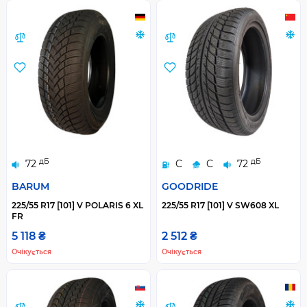
дБ
дБ
72
C
C
72
BARUM
GOODRIDE
225/55 R17 [101] V POLARIS 6 XL
225/55 R17 [101] V SW608 XL
FR
5 118 ₴
2 512 ₴
Очікується
Очікується