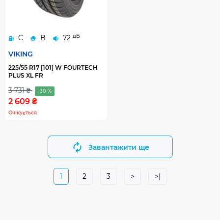
дБ
C
B
72
VIKING
225/55 R17 [101] W FOURTECH
PLUS XL FR
3 731 ₴
-30 %
2 609 ₴
Очікується
Завантажити ще
1
2
3
>
>|