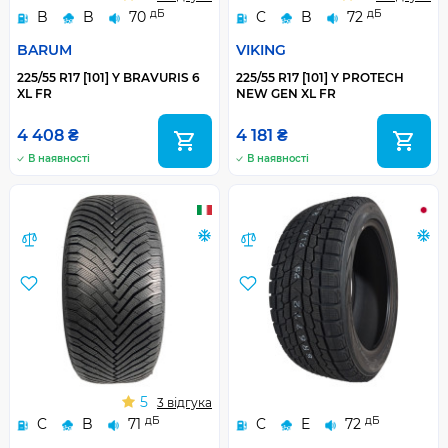
дБ
дБ
B
B
70
C
B
72
BARUM
VIKING
225/55 R17 [101] Y BRAVURIS 6
225/55 R17 [101] Y PROTECH
XL FR
NEW GEN XL FR
4 408 ₴
4 181 ₴
В наявності
В наявності
5
3 відгука
дБ
дБ
C
B
71
C
E
72