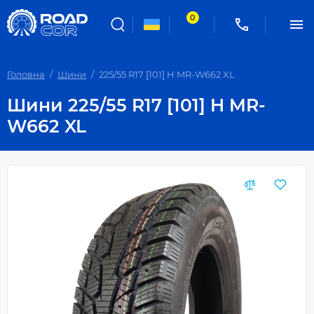
0
Головна
Шини
225/55 R17 [101] H MR-W662 XL
Шини 225/55 R17 [101] H MR-
W662 XL