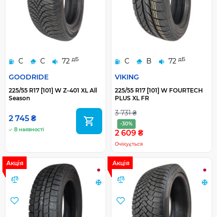
дБ
дБ
C
C
72
C
B
72
GOODRIDE
VIKING
225/55 R17 [101] W Z-401 XL All
225/55 R17 [101] W FOURTECH
Season
PLUS XL FR
3 731 ₴
2 745 ₴
-30%
В наявності
2 609 ₴
Очікується
Акція
Акція