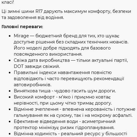
класі!
Ці зимні шини R17 дарують максимум комфорту, безпеки
та задоволення від водіння.
Головні переваги:
Mirage — бюджетний бренд для тих, хто шукає
доступне рішення без складних технічних нюансів.
Його моделі добре підходять для базового
повсякденного використання.
Свіжа дата виробництва — тільки актуальні партії,
DOT завжди свіжий.
Правильні індекси навантаження повністю
відповідають і часто перевищують рекомендації
автовиробників.
Виняткова тиша - чудово гасить шум дороги.
Високий комфорт - м’яко і приємно ковтає
нерівності, при цьому чітко тримає дорогу.
Відмінне зчеплення - впевнена керованість і потужне
гальмування як на сухому, так і на мокрому асфальті.
Ефективне відведення води - асиметричний
протектор мінімізує ризик гідропланування.
Відмінна ходимість - реальний ресурс у більшості