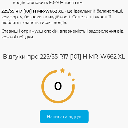
водіїв становить 50–70+ тисяч км.
225/55 R17 [101] H MR-W662 XL
- це ідеальний баланс тиші,
комфорту, безпеки та надійності. Саме за ці якості її
люблять і хвалять тисячі водіїв.
Ставиш і отримуєш спокій, впевненість і задоволення від
кожної поїздки.
Відгуки про 225/55 R17 [101] H MR-W662 XL
0
Написати відгук