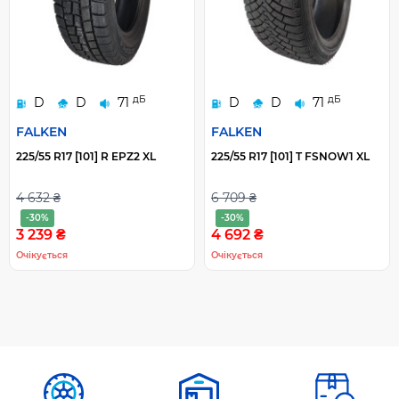
дБ
дБ
D
D
71
D
D
71
FALKEN
FALKEN
225/55 R17 [101] R EPZ2 XL
225/55 R17 [101] T FSNOW1 XL
4 632 ₴
6 709 ₴
-30%
-30%
3 239 ₴
4 692 ₴
Очікується
Очікується