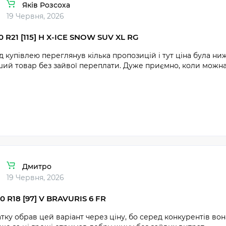
Яків Розсоха
19 Червня, 2026
0 R21 [115] H X-ICE SNOW SUV XL RG
 купівлею переглянув кілька пропозицій і тут ціна була нижч
ий товар без зайвої переплати. Дуже приємно, коли можна
Дмитро
19 Червня, 2026
0 R18 [97] V BRAVURIS 6 FR
тку обрав цей варіант через ціну, бо серед конкурентів во