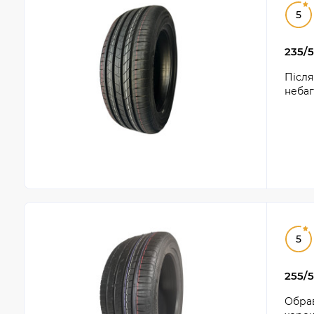
5
235/5
Після
небаг
5
255/5
Обрав