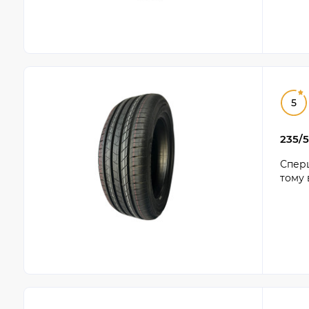
5
235/5
Сперш
тому 