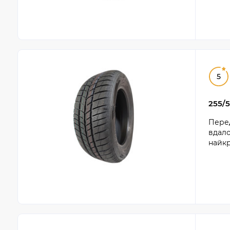
5
255/5
Перед
вдало
найк