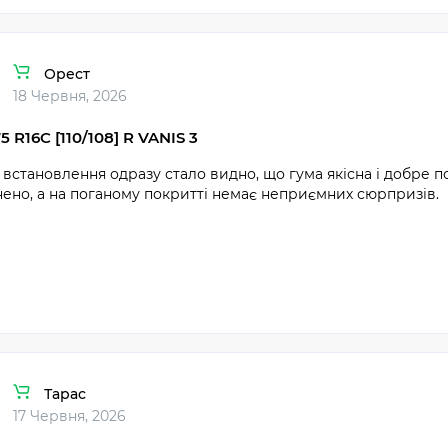
Орест
18 Червня, 2026
5 R16C [110/108] R VANIS 3
 встановлення одразу стало видно, що гума якісна і добре п
ено, а на поганому покритті немає неприємних сюрпризів.
Тарас
17 Червня, 2026