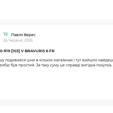
Павло Верес
26 Червня, 2026
0 R19 [103] V BRAVURIS 6 FR
у подивився ціни в кількох магазинах і тут вийшло найдеш
вибір був простий. За таку суму це справді вигідна покупка.