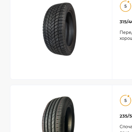
5
315/4
Перед
хорош
5
235/5
Споча