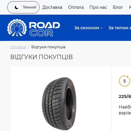
Доставка
Оплата
Про нас
Блог
Темний
За сезоном
За типом 
Головна
Відгуки покупців
ВІДГУКИ ПОКУПЦІВ
5
225/6
Найбі
варіа