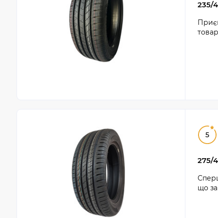
235/4
Приєм
товар
5
275/4
Сперш
що за