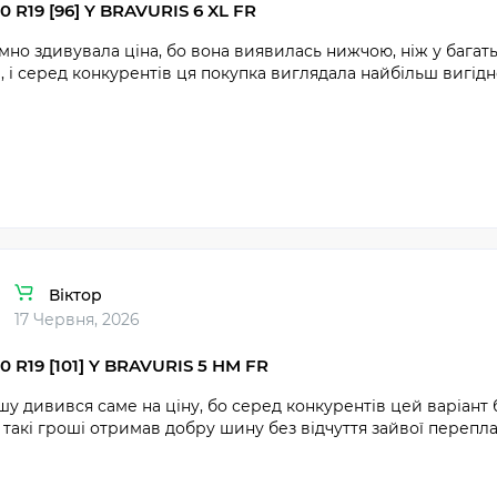
0 R19 [96] Y BRAVURIS 6 XL FR
но здивувала ціна, бо вона виявилась нижчою, ніж у багать
, і серед конкурентів ця покупка виглядала найбільш вигідн
Віктор
17 Червня, 2026
0 R19 [101] Y BRAVURIS 5 HM FR
у дивився саме на ціну, бо серед конкурентів цей варіант
 такі гроші отримав добру шину без відчуття зайвої перепла