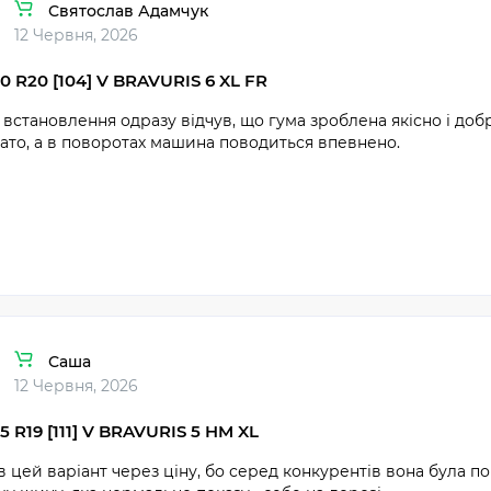
Святослав Адамчук
12 Червня, 2026
0 R20 [104] V BRAVURIS 6 XL FR
 встановлення одразу відчув, що гума зроблена якісно і доб
ато, а в поворотах машина поводиться впевнено.
Саша
12 Червня, 2026
5 R19 [111] V BRAVURIS 5 HM XL
 цей варіант через ціну, бо серед конкурентів вона була п