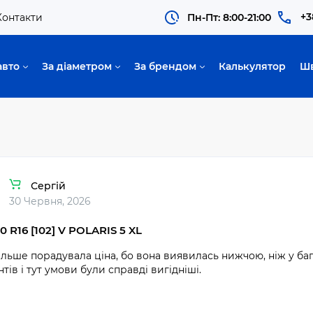
+3
Контакти
Пн-Пт: 8:00-21:00
авто
За діаметром
За брендом
Калькулятор
Ш
Сергій
30 Червня, 2026
0 R16 [102] V POLARIS 5 XL
льше порадувала ціна, бо вона виявилась нижчою, ніж у баг
нтів і тут умови були справді вигідніші.