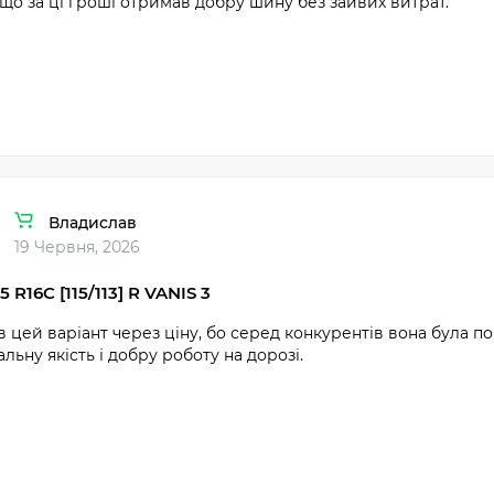
 що за ці гроші отримав добру шину без зайвих витрат.
Владислав
19 Червня, 2026
5 R16C [115/113] R VANIS 3
 цей варіант через ціну, бо серед конкурентів вона була п
льну якість і добру роботу на дорозі.