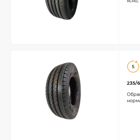
ясно,
5
235/6
Обрав
норма