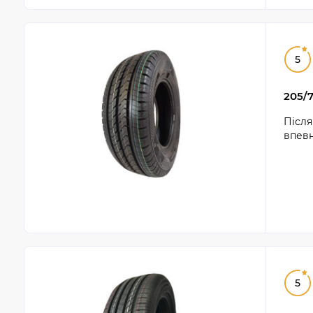
5
205/7
Після
впевн
5