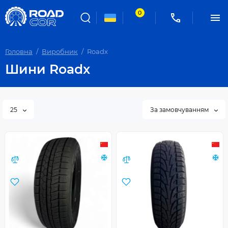
0
Головна
Виробник
Roadx
Шини Roadx
25
За замовчуванням