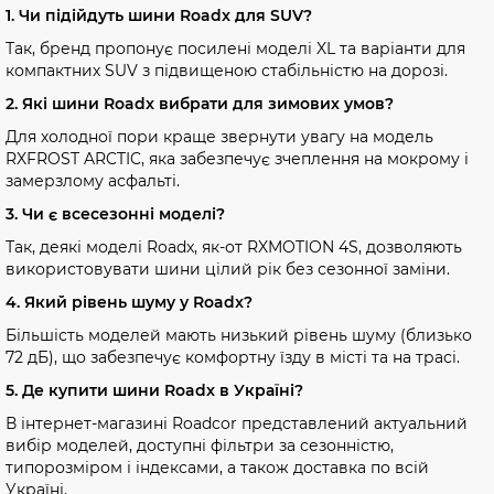
1. Чи підійдуть шини Roadx для SUV?
Так, бренд пропонує посилені моделі XL та варіанти для
компактних SUV з підвищеною стабільністю на дорозі.
2. Які шини Roadx вибрати для зимових умов?
Для холодної пори краще звернути увагу на модель
RXFROST ARCTIC, яка забезпечує зчеплення на мокрому і
замерзлому асфальті.
3. Чи є всесезонні моделі?
Так, деякі моделі Roadx, як-от RXMOTION 4S, дозволяють
використовувати шини цілий рік без сезонної заміни.
4. Який рівень шуму у Roadx?
Більшість моделей мають низький рівень шуму (близько
72 дБ), що забезпечує комфортну їзду в місті та на трасі.
5. Де купити шини Roadx в Україні?
В інтернет-магазині Roadcor представлений актуальний
вибір моделей, доступні фільтри за сезонністю,
типорозміром і індексами, а також доставка по всій
Україні.