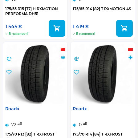
175/55 R15 [77] H RXMOTION
175/65 R14 [82] T RXMOTION 4S
PERFORMA DH51
1 545 ₴
1 419 ₴
В наявності
В наявності
Roadx
Roadx
дБ
дБ
72
0
175/70 R13 [82] T RXFROST
175/70 R14 [84] T RXFROST