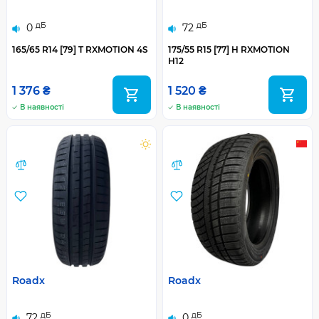
дБ
дБ
0
72
165/65 R14 [79] T RXMOTION 4S
175/55 R15 [77] H RXMOTION
H12
1 376 ₴
1 520 ₴
В наявності
В наявності
Roadx
Roadx
дБ
дБ
72
0