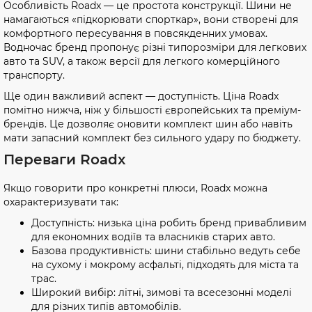
Особливість Roadx — це простота конструкції. Шини не
намагаються «підкорювати спорткар», вони створені для
комфортного пересування в повсякденних умовах.
Водночас бренд пропонує різні типорозміри для легкових
авто та SUV, а також версії для легкого комерційного
транспорту.
Ще один важливий аспект — доступність. Ціна Roadx
помітно нижча, ніж у більшості європейських та преміум-
брендів. Це дозволяє оновити комплект шин або навіть
мати запасний комплект без сильного удару по бюджету.
Переваги Roadx
Якщо говорити про конкретні плюси, Roadx можна
охарактеризувати так:
Доступність: низька ціна робить бренд привабливим
для економних водіїв та власників старих авто.
Базова продуктивність: шини стабільно ведуть себе
на сухому і мокрому асфальті, підходять для міста та
трас.
Широкий вибір: літні, зимові та всесезонні моделі
для різних типів автомобілів.