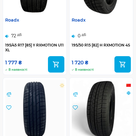
Roadx
Roadx
дБ
дБ
72
0
195/45 R17 [85] Y RXMOTION U11
195/50 R15 [82] H RXMOTION 4S
XL
1 777 ₴
1 720 ₴
В наявності
В наявності