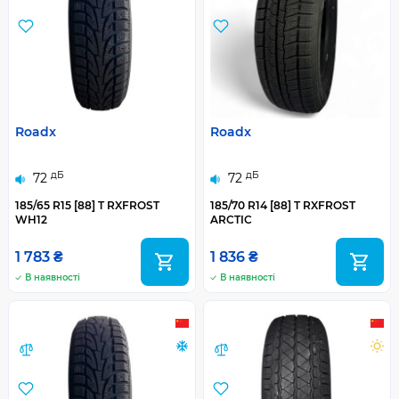
Roadx
Roadx
дБ
дБ
72
72
185/65 R15 [88] T RXFROST
185/70 R14 [88] T RXFROST
WH12
ARCTIC
1 783 ₴
1 836 ₴
В наявності
В наявності