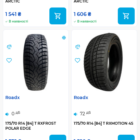
ARCTIC
ARCTIC
1 541 ₴
1 606 ₴
В наявності
В наявності
Roadx
Roadx
дБ
дБ
0
72
175/70 R14 [84] T RXFROST
175/70 R14 [84] T RXMOTION 4S
POLAR EDGE