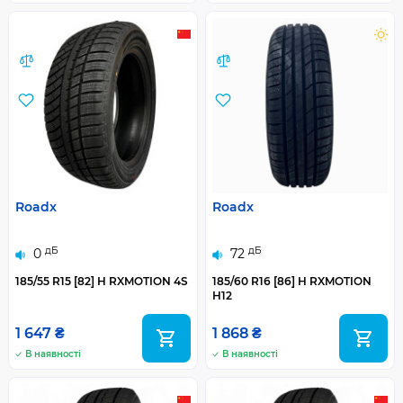
Roadx
Roadx
дБ
дБ
0
72
185/55 R15 [82] H RXMOTION 4S
185/60 R16 [86] H RXMOTION
H12
1 647 ₴
1 868 ₴
В наявності
В наявності