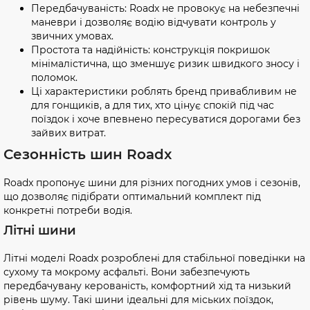
Передбачуваність: Roadx не провокує на небезпечні
маневри і дозволяє водію відчувати контроль у
звичних умовах.
Простота та надійність: конструкція покришок
мінімалістична, що зменшує ризик швидкого зносу і
поломок.
Ці характеристики роблять бренд привабливим не
для гонщиків, а для тих, хто цінує спокій під час
поїздок і хоче впевнено пересуватися дорогами без
зайвих витрат.
Сезонність шин Roadx
Roadx пропонує шини для різних погодних умов і сезонів,
що дозволяє підібрати оптимальний комплект під
конкретні потреби водія.
Літні шини
Літні моделі Roadx розроблені для стабільної поведінки на
сухому та мокрому асфальті. Вони забезпечують
передбачувану керованість, комфортний хід та низький
рівень шуму. Такі шини ідеальні для міських поїздок,