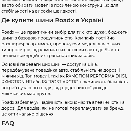
варто обирати моделі з посиленою конструкцією для
стабільності на високій швидкості.
Де купити шини Roadx в Україні
Roadx — це практичний вибір для тих, хто шукає бюджетні
шини з базовою продуктивністю. Компанія постійно
розширює асортимент, пропонуючи моделі для різних
типорозмірів, від компактних легкових авто до SUV та
легких комерційних транспортних засобів.
Основні переваги цих шин — доступна ціна,
передбачувана поведінка авто, стабільність на дорозі і
м’який хід. Топ-моделі, такі як RXMOTION PERFORMA DH51,
RXMOTION H11 або RXFROST ARCTIC, покривають більшість
потреб сучасного водія, від щоденних поїздок до
міжміських маршрутів.
Roadx забезпечує надійність, економію та впевненість на
дорозі. Для водіїв, які не готові переплачувати за бренд,
це оптимальне рішення.
FAQ