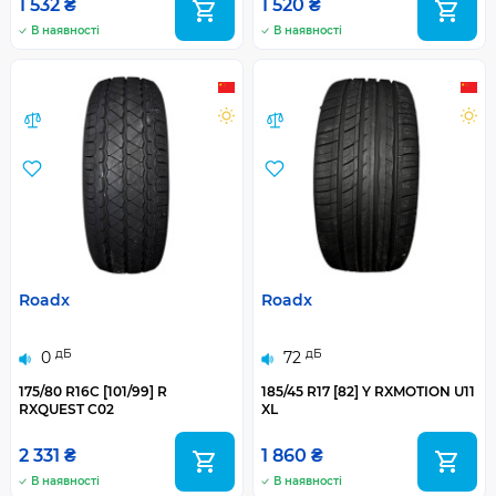
1 532 ₴
1 520 ₴
В наявності
В наявності
Roadx
Roadx
дБ
дБ
0
72
175/80 R16C [101/99] R
185/45 R17 [82] Y RXMOTION U11
RXQUEST C02
XL
2 331 ₴
1 860 ₴
В наявності
В наявності