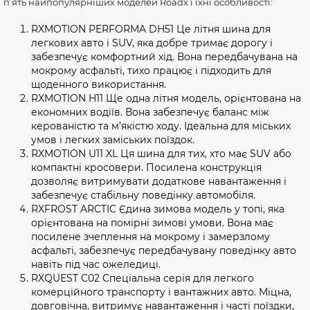
п’ять найпопулярніших моделей Roadx і їхні особливості:
RXMOTION PERFORMA DH51 Це літня шина для
легкових авто і SUV, яка добре тримає дорогу і
забезпечує комфортний хід. Вона передбачувана на
мокрому асфальті, тихо працює і підходить для
щоденного використання.
RXMOTION H11 Ще одна літня модель, орієнтована на
економних водіїв. Вона забезпечує баланс між
керованістю та м’якістю ходу. Ідеальна для міських
умов і легких заміських поїздок.
RXMOTION U11 XL Ця шина для тих, хто має SUV або
компактні кросовери. Посилена конструкція
дозволяє витримувати додаткове навантаження і
забезпечує стабільну поведінку автомобіля.
RXFROST ARCTIC Єдина зимова модель у топі, яка
орієнтована на помірні зимові умови. Вона має
посилене зчеплення на мокрому і замерзлому
асфальті, забезпечує передбачувану поведінку авто
навіть під час ожеледиці.
RXQUEST C02 Спеціальна серія для легкого
комерційного транспорту і вантажних авто. Міцна,
довговічна, витримує навантаження і часті поїздки,