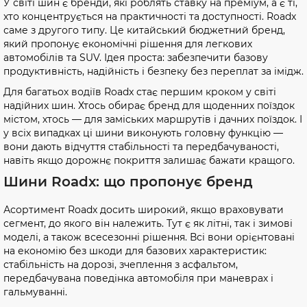
У світі шин є бренди, які роблять ставку на преміум, а є ті,
хто концентрується на практичності та доступності. Roadx
саме з другого типу. Це китайський бюджетний бренд,
який пропонує економічні рішення для легкових
автомобілів та SUV. Ідея проста: забезпечити базову
продуктивність, надійність і безпеку без переплат за імідж.
Для багатьох водіїв Roadx стає першим кроком у світі
надійних шин. Хтось обирає бренд для щоденних поїздок
містом, хтось — для заміських маршрутів і дачних поїздок. І
у всіх випадках ці шини виконують головну функцію —
вони дають відчуття стабільності та передбачуваності,
навіть якщо дорожнє покриття залишає бажати кращого.
Шини Roadx: що пропонує бренд
Асортимент Roadx досить широкий, якщо враховувати
сегмент, до якого він належить. Тут є як літні, так і зимові
моделі, а також всесезонні рішення. Всі вони орієнтовані
на економію без шкоди для базових характеристик:
стабільність на дорозі, зчеплення з асфальтом,
передбачувана поведінка автомобіля при маневрах і
гальмуванні.