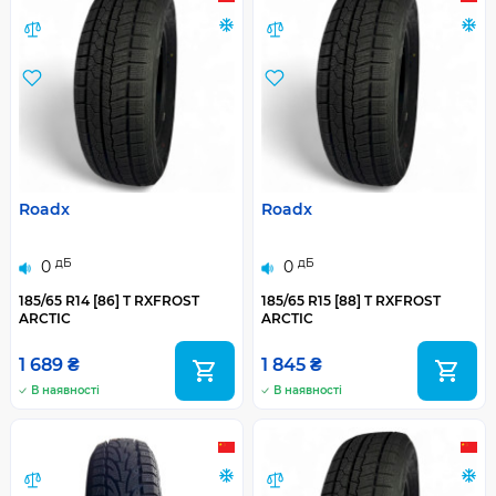
Roadx
Roadx
дБ
дБ
0
0
185/65 R14 [86] T RXFROST
185/65 R15 [88] T RXFROST
ARCTIC
ARCTIC
1 689 ₴
1 845 ₴
В наявності
В наявності