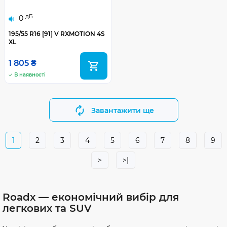
дБ
0
195/55 R16 [91] V RXMOTION 4S
XL
1 805 ₴
В наявності
Завантажити ще
1
2
3
4
5
6
7
8
9
>
>|
Roadx — економічний вибір для
легкових та SUV