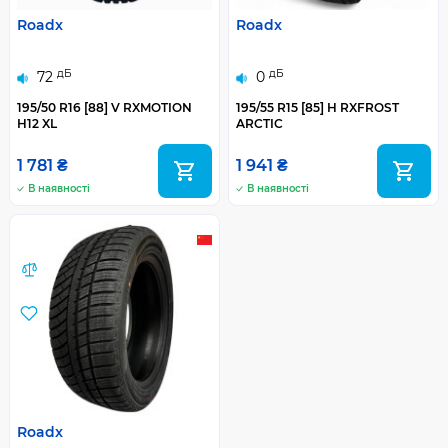
Roadx
Roadx
дБ
дБ
72
0
195/50 R16 [88] V RXMOTION
195/55 R15 [85] H RXFROST
H12 XL
ARCTIC
1 781 ₴
1 941 ₴
В наявності
В наявності
Roadx