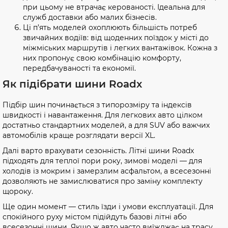
при цьому не втрачає керованості. Ідеальна для
служб доставки або малих бізнесів.
Ці п’ять моделей охоплюють більшість потреб
звичайних водіїв: від щоденних поїздок у місті до
міжміських маршрутів і легких вантажівок. Кожна з
них пропонує свою комбінацію комфорту,
передбачуваності та економії.
Як підібрати шини Roadx
Підбір шин починається з типорозміру та індексів
швидкості і навантаження. Для легкових авто цілком
достатньо стандартних моделей, а для SUV або важчих
автомобілів краще розглядати версії XL.
Далі варто врахувати сезонність. Літні шини Roadx
підходять для теплої пори року, зимові моделі — для
холодів із мокрим і замерзлим асфальтом, а всесезонні
дозволяють не замислюватися про заміну комплекту
щороку.
Ще один момент — стиль їзди і умови експлуатації. Для
спокійного руху містом підійдуть базові літні або
всесезонні шини. Якщо ж авто часто виїжджає на трасу,