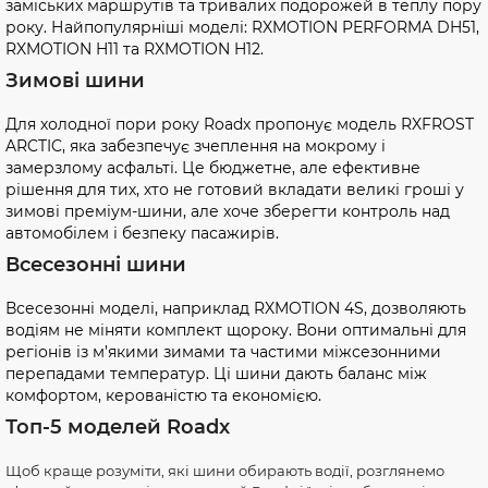
заміських маршрутів та тривалих подорожей в теплу пору
року. Найпопулярніші моделі: RXMOTION PERFORMA DH51,
RXMOTION H11 та RXMOTION H12.
Зимові шини
Для холодної пори року Roadx пропонує модель RXFROST
ARCTIC, яка забезпечує зчеплення на мокрому і
замерзлому асфальті. Це бюджетне, але ефективне
рішення для тих, хто не готовий вкладати великі гроші у
зимові преміум-шини, але хоче зберегти контроль над
автомобілем і безпеку пасажирів.
Всесезонні шини
Всесезонні моделі, наприклад RXMOTION 4S, дозволяють
водіям не міняти комплект щороку. Вони оптимальні для
регіонів із м’якими зимами та частими міжсезонними
перепадами температур. Ці шини дають баланс між
комфортом, керованістю та економією.
Топ-5 моделей Roadx
Щоб краще розуміти, які шини обирають водії, розглянемо