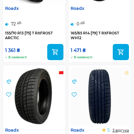
Roadx
Roadx
дБ
дБ
72
0
155/70 R13 [75] T RXFROST
165/65 R14 [79] T RXFROST
ARCTIC
WH12
1 361 ₴
1 471 ₴
В наявності
В наявності
Roadx
Roadx
5
3 відгука