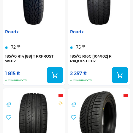
Roadx
Roadx
дБ
дБ
72
75
185/70 R14 [88] T RXFROST
185/75 R16C [104/102] R
WH12
RXQUEST C02
1 815 ₴
2 257 ₴
В наявності
В наявності