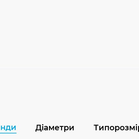
енди
Діаметри
Типорозмі