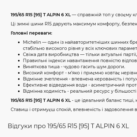
195/65 R15 [95] T ALPIN 6 XL
— справжній топ у своєму кл
Ці зимні шини R15 дарують максимум комфорту, безпеки
Головні переваги:
Michelin — один із найавторитетніших шинних бренд
стабільно високого рівня у всіх ключових парамет
Свіжа дата виробництва — тільки актуальні партії
Правильні індекси навантаження повністю відпов
Виняткова тиша - чудово гасить шум дороги.
Високий комфорт - м’яко і приємно ковтає нерівно
Відмінне зчеплення - впевнена керованість і потуж
Ефективне відведення води - асиметричний проте
Відмінна ходимість - реальний ресурс у більшості 
195/65 R15 [95] T ALPIN 6 XL
- це ідеальний баланс тиші, к
Ставиш і отримуєш спокій, впевненість і задоволення в
Відгуки про 195/65 R15 [95] T ALPIN 6 XL