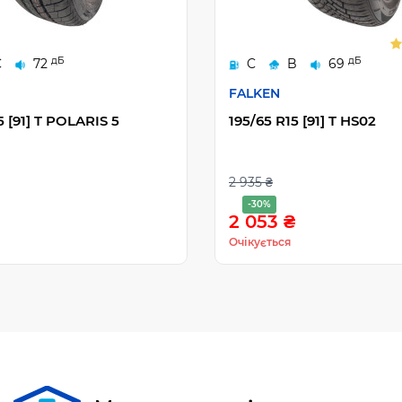
дБ
дБ
C
72
C
B
69
FALKEN
5 [91] T POLARIS 5
195/65 R15 [91] T HS02
2 935 ₴
-30%
2 053 ₴
Очікується