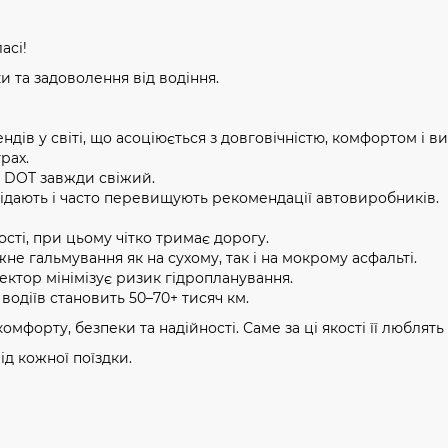
асі!
 та задоволення від водіння.
ів у світі, що асоціюється з довговічністю, комфортом і вис
рах.
, DOT завжди свіжий.
ідають і часто перевищують рекомендації автовиробників.
сті, при цьому чітко тримає дорогу.
не гальмування як на сухому, так і на мокрому асфальті.
ктор мінімізує ризик гідропланування.
водіїв становить 50–70+ тисяч км.
омфорту, безпеки та надійності. Саме за ці якості її люблять і
ід кожної поїздки.