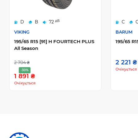
дБ
D
B
72
C
VIKING
BARUM
195/65 R15 [91] H FOURTECH PLUS
195/65 R1
All Season
2 221 ₴
2 704 ₴
Очікується
-30%
1 891 ₴
Очікується