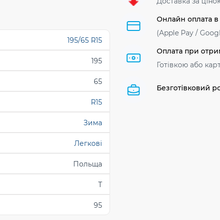
Доставка за ціно
Онлайн оплата в
(Apple Pay / Googl
195/65 R15
Оплата при отри
195
Готівкою або кар
65
Безготівковий р
R15
Зима
Легкові
Польща
T
95