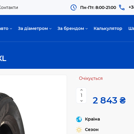
+3
Контакти
Пн-Пт: 8:00-21:00
авто
За діаметром
За брендом
Калькулятор
Ш
XL
Очікується
2 843 ₴
Країна
Сезон