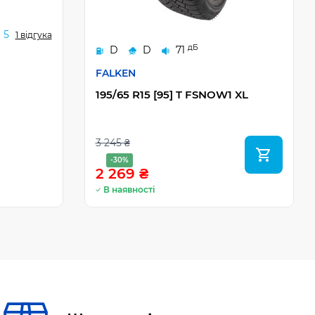
5
1 відгука
дБ
D
D
71
FALKEN
195/65 R15 [95] T FSNOW1 XL
3 245 ₴
-30%
2 269 ₴
В наявності