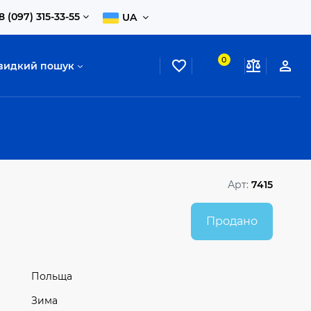
8 (097) 315-33-55
UA
0
видкий пошук
Арт:
7415
Продано
Польща
Зима