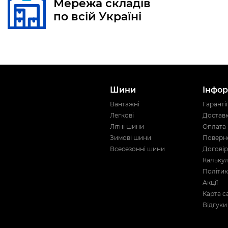
Мережа складів
по всій Україні
Шини
Інфор
Вантажні
Гарантії
Легкові
Достав
Літні шини
Оплата
Зимові шини
Поверне
Всесезонні шини
Договір
Кальку
Політик
Акції
Карта с
Відгуки