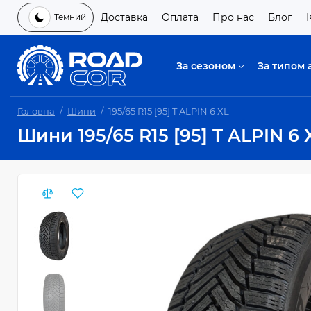
Доставка
Оплата
Про нас
Блог
Темний
За сезоном
За типом 
Головна
Шини
195/65 R15 [95] T ALPIN 6 XL
Шини 195/65 R15 [95] T ALPIN 6 