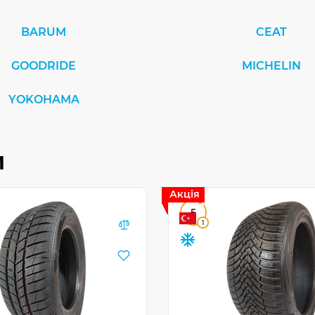
BARUM
CEAT
GOODRIDE
MICHELIN
YOKOHAMA
и
Акція
5
1