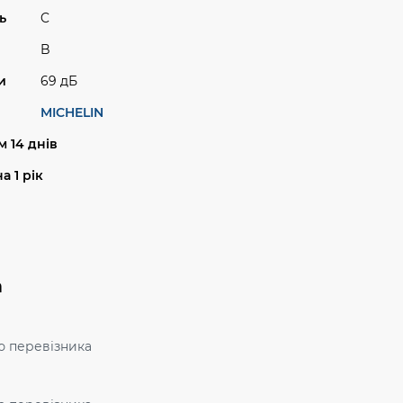
ь
C
B
и
69 дБ
MICHELIN
 14 днів
а 1 рік
а
ю перевізника