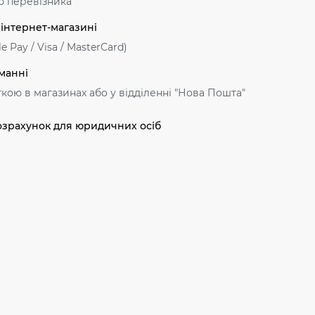
ю перевізника
 інтернет-магазині
e Pay / Visa / MasterСard)
манні
ткою в магазинах або у відділенні "Нова Пошта"
озрахунок для юридичних осіб