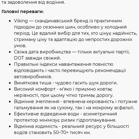
та задоволення від водіння.
Головні переваги:
Viking — скандинавський бренд із практичним
підходом до сезонних шин, особливо у холодний
період. Це вдалий вибір для тих, хто цінує надійність,
стриману ціну та адаптацію до непростих дорожніх
умов.
Свіжа дата виробництва — тільки актуальні партії,
DOT завжди свіжий.
Правильні індекси навантаження повністю
відповідають і часто перевищують рекомендації
автовиробників.
Виняткова тиша - чудово гасить шум дороги.
Високий комфорт - м’яко і приємно ковтає
нерівності, при цьому чітко тримає дорогу.
Відмінне зчеплення - впевнена керованість і потужне
гальмування як на сухому, так і на мокрому асфальті.
Ефективне відведення води - асиметричний
протектор мінімізує ризик гідропланування.
Відмінна ходимість - реальний ресурс у більшості
водіїв становить 50–70+ тисяч км.