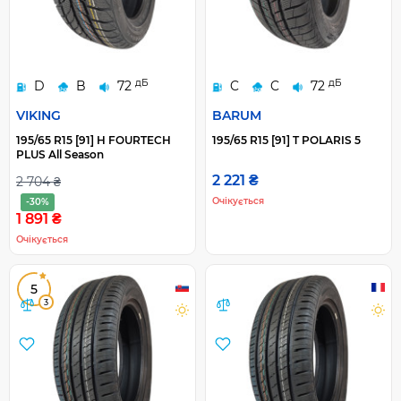
дБ
дБ
D
B
72
C
C
72
VIKING
BARUM
195/65 R15 [91] H FOURTECH
195/65 R15 [91] T POLARIS 5
PLUS All Season
2 221 ₴
2 704 ₴
Очікується
-30%
1 891 ₴
Очікується
5
3