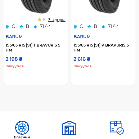
5
3 відгука
дБ
дБ
C
B
71
C
B
71
BARUM
BARUM
195/65 R15 [91] T BRAVURIS 5
195/65 R15 [91] V BRAVURIS 5
HM
HM
2 198 ₴
2 616 ₴
Очікується
Очікується
Власний