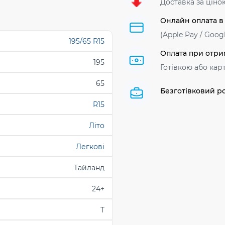
Доставка за ціно
Онлайн оплата в
(Apple Pay / Googl
195/65 R15
Оплата при отри
195
Готівкою або кар
65
Безготівковий р
R15
Літо
Легкові
Тайланд
24+
T