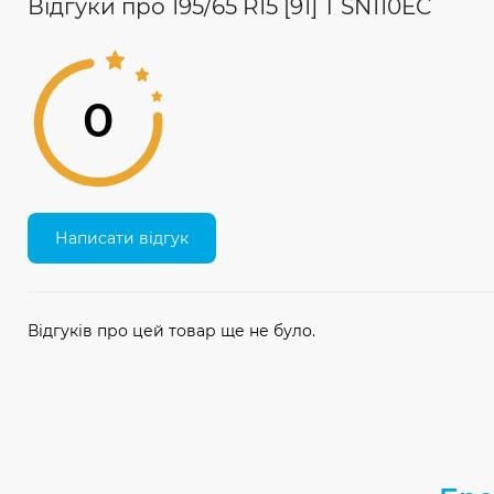
Відгуки про 195/65 R15 [91] T SN110EC
0
Написати відгук
Відгуків про цей товар ще не було.