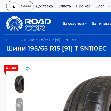
Доставка
Оплата
Про нас
Блог
Темний
За сезоном
За типом 
Головна
Шини
195/65 R15 [91] T SN110EC
Шини 195/65 R15 [91] T SN110EC
Акція