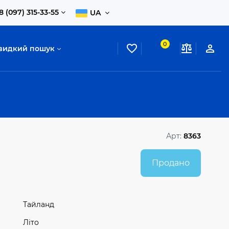
8 (097) 315-33-55
UA
0
видкий пошук
Арт:
8363
Продано
Тайланд
Літо