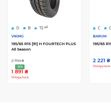
дБ
D
B
72
C
VIKING
BARUM
195/65 R15 [91] H FOURTECH PLUS
195/65 R1
All Season
2 221 ₴
2 704 ₴
Очікується
-30%
1 891 ₴
Очікується