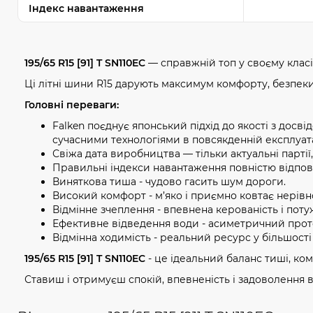
Індекс навантаження
195/65 R15 [91] T SN110EC
— справжній топ у своєму класі
Ці літні шини R15 дарують максимум комфорту, безпеки
Головні переваги:
Falken поєднує японський підхід до якості з досв
сучасними технологіями в повсякденній експлуата
Свіжа дата виробництва — тільки актуальні партії
Правильні індекси навантаження повністю відпов
Виняткова тиша - чудово гасить шум дороги.
Високий комфорт - м’яко і приємно ковтає нерівно
Відмінне зчеплення - впевнена керованість і потуж
Ефективне відведення води - асиметричний проте
Відмінна ходимість - реальний ресурс у більшості 
195/65 R15 [91] T SN110EC
- це ідеальний баланс тиші, комфо
Ставиш і отримуєш спокій, впевненість і задоволення в