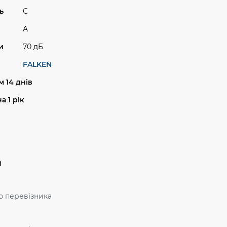
ь
C
A
и
70 дБ
FALKEN
 14 днів
а 1 рік
а
ю перевізника