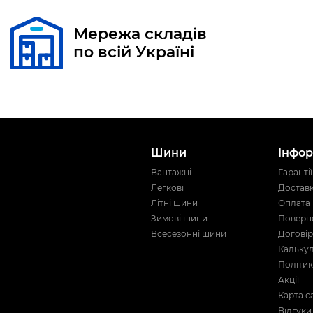
Мережа складів
по всій Україні
Шини
Інфор
Вантажні
Гарантії
Легкові
Достав
Літні шини
Оплата
Зимові шини
Поверне
Всесезонні шини
Договір
Кальку
Політик
Акції
Карта с
Відгуки