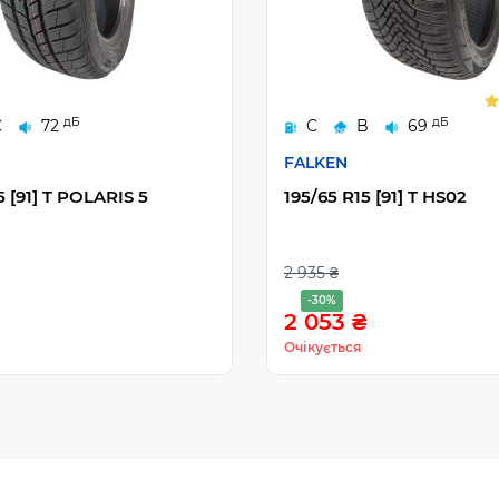
дБ
дБ
C
72
C
B
69
FALKEN
5 [91] T POLARIS 5
195/65 R15 [91] T HS02
2 935 ₴
-30%
2 053 ₴
Очікується