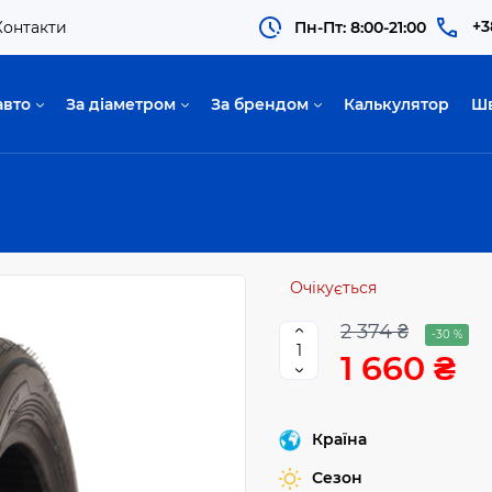
+3
Контакти
Пн-Пт: 8:00-21:00
авто
За діаметром
За брендом
Калькулятор
Ш
Очікується
2 374 ₴
-30 %
1 660 ₴
Країна
Сезон