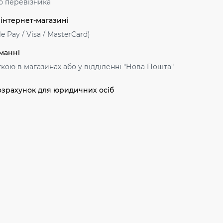
ю перевізника
 інтернет-магазині
e Pay / Visa / MasterСard)
манні
ткою в магазинах або у відділенні "Нова Пошта"
озрахунок для юридичних осіб