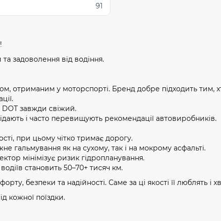
91
!
 та задоволення від водіння.
ідом, отриманим у моторспорті. Бренд добре підходить тим, 
ції.
, DOT завжди свіжий.
ідають і часто перевищують рекомендації автовиробників.
сті, при цьому чітко тримає дорогу.
не гальмування як на сухому, так і на мокрому асфальті.
ктор мінімізує ризик гідропланування.
водіїв становить 50–70+ тисяч км.
рту, безпеки та надійності. Саме за ці якості її люблять і хв
ід кожної поїздки.