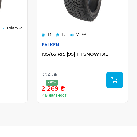
5
1 відгука
дБ
D
D
71
FALKEN
195/65 R15 [95] T FSNOW1 XL
3 245 ₴
-30%
2 269 ₴
В наявності