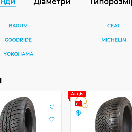
енди
Діаметри
Типорозмі
BARUM
CEAT
GOODRIDE
MICHELIN
YOKOHAMA
и
Акція
5
1