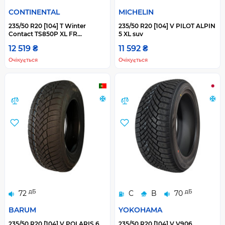
CONTINENTAL
MICHELIN
235/50 R20 [104] T Winter
235/50 R20 [104] V PILOT ALPIN
Contact TS850P XL FR
5 XL suv
ContiSeal
12 519 ₴
11 592 ₴
Очікується
Очікується
дБ
дБ
72
C
B
70
BARUM
YOKOHAMA
235/50 R20 [104] V POLARIS 6
235/50 R20 [104] V V906