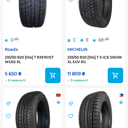
дБ
дБ
0
C
E
69
Roadx
MICHELIN
235/50 R20 [104] T RXFROST
235/50 R20 [104] T X-ICE SNOW
WU02 XL
XL SUV RG
5 650 ₴
11 809 ₴
В наявності
В наявності