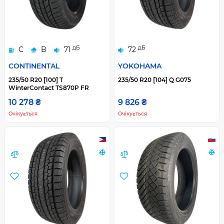
дБ
дБ
C
B
71
72
CONTINENTAL
YOKOHAMA
235/50 R20 [100] T
235/50 R20 [104] Q G075
WinterContact TS870P FR
10 278 ₴
9 826 ₴
Очікується
Очікується