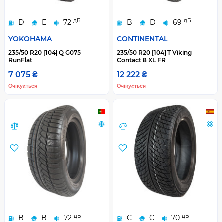
дБ
дБ
D
E
72
B
D
69
YOKOHAMA
CONTINENTAL
235/50 R20 [104] Q G075
235/50 R20 [104] T Viking
RunFlat
Contact 8 XL FR
7 075 ₴
12 222 ₴
Очікується
Очікується
дБ
дБ
B
B
72
C
C
70