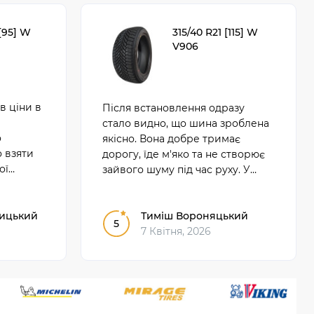
[95] W
315/40 R21 [115] W
V906
в ціни в
Після встановлення одразу
стало видно, що шина зроблена
о
якісно. Вона добре тримає
о взяти
дорогу, їде м'яко та не створює
ої
зайвого шуму під час руху. У
рентів
щоденному користуванні
ілявся
показала себе надійно і зручно.
ницький
Тиміш Вороняцький
5
7 Квітня, 2026