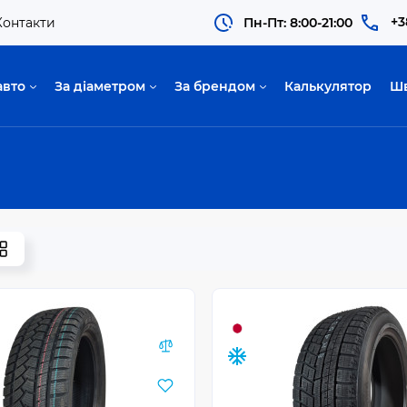
+3
Контакти
Пн-Пт: 8:00-21:00
авто
За діаметром
За брендом
Калькулятор
Ш