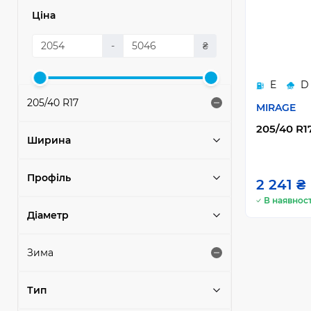
Ціна
-
₴
E
D
205/40 R17
MIRAGE
205/40 R1
Ширина
Профіль
2 241 ₴
В наявност
Діаметр
Зима
Тип