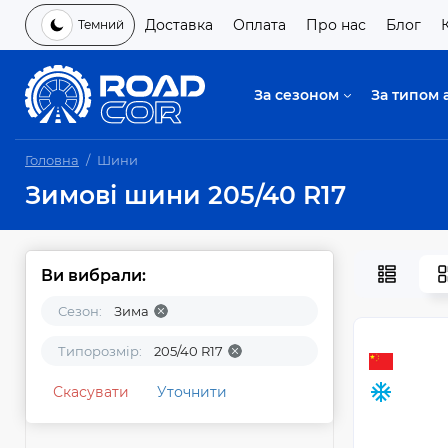
Доставка
Оплата
Про нас
Блог
Темний
За сезоном
За типом 
Головна
Шини
Зимові шини 205/40 R17
Ви вибрали:
Сезон:
Зима
Типорозмір:
205/40 R17
Скасувати
Уточнити