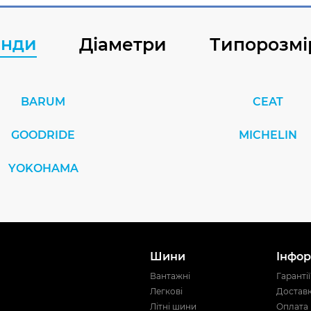
енди
Діаметри
Типорозмі
BARUM
CEAT
GOODRIDE
MICHELIN
YOKOHAMA
Шини
Інфор
Вантажні
Гарантії
Легкові
Достав
Літні шини
Оплата