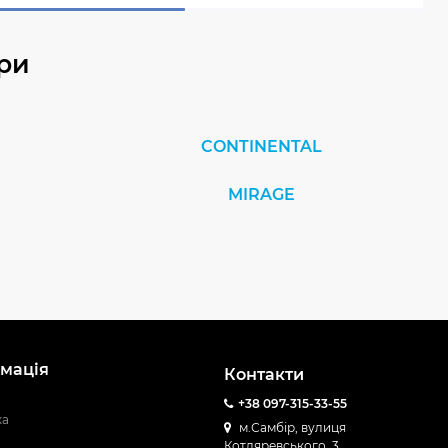
ри
CONTINENTAL
MIRAGE
мація
Контакти
+38 097-315-33-55
ка
м.Самбір, вулиця
Котляревського, 3