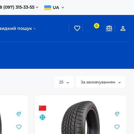
8 (097) 315-33-55
UA
0
видкий пошук
25
За замовчуванням