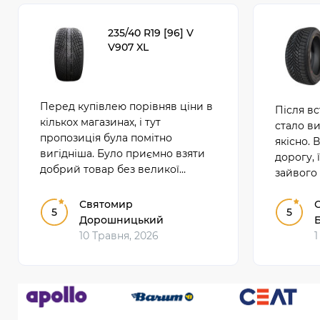
235/40 R19 [96] V
V907 XL
Перед купівлею порівняв ціни в
Після в
кількох магазинах, і тут
стало в
пропозиція була помітно
якісно. 
вигідніша. Було приємно взяти
дорогу, 
добрий товар без великої
зайвого 
переплати. На тлі конкурентів
щоденно
цей варіант справді виділявся
Святомир
показала
5
5
нижчою ціною.
Дорошницький
10 Травня, 2026
1