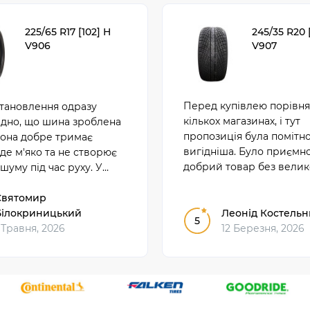
225/65 R17 [102] H
245/35 R20 
V906
V907
Перед купівлею порівня
становлення одразу
кількох магазинах, і тут
идно, що шина зроблена
пропозиція була помітн
Вона добре тримає
вигідніша. Було приємн
їде м'яко та не створює
добрий товар без велик
шуму під час руху. У
переплати. На тлі конку
му користуванні
цей варіант справді вид
 себе надійно і зручно.
Святомир
нижчою ціною.
Білокриницький
Леонід Костель
5
 Травня, 2026
12 Березня, 2026