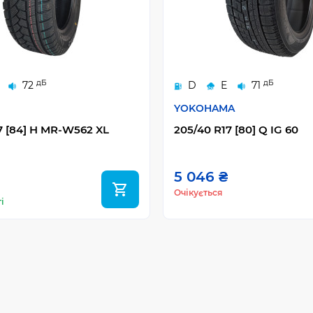
дБ
дБ
72
D
E
71
YOKOHAMA
7 [84] H MR-W562 XL
205/40 R17 [80] Q IG 60
5 046 ₴
Очікується
і