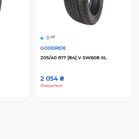
дБ
0
GOODRIDE
205/40 R17 [84] V SW608 XL
2 054 ₴
Очікується