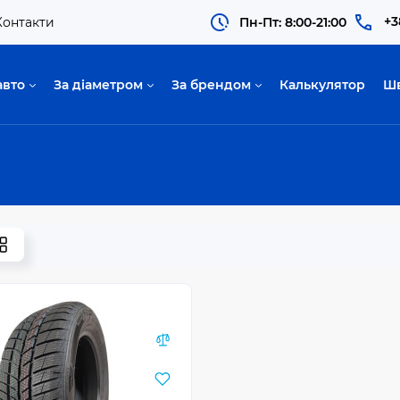
+3
Контакти
Пн-Пт: 8:00-21:00
авто
За діаметром
За брендом
Калькулятор
Ш