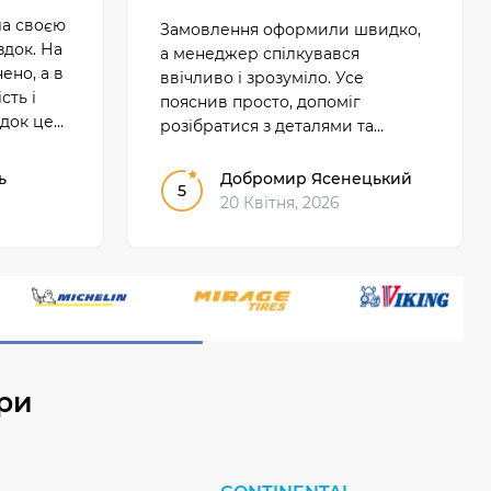
а своєю
Замовлення оформили швидко,
здок. На
а менеджер спілкувався
ено, а в
ввічливо і зрозуміло. Усе
сть і
пояснив просто, допоміг
здок це
розібратися з деталями та
відповів на кожне питання. Після
такого сервісу залишилося дуже
ь
Добромир Ясенецький
5
добре враження.
20 Квітня, 2026
ри