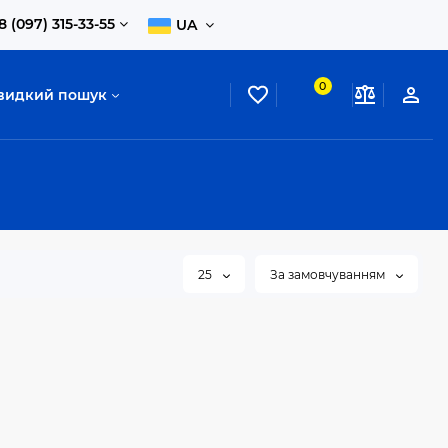
8 (097) 315-33-55
UA
0
видкий пошук
25
За замовчуванням