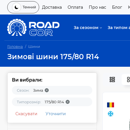
Доставка
Оплата
Про нас
Блог
Темний
За сезоном
За типом 
Головна
Шини
Зимові шини 175/80 R14
Ви вибрали:
Сезон:
Зима
Типорозмір:
175/80 R14
Скасувати
Уточнити