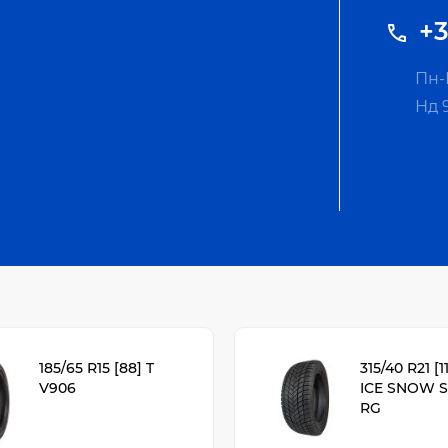
+3
Пн-П
Нд 
185/65 R15 [88] T
315/40 R21 [1
V906
ICE SNOW S
RG