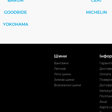
BARUM
CEAT
GOODRIDE
MICHELIN
YOKOHAMA
Шини
Інфор
Вантажні
Гарантії
Легкові
Достав
Літні шини
Оплата
Зимові шини
Поверне
Всесезонні шини
Договір
Кальку
Політик
Акції
Карта с