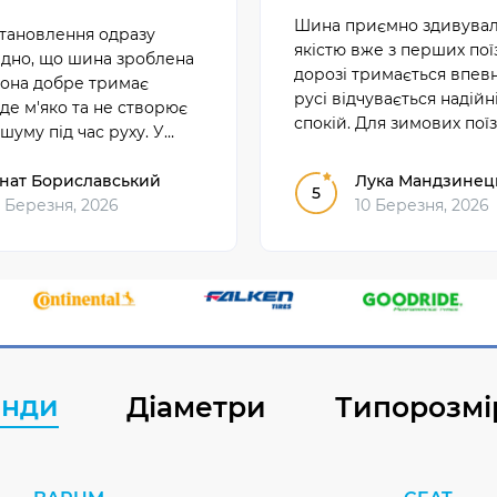
Шина приємно здивувал
становлення одразу
якістю вже з перших пої
идно, що шина зроблена
дорозі тримається впевн
Вона добре тримає
русі відчувається надійні
їде м'яко та не створює
спокій. Для зимових пої
шуму під час руху. У
справді добрий варіант.
му користуванні
 себе надійно і зручно.
нат Бориславський
Лука Мандзинец
5
 Березня, 2026
10 Березня, 2026
енди
Діаметри
Типорозмі