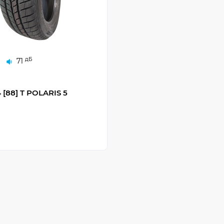
дБ
71
 [88] T POLARIS 5