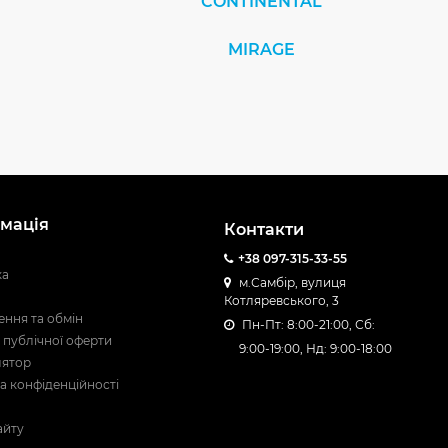
CONTINENTAL
MIRAGE
мація
Контакти
+38 097-315-33-55
ка
м.Самбір, вулиця
Котляревського, 3
ння та обмін
Пн-Пт: 8:00-21:00, Сб:
 публічної оферти
9:00-19:00, Нд: 9:00-18:00
лятор
а конфіденційності
айту