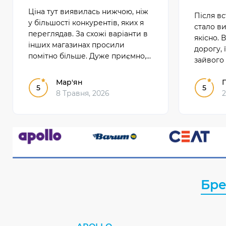
Ціна тут виявилась нижчою, ніж
Після в
у більшості конкурентів, яких я
стало в
переглядав. За схожі варіанти в
якісно. 
інших магазинах просили
дорогу, 
помітно більше. Дуже приємно,
зайвого 
що вдалося купити вигідно і без
щоденно
переплати.
Мар'ян
показала
Г
5
5
8 Травня, 2026
2
Бр