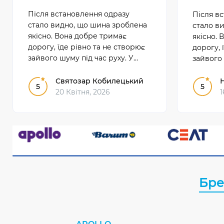
Після встановлення одразу
Після в
стало видно, що шина зроблена
стало в
якісно. Вона добре тримає
якісно. 
дорогу, їде рівно та не створює
дорогу, 
зайвого шуму під час руху. У
зайвого 
щоденному користуванні
щоденно
показала себе надійно і зручно.
показала
Святозар Кобилецький
5
5
20 Квітня, 2026
1
Бр