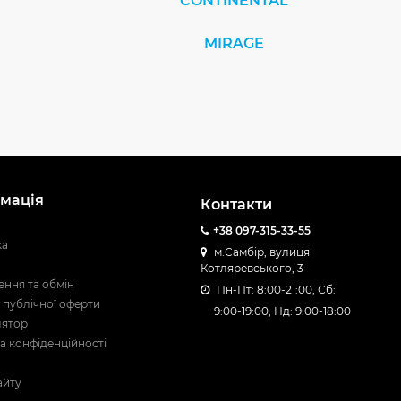
CONTINENTAL
MIRAGE
мація
Контакти
+38 097-315-33-55
ка
м.Самбір, вулиця
Котляревського, 3
ння та обмін
Пн-Пт: 8:00-21:00, Сб:
 публічної оферти
9:00-19:00, Нд: 9:00-18:00
лятор
а конфіденційності
айту