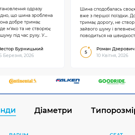
становлення одразу
Шина сподобалась своєю
идно, що шина зроблена
вже з першої поїздки. Д
Вона добре тримає
тримає дорогу, не ство
їде м'яко та не створює
зайвого шуму і впевнен
шуму під час руху. У
поводиться на швидкост
му користуванні
Відчувається, що зробле
 себе надійно і зручно.
Нестор Бурницький
добротно і на совість.
Роман Дзерович
5
6 Березня, 2026
10 Квітня, 2026
енди
Діаметри
Типорозмі