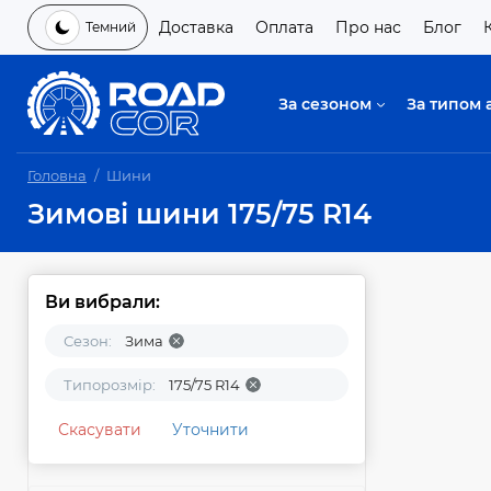
Доставка
Оплата
Про нас
Блог
Темний
За сезоном
За типом 
Головна
Шини
Зимові шини 175/75 R14
Ви вибрали:
Сезон:
Зима
Типорозмір:
175/75 R14
Скасувати
Уточнити