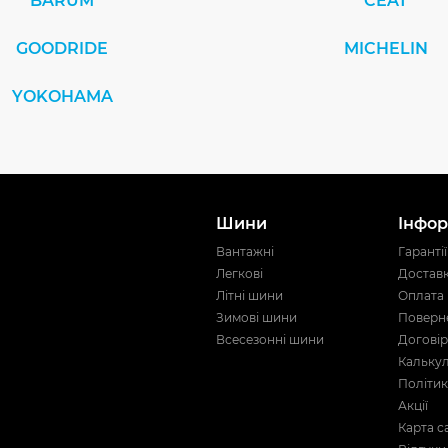
BARUM
CEAT
GOODRIDE
MICHELIN
YOKOHAMA
Шини
Інфор
Вантажні
Гарантії
Легкові
Достав
Літні шини
Оплата
Зимові шини
Поверне
Всесезонні шини
Договір
Кальку
Політик
Акції
Карта с