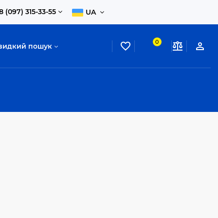
8 (097) 315-33-55
UA
0
видкий пошук