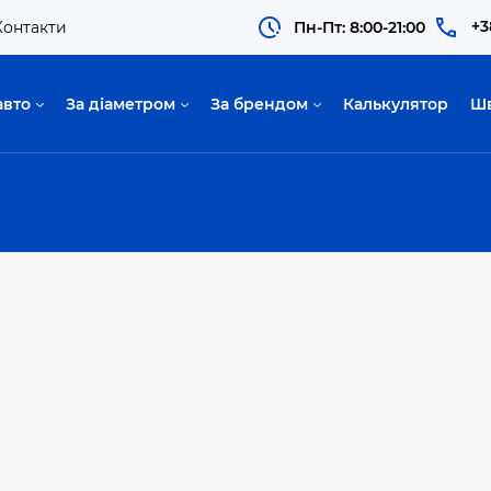
+3
Контакти
Пн-Пт: 8:00-21:00
авто
За діаметром
За брендом
Калькулятор
Ш