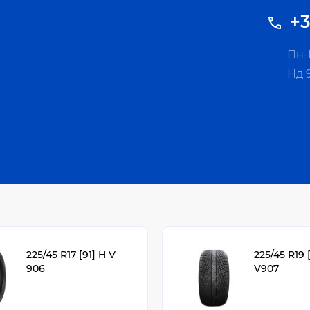
+3
Пн-П
Нд 
225/45 R17 [91] H V
225/45 R19 
906
V907