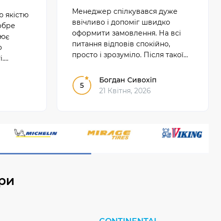
Менеджер спілкувався дуже
 якістю
ввічливо і допоміг швидко
обре
оформити замовлення. На всі
рює
питання відповів спокійно,
о
просто і зрозуміло. Після такої
і.
розмови залишилося справді
на
добре враження.
Богдан Сивохіп
5
21 Квітня, 2026
ри