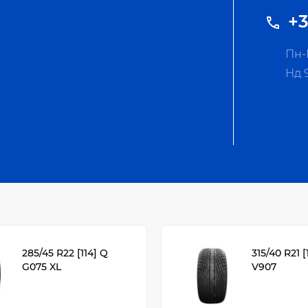
+3
Пн-П
Нд 
285/45 R22 [114] Q
315/40 R21 [
G075 XL
V907