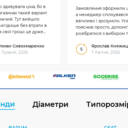
 здивувала ціна, бо в
Замовлення оформили 
газинах такий варіант
а менеджер спілкувався
ожчий. Тут вийшло
ввічливо і зрозуміло. Ус
игідніше без втрати в
пояснив просто, допоміг
За свої гроші це дуже
розібратися з вибором 
 вибір серед
відповів на всі питання 
тів.
Роман Сивохмаренко
плутанини. Після такого
Ярослав Княжиц
5
 Травня, 2026
залишилося дуже добре
7 Квітня, 2026
враження.
енди
Діаметри
Типорозмі
BARUM
CEAT