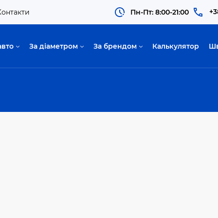
+3
Контакти
Пн-Пт: 8:00-21:00
авто
За діаметром
За брендом
Калькулятор
Ш