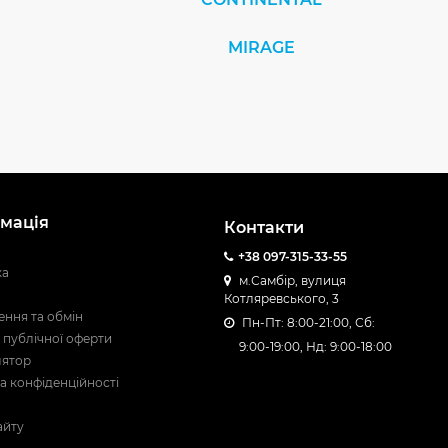
MIRAGE
мація
Контакти
+38 097-315-33-55
ка
м.Самбір, вулиця
Котляревського, 3
ння та обмін
Пн-Пт: 8:00-21:00, Сб:
 публічної оферти
9:00-19:00, Нд: 9:00-18:00
лятор
а конфіденційності
айту