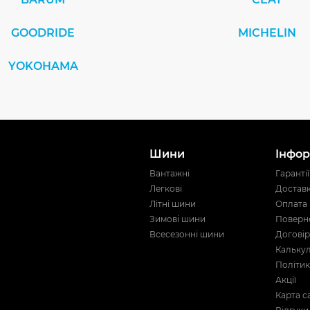
GOODRIDE
MICHELIN
YOKOHAMA
Шини
Інфор
Вантажні
Гарантії
Легкові
Достав
Літні шини
Оплата
Зимові шини
Поверне
Всесезонні шини
Договір
Кальку
Політик
Акції
Карта с