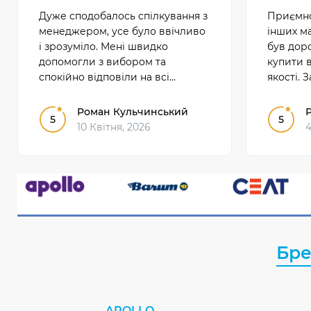
Дуже сподобалось спілкування з
Приємно
менеджером, усе було ввічливо
інших ма
і зрозуміло. Мені швидко
був дор
допомогли з вибором та
купити в
спокійно відповіли на всі
якості. 
питання. Після такого сервісу
хороший
залишилися тільки хороші
конкурен
Роман Кульчинський
5
5
враження.
10 Квітня, 2026
4
Бр
APOLLO