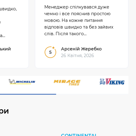
Менеджер спілкувався дуже
швидко,
чемно і все пояснив простою
мовою. На кожне питання
е
відповів швидко та без зайвих
слів. Після такого
та
обслуговування замовляти було
без
справді приємно.
 сервісу
ький
Арсеній Жеребко
5
26 Квітня, 2026
ри
CONTINENTAL