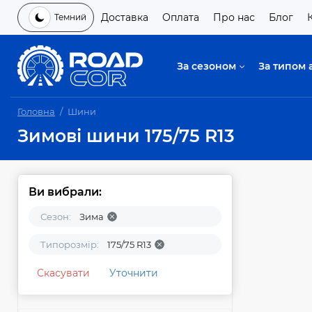
Доставка
Оплата
Про нас
Блог
Темний
За сезоном
За типом 
Головна
Шини
Зимові шини 175/75 R13
Ви вибрали:
Сезон:
Зима
Типорозмір:
175/75 R13
Скасувати
Уточнити