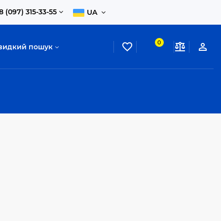
8 (097) 315-33-55
UA
0
видкий пошук