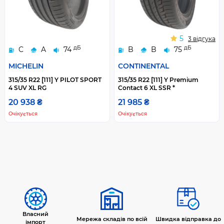
5
3 відгука
дБ
дБ
C
A
74
B
B
75
MICHELIN
CONTINENTAL
315/35 R22 [111] Y PILOT SPORT
315/35 R22 [111] Y Premium
4 SUV XL RG
Contact 6 XL SSR *
20 938 ₴
21 985 ₴
Очікується
Очікується
Власний
Мережа складів по всій
Швидка відправка до
імпорт