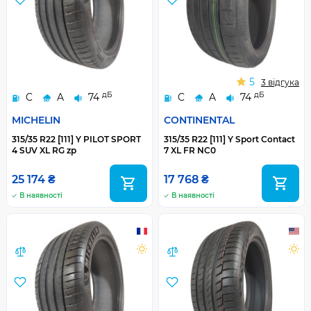
5
3 відгука
дБ
дБ
C
A
74
C
A
74
MICHELIN
CONTINENTAL
315/35 R22 [111] Y PILOT SPORT
315/35 R22 [111] Y Sport Contact
4 SUV XL RG zp
7 XL FR NC0
25 174 ₴
17 768 ₴
В наявності
В наявності