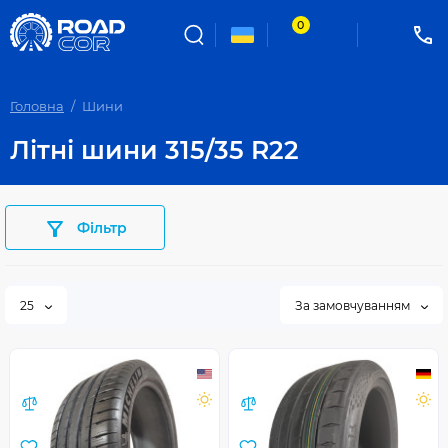
0
Головна
Шини
Літні шини 315/35 R22
Фільтр
25
За замовчуванням