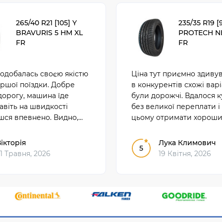
265/40 R21 [105] Y
235/35 R19 [9
BRAVURIS 5 HM XL
PROTECH N
FR
FR
одобалась своєю якістю
Ціна тут приємно здивув
ршої поїздки. Добре
в конкурентів схожі вар
дорогу, машина їде
були дорожчі. Вдалося 
навіть на швидкості
без великої переплати і
шся впевнено. Видно,
цьому отримати хороши
ена міцно і для
За свої гроші це дуже в
 їзди підходить добре.
пропозиція.
ікторія
Лука Климович
5
1 Травня, 2026
19 Квітня, 2026