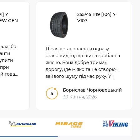
1] Y
255/45 R19 [104] Y
EW GEN
V107
ала, бо
Після встановлення одразу
іанти
стало видно, що шина зроблена
купити
якісно. Вона добре тримає
 при
дорогу, їде м'яко та не створює
й товар.
зайвого шуму під час руху. У
игідна
щоденному користуванні
показала себе надійно і зручно.
Борислав Чорновецький
5
30 Квітня, 2026