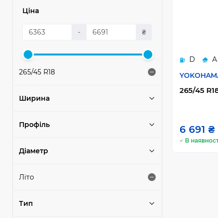
Ціна
-
₴
D
A
265/45 R18
YOKOHAM
265/45 R18
Ширина
Профіль
6 691 ₴
В наявност
Діаметр
Літо
Тип