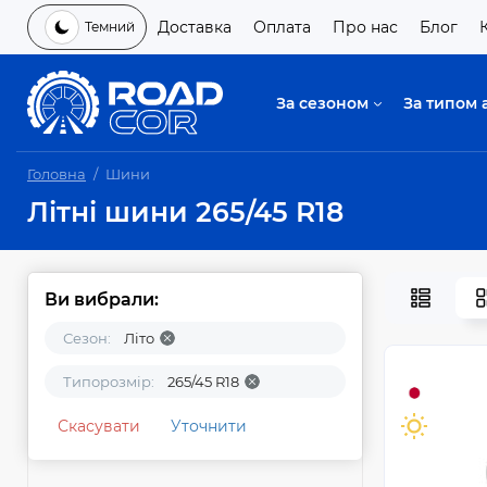
Доставка
Оплата
Про нас
Блог
Темний
За сезоном
За типом 
Головна
Шини
Літні шини 265/45 R18
Ви вибрали:
Сезон:
Літо
Типорозмір:
265/45 R18
Скасувати
Уточнити