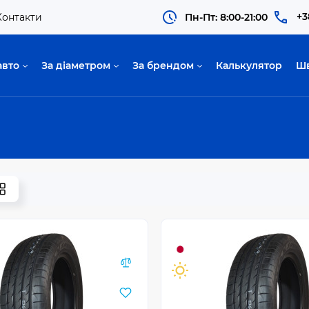
+3
Контакти
Пн-Пт: 8:00-21:00
авто
За діаметром
За брендом
Калькулятор
Ш