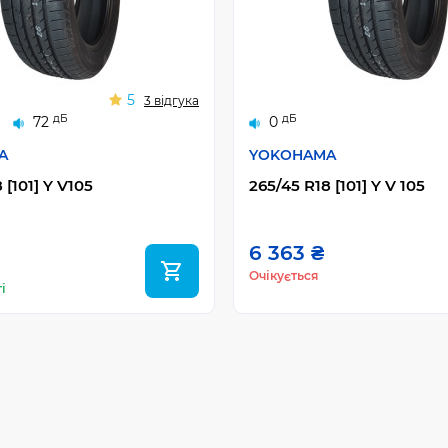
5
3 відгука
дБ
дБ
72
0
A
YOKOHAMA
 [101] Y V105
265/45 R18 [101] Y V 105
6 363 ₴
Очікується
і