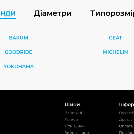
енди
Діаметри
Типорозмі
BARUM
CEAT
GOODRIDE
MICHELIN
YOKOHAMA
Шини
Інфор
Вантажні
Гарантії
Легкові
Достав
Літні шини
Оплата
Зимові шини
Поверне