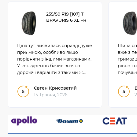
255/50 R19 [107] T
BRAVURIS 6 XL FR
Ціна тут виявилась справді дуже
Шина сп
приємною, особливо якщо
вже з пе
порівняти з іншими магазинами.
тримає 
У конкурентів бачив значно
рівно і 
дорожчі варіанти з такими ж
почуває
даними. Тому взяв саме тут і
що зробл
залишився дуже задоволений
щоденної
Євген Крисоватий
В
5
5
покупкою.
15 Травня, 2026
2