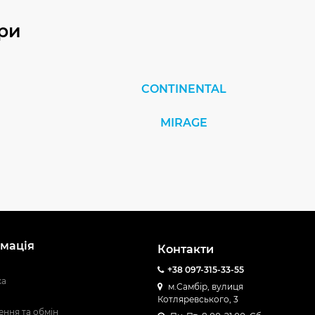
ри
CONTINENTAL
MIRAGE
мація
Контакти
+38 097-315-33-55
ка
м.Самбір, вулиця
Котляревського, 3
ння та обмін