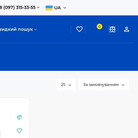
8 (097) 315-33-55
UA
0
видкий пошук
25
За замовчуванням