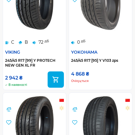
дБ
дБ
C
B
72
0
VIKING
YOKOHAMA
245/45 R17 [99] Y PROTECH
245/45 R17 [95] Y V103 zps
NEW GEN XL FR
4 868 ₴
2 942 ₴
Очікується
В наявності