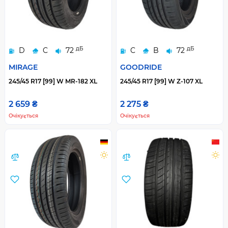
дБ
дБ
D
C
72
C
B
72
MIRAGE
GOODRIDE
245/45 R17 [99] W MR-182 XL
245/45 R17 [99] W Z-107 XL
2 659 ₴
2 275 ₴
Очікується
Очікується