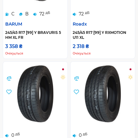
дБ
дБ
C
B
72
72
BARUM
Roadx
245/45 R17 [99] Y BRAVURIS 5
245/45 R17 [99] Y RXMOTION
HM XL FR
U11 XL
3 358 ₴
2 318 ₴
Очікується
Очікується
дБ
дБ
0
0