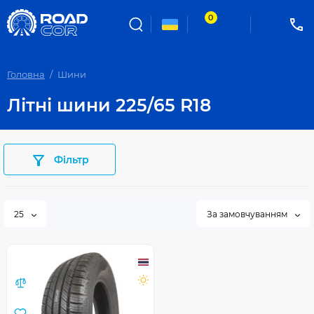
0
Головна
Шини
Літні шини 225/65 R18
Фільтр
25
За замовчуванням