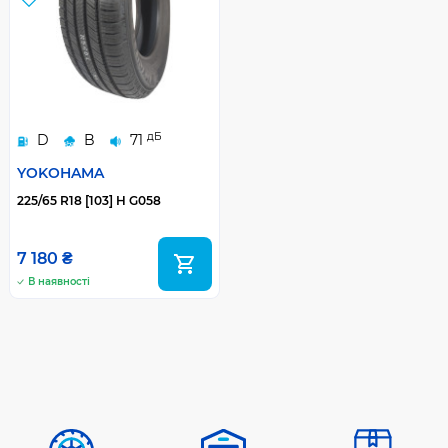
дБ
D
B
71
YOKOHAMA
225/65 R18 [103] H G058
7 180 ₴
В наявності