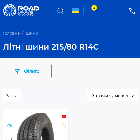
0
Головна
Шини
Літні шини 215/80 R14C
Фільтр
25
За замовчуванням