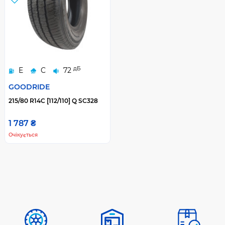
дБ
E
C
72
GOODRIDE
215/80 R14C [112/110] Q SC328
1 787 ₴
Очікується