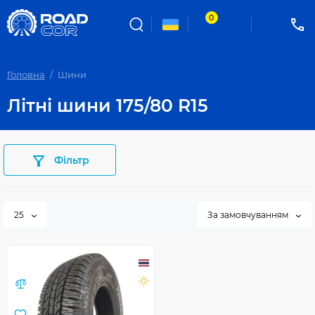
0
Головна
Шини
Літні шини 175/80 R15
Фільтр
25
За замовчуванням