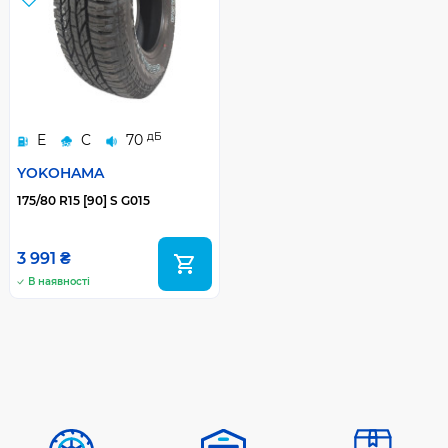
дБ
E
C
70
YOKOHAMA
175/80 R15 [90] S G015
3 991 ₴
В наявності