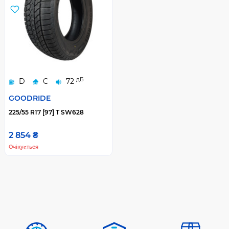
дБ
D
C
72
GOODRIDE
225/55 R17 [97] T SW628
2 854 ₴
Очікується