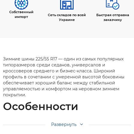
Собственный
Сеть складов по всей
Быстрая отправка
импорт
Украине
заказчику
Зимние шины 225/55 R17 — один из самых популярных
типоразмеров среди седанов, универсалов и
кроссоверов среднего и бизнес-класса. Широкий
профиль в сочетании с умеренной высотой боковины
обеспечивает хороший баланс между стабильной
управляемостью и комфортом на неровном зимнем
покрытии.
Особенности
Маркировка означает ширину профиля 225 мм, высоту
Развернуть
профиля 55% от ширины (около 124 мм) и посадочный
диаметр диска 17 дюймов. Зимняя резиновая смесь