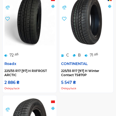
дБ
дБ
72
C
B
71
Roadx
CONTINENTAL
225/55 R17 [97] H RXFROST
225/55 R17 [97] H Winter
ARCTIC
Contact TS870P
2 886 ₴
5 547 ₴
Очікується
Очікується