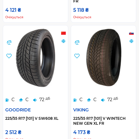
FR
4 121 ₴
5 118 ₴
Очікується
Очікується
дБ
дБ
C
C
72
C
C
72
GOODRIDE
VIKING
225/55 R17 [101] V SW608 XL
225/55 R17 [101] V WINTECH
NEW GEN XL FR
2 512 ₴
4 173 ₴