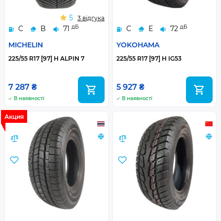
5
3 відгука
дБ
дБ
C
B
71
C
E
72
MICHELIN
YOKOHAMA
225/55 R17 [97] H ALPIN 7
225/55 R17 [97] H IG53
7 287 ₴
5 927 ₴
В наявності
В наявності
Акция