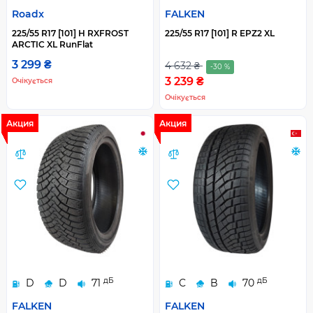
Roadx
FALKEN
225/55 R17 [101] H RXFROST
225/55 R17 [101] R EPZ2 XL
ARCTIC XL RunFlat
3 299 ₴
4 632 ₴
-30 %
3 239 ₴
Очікується
Очікується
Акция
Акция
дБ
дБ
D
D
71
C
B
70
FALKEN
FALKEN