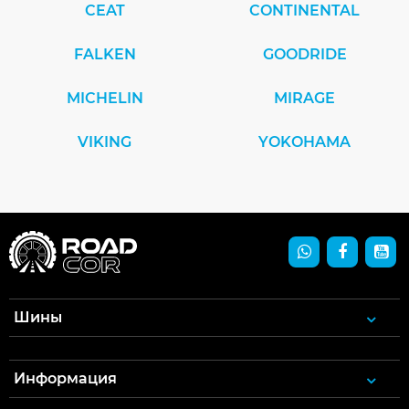
нешипованных аналогов из-за более сложной
CEAT
CONTINENTAL
конструкции.
FALKEN
GOODRIDE
MICHELIN
MIRAGE
VIKING
YOKOHAMA
Шины
Информация