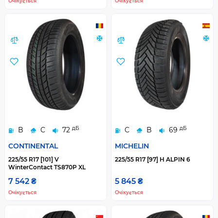
Очікується
Очікується
дБ
дБ
B
C
72
C
B
69
CONTINENTAL
MICHELIN
225/55 R17 [101] V
225/55 R17 [97] H ALPIN 6
WinterContact TS870P XL
7 542 ₴
5 845 ₴
Очікується
Очікується