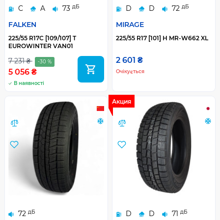
дБ
дБ
C
A
73
D
D
72
FALKEN
MIRAGE
225/55 R17C [109/107] T
225/55 R17 [101] H MR-W662 XL
EUROWINTER VAN01
2 601 ₴
7 231 ₴
-30 %
5 056 ₴
Очікується
В наявності
Акция
дБ
дБ
72
D
D
71