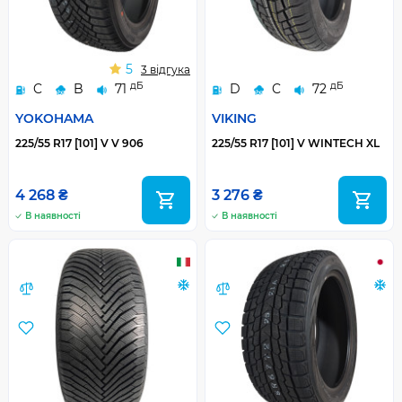
5
3 відгука
дБ
дБ
C
B
71
D
C
72
YOKOHAMA
VIKING
225/55 R17 [101] V V 906
225/55 R17 [101] V WINTECH XL
4 268 ₴
3 276 ₴
В наявності
В наявності