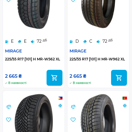
дБ
дБ
E
E
72
D
C
72
MIRAGE
MIRAGE
225/55 R17 [101] H MR-W562 XL
225/55 R17 [101] H MR-W962 XL
2 665 ₴
2 665 ₴
В наявності
В наявності