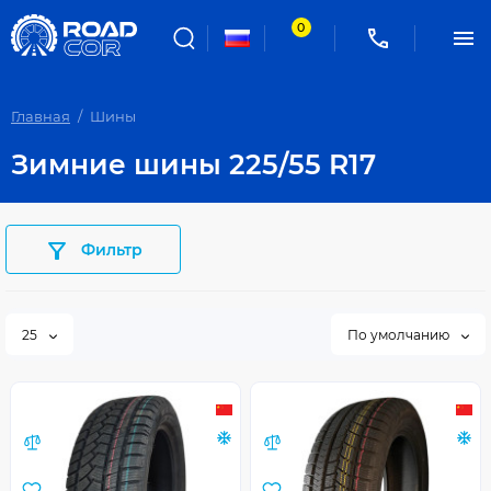
0
Главная
Шины
Зимние шины 225/55 R17
Фильтр
25
По умолчанию