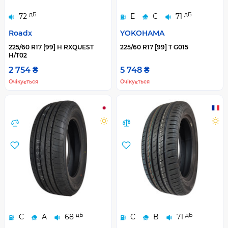
дБ
дБ
72
E
C
71
Roadx
YOKOHAMA
225/60 R17 [99] H RXQUEST
225/60 R17 [99] T G015
H/T02
2 754 ₴
5 748 ₴
Очікується
Очікується
дБ
дБ
C
A
68
C
B
71