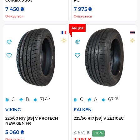
Contact 5 SUV
RG
7 450 ₴
7 975 ₴
Очікується
Очікується
Акция
дБ
дБ
C
B
71
C
A
67
VIKING
FALKEN
225/60 R17 [99] V PROTECH
225/60 R17 [99] V ZE310EC
NEW GEN FR
5 060 ₴
4 852 ₴
-30 %
3 393 ₴
Очікується