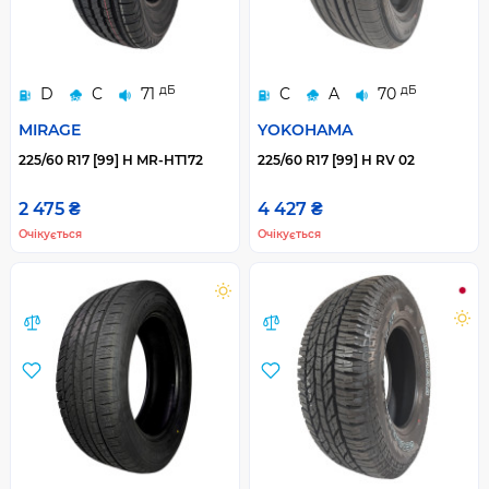
дБ
дБ
D
C
71
C
A
70
MIRAGE
YOKOHAMA
225/60 R17 [99] H MR-HT172
225/60 R17 [99] H RV 02
2 475 ₴
4 427 ₴
Очікується
Очікується