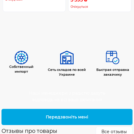
Очікується
Собственный
Сеть складов по всей
Быстрая отправка
импорт
Украине
заказчику
Наші менеджери з радістю дадуть
відповідь на всі ваші запитання
Передзвоніть мені
Отзывы про товары
Все отзывы