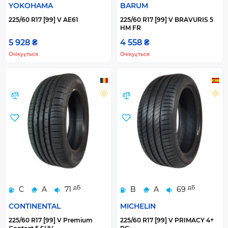
YOKOHAMA
BARUM
225/60 R17 [99] V AE61
225/60 R17 [99] V BRAVURIS 5
HM FR
5 928 ₴
4 558 ₴
Очікується
Очікується
дБ
дБ
C
A
71
B
A
69
CONTINENTAL
MICHELIN
225/60 R17 [99] V Premium
225/60 R17 [99] V PRIMACY 4+