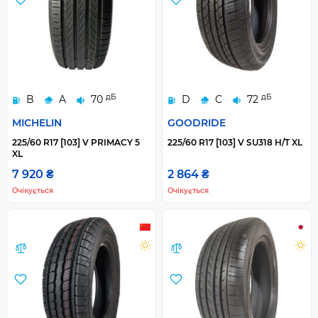
дБ
дБ
B
A
70
D
C
72
MICHELIN
GOODRIDE
225/60 R17 [103] V PRIMACY 5
225/60 R17 [103] V SU318 H/T XL
XL
7 920 ₴
2 864 ₴
Очікується
Очікується