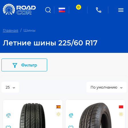
0
Главная
Шины
Летние шины 225/60 R17
Фильтр
25
По умолчанию