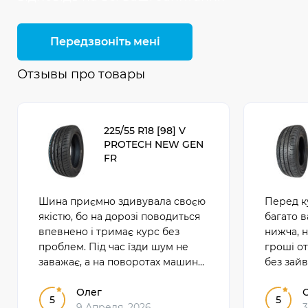
Передзвоніть мені
Отзывы про товары
225/55 R18 [98] V
PROTECH NEW GEN
FR
Шина приємно здивувала своєю
Перед к
якістю, бо на дорозі поводиться
багато в
впевнено і тримає курс без
нижча, н
проблем. Під час їзди шум не
гроші о
заважає, а на поворотах машина
без зайв
стала відчуватися стабільніше.
коли мож
Для щоденного користування це
Олег
перепла
5
5
добрий і на
9 Апреля, 2026
3