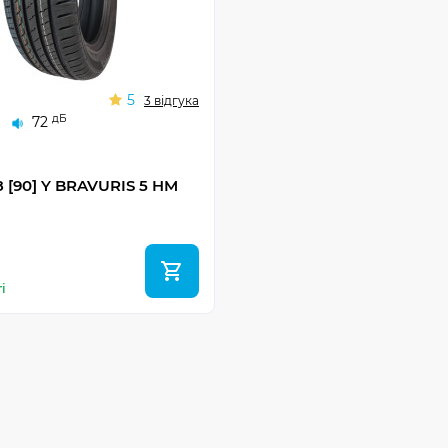
5
3 відгука
дБ
72
8 [90] Y BRAVURIS 5 HM
і