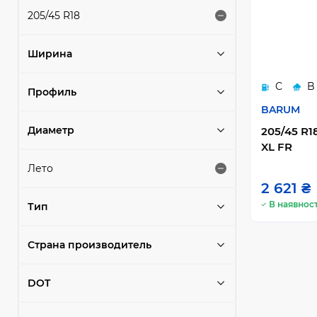
205/45 R18
Ширина
C
B
Профиль
BARUM
Диаметр
205/45 R1
XL FR
Лето
2 621 ₴
В наявност
Тип
Страна производитель
DOT