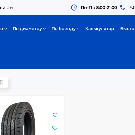
+3
нтакты
Пн-Пт: 8:00-21:00
то
По диаметру
По бренду
Калькулятор
Быстр