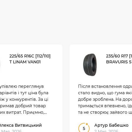
225/65 R16C [112/110]
235/60 R17 [
T LINAM VAN01
BRAVURIS 5
упівлею переглянув
Після встановлення одр
аріантів і тут ціна була
стало видно, що гума які
іж у конкурентів. За ці
добре зроблена. На дор
тримав добрий товар
тримається впевнено, їд
их витрат. Приємно,
та не створює зайвого ш
на купити вигідно і не
тити.
Олекса Витвицький
Артур Бабешко
5
 Мая, 2026
2 Мая, 2026