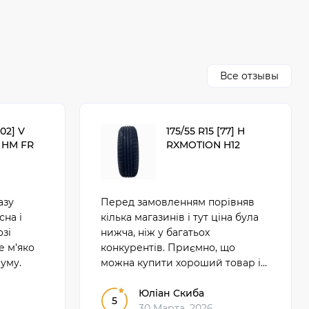
Все отзывы
102] V
175/55 R15 [77] H
 HM FR
RXMOTION H12
азу
Перед замовленням порівняв
сна і
кілька магазинів і тут ціна була
озі
нижча, ніж у багатьох
е м’яко
конкурентів. Приємно, що
уму.
можна купити хороший товар і
не переплачувати. За свої гроші
це дуже вигідна покупка.
Юліан Скиба
5
30 Марта, 2026