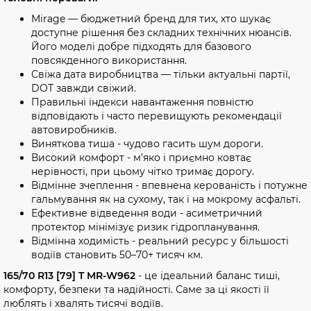
Mirage — бюджетний бренд для тих, хто шукає
доступне рішення без складних технічних нюансів.
Його моделі добре підходять для базового
повсякденного використання.
Свіжа дата виробництва — тільки актуальні партії,
DOT завжди свіжий.
Правильні індекси навантаження повністю
відповідають і часто перевищують рекомендації
автовиробників.
Виняткова тиша - чудово гасить шум дороги.
Високий комфорт - м’яко і приємно ковтає
нерівності, при цьому чітко тримає дорогу.
Відмінне зчеплення - впевнена керованість і потужне
гальмування як на сухому, так і на мокрому асфальті.
Ефективне відведення води - асиметричний
протектор мінімізує ризик гідропланування.
Відмінна ходимість - реальний ресурс у більшості
водіїв становить 50–70+ тисяч км.
165/70 R13 [79] T MR-W962
- це ідеальний баланс тиші,
комфорту, безпеки та надійності. Саме за ці якості її
люблять і хвалять тисячі водіїв.