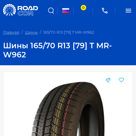
0
Главная
Шины
165/70 R13 [79] T MR-W962
Шины 165/70 R13 [79] T MR-
W962