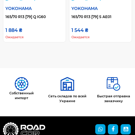
YOKOHAMA
YOKOHAMA
165/70 R13 [79] Q IG60
165/70 R13 [79] S AE01
1 884 ₴
1 544 ₴
Ожидается
Ожидается
Собственный
Сеть складов по всей
Быстрая отправка
импорт
Украине
заказчику