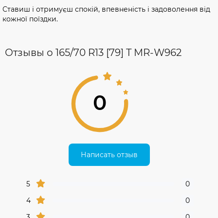
Ставиш і отримуєш спокій, впевненість і задоволення від
кожної поїздки.
Отзывы о 165/70 R13 [79] T MR-W962
0
Написать отзыв
5
0
4
0
3
0