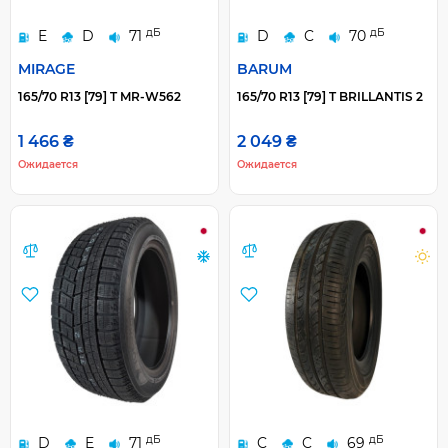
дБ
дБ
E
D
71
D
C
70
MIRAGE
BARUM
165/70 R13 [79] T MR-W562
165/70 R13 [79] T BRILLANTIS 2
1 466 ₴
2 049 ₴
Ожидается
Ожидается
дБ
дБ
D
E
71
C
C
69