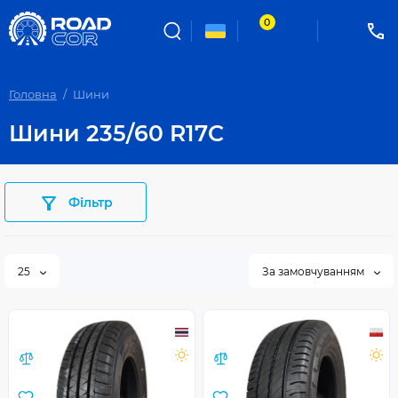
0
Головна
Шини
Шини 235/60 R17C
Фільтр
25
За замовчуванням