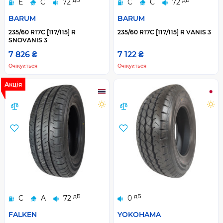
дБ
дБ
E
C
72
C
C
72
BARUM
BARUM
235/60 R17C [117/115] R
235/60 R17C [117/115] R VANIS 3
SNOVANIS 3
7 826 ₴
7 122 ₴
Очікується
Очікується
Акція
дБ
дБ
C
A
72
0
FALKEN
YOKOHAMA