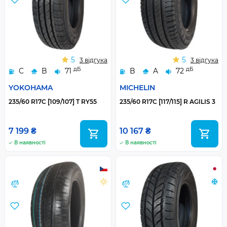
5
5
3 відгука
3 відгука
дБ
дБ
C
B
71
B
A
72
YOKOHAMA
MICHELIN
235/60 R17C [109/107] T RY55
235/60 R17C [117/115] R AGILIS 3
7 199 ₴
10 167 ₴
В наявності
В наявності