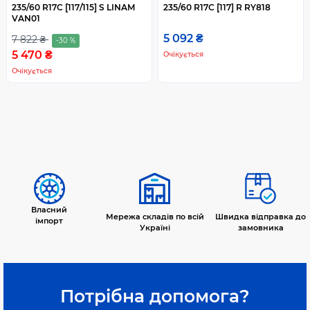
235/60 R17C [117/115] S LINAM
235/60 R17C [117] R RY818
VAN01
5 092 ₴
7 822 ₴
-30 %
5 470 ₴
Очікується
Очікується
Власний
Мережа складів по всій
Швидка відправка до
імпорт
Україні
замовника
Потрібна допомога?