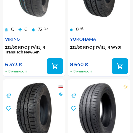
дБ
дБ
C
C
72
0
VIKING
YOKOHAMA
235/60 R17C [117/115] R
235/60 R17С [117/115] R WY01
TransTech NewGen
6 373 ₴
8 640 ₴
В наявності
В наявності