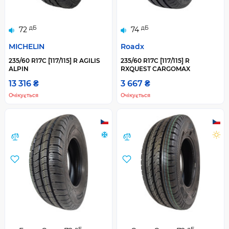
дБ
дБ
72
74
MICHELIN
Roadx
235/60 R17C [117/115] R AGILIS
235/60 R17C [117/115] R
ALPIN
RXQUEST CARGOMAX
13 316 ₴
3 667 ₴
Очікується
Очікується