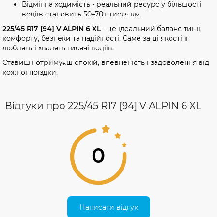
Відмінна ходимість - реальний ресурс у більшості
водіїв становить 50–70+ тисяч км.
225/45 R17 [94] V ALPIN 6 XL
- це ідеальний баланс тиші,
комфорту, безпеки та надійності. Саме за ці якості її
люблять і хвалять тисячі водіїв.
Ставиш і отримуєш спокій, впевненість і задоволення від
кожної поїздки.
Відгуки про 225/45 R17 [94] V ALPIN 6 XL
0
Написати відгук