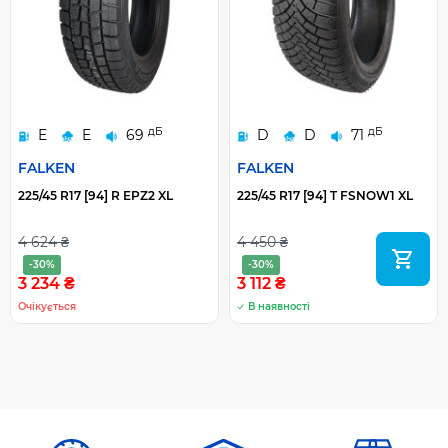
дБ
дБ
E
E
69
D
D
71
FALKEN
FALKEN
225/45 R17 [94] R EPZ2 XL
225/45 R17 [94] T FSNOW1 XL
4 624 ₴
4 450 ₴
-30%
-30%
3 234 ₴
3 112 ₴
Очікується
В наявності