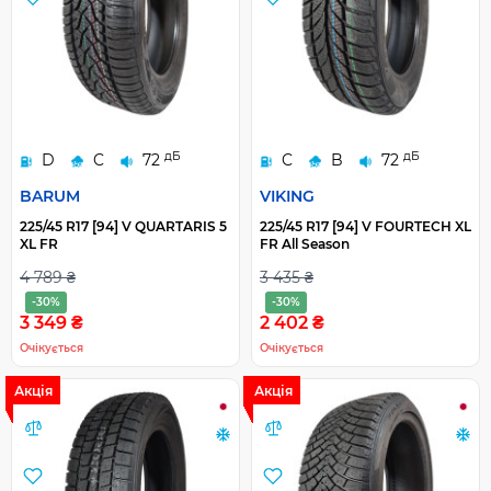
дБ
дБ
D
C
72
C
B
72
BARUM
VIKING
225/45 R17 [94] V QUARTARIS 5
225/45 R17 [94] V FOURTECH XL
XL FR
FR All Season
4 789 ₴
3 435 ₴
-30%
-30%
3 349 ₴
2 402 ₴
Очікується
Очікується
Акція
Акція