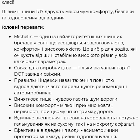
класі!
Ці зимні шини R17 дарують максимум комфорту, безпеки
та задоволення від водіння.
Головні переваги:
Michelin — один із найавторитетніших шинних
брендів у світі, що асоціюється з довговічністю,
комфортом і високою якістю. Це вибір для водіїв, які
очікують від шин стабільно високого рівня у всіх
ключових параметрах.
Свіжа дата виробництва — тільки актуальні партії,
DOT завжди свіжий.
Правильні індекси навантаження повністю
відповідають і часто перевищують рекомендації
автовиробників.
Виняткова тиша - чудово гасить шум дороги.
Високий комфорт - м’яко і приємно ковтає
нерівності, при цьому чітко тримає дорогу.
Відмінне зчеплення - впевнена керованість і потужне
гальмування як на сухому, так і на мокрому асфальті.
Ефективне відведення води - асиметричний
протектор мінімізує ризик гідропланування.