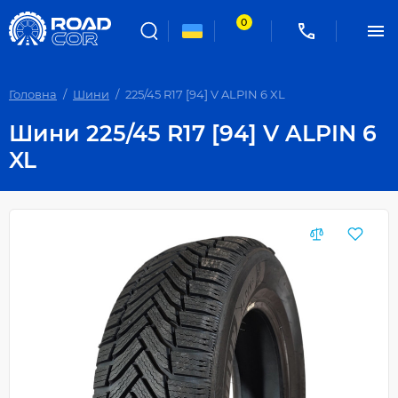
0
Головна
Шини
225/45 R17 [94] V ALPIN 6 XL
Шини 225/45 R17 [94] V ALPIN 6
XL