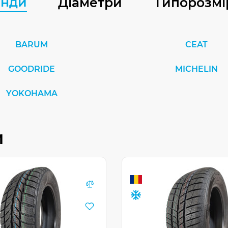
енди
Діаметри
Типорозмі
BARUM
CEAT
GOODRIDE
MICHELIN
YOKOHAMA
и