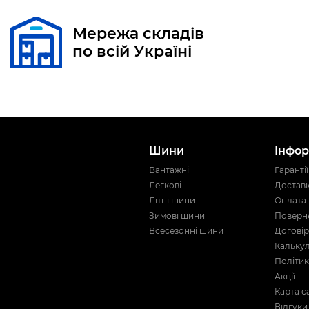
Мережа складів
по всій Україні
Шини
Інфор
Вантажні
Гарантії
Легкові
Достав
Літні шини
Оплата
Зимові шини
Поверне
Всесезонні шини
Договір
Кальку
Політик
Акції
Карта с
Відгуки