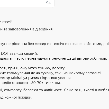
94
 класі!
 та задоволення від водіння.
тупне рішення без складних технічних нюансів. Його модел
, DOT завжди свіжий.
ідають і часто перевищують рекомендації автовиробників.
сті, при цьому чітко тримає дорогу.
не гальмування як на сухому, так і на мокрому асфальті.
ктор мінімізує ризик гідропланування.
водіїв становить 50–70+ тисяч км.
, комфорту, безпеки та надійності. Саме за ці якості її люблят
ід кожної поїздки.