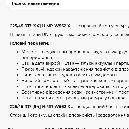
Індекс навантаження
225/45 R17 [94] H MR-W562 XL
— справжній топ у своєму
Ці зимні шини R17 дарують максимум комфорту, безпеки
Головні переваги:
Mirage — бюджетний бренд для тих, хто шукає дос
використання.
Свіжа дата виробництва — тільки актуальні партії
Правильні індекси навантаження повністю відпов
Виняткова тиша - чудово гасить шум дороги.
Високий комфорт - м’яко і приємно ковтає нерівно
Відмінне зчеплення - впевнена керованість і потуж
Ефективне відведення води - асиметричний проте
Відмінна ходимість - реальний ресурс у більшості 
225/45 R17 [94] H MR-W562 XL
- це ідеальний баланс тиші
Ставиш і отримуєш спокій, впевненість і задоволення в