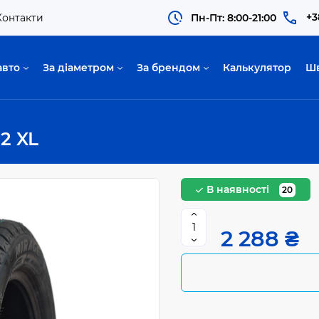
+3
Контакти
Пн-Пт: 8:00-21:00
авто
За діаметром
За брендом
Калькулятор
Ш
2 XL
В наявності
20
2 288 ₴