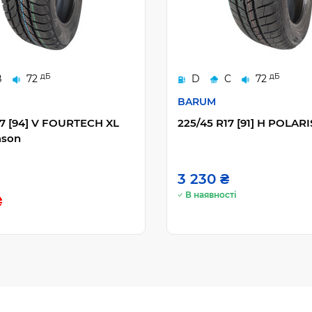
дБ
дБ
B
72
D
C
72
BARUM
17 [94] V FOURTECH XL
225/45 R17 [91] H POLARI
ason
3 230 ₴
В наявності
₴