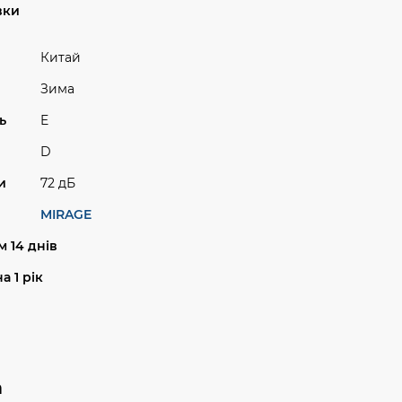
вки
Китай
Зима
ь
E
D
и
72 дБ
MIRAGE
 14 днів
а 1 рік
а