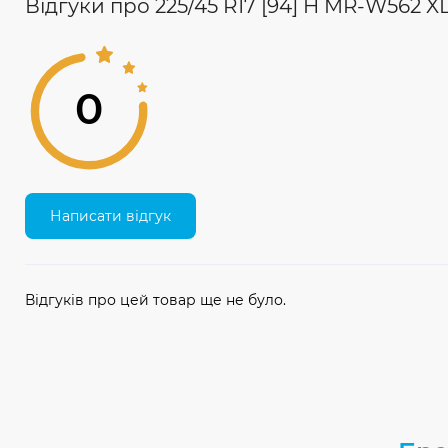
Відгуки про 225/45 R17 [94] H MR-W562 X
0
Написати відгук
Відгуків про цей товар ще не було.