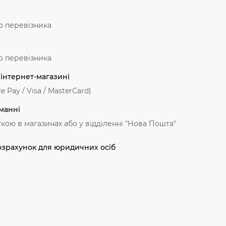
ю перевізника
ю перевізника
 інтернет-магазині
e Pay / Visa / MasterСard)
манні
ткою в магазинах або у відділенні "Нова Пошта"
озрахунок для юридичних осіб