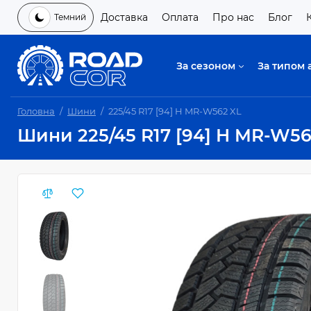
Доставка
Оплата
Про нас
Блог
Темний
За сезоном
За типом 
Головна
Шини
225/45 R17 [94] H MR-W562 XL
Шини 225/45 R17 [94] H MR-W56