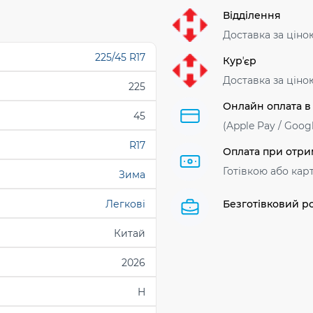
Відділення
Доставка за ціно
225/45 R17
Курʼєр
Доставка за ціно
225
Онлайн оплата в
45
(Apple Pay / Googl
R17
Оплата при отри
Готівкою або кар
Зима
Легкові
Безготівковий р
Китай
2026
H