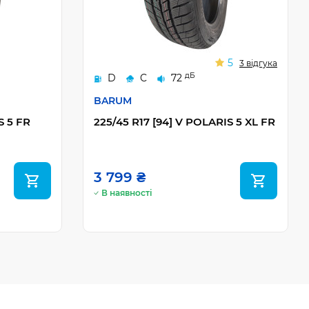
5
3 відгука
дБ
D
C
72
BARUM
S 5 FR
225/45 R17 [94] V POLARIS 5 XL FR
3 799 ₴
В наявності