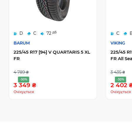
дБ
D
C
72
C
BARUM
VIKING
225/45 R17 [94] V QUARTARIS 5 XL
225/45 R
FR
FR All Se
4 789 ₴
3 435 ₴
-30%
-30%
3 349 ₴
2 402 
Очікується
Очікується