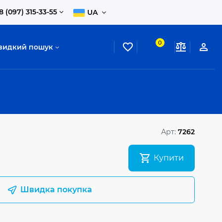
8 (097) 315-33-55
UA
0
видкий пошук
Арт:
7262
Купити
Швидка покупка