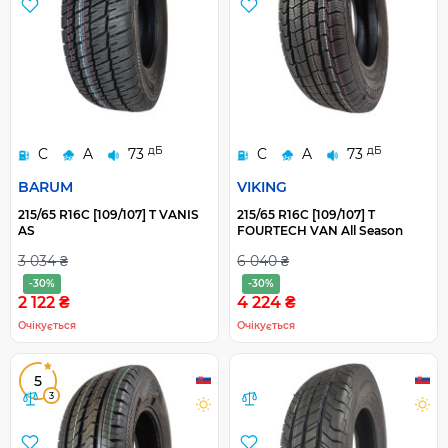
дБ
дБ
C
A
73
C
A
73
BARUM
VIKING
215/65 R16C [109/107] T VANIS
215/65 R16C [109/107] T
AS
FOURTECH VAN All Season
3 034 ₴
6 040 ₴
-30%
-30%
2 122 ₴
4 224 ₴
Очікується
Очікується
5
3