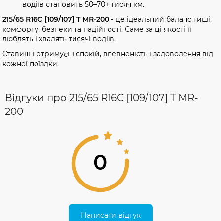
водіїв становить 50–70+ тисяч км.
215/65 R16C [109/107] T MR-200
- це ідеальний баланс тиші,
комфорту, безпеки та надійності. Саме за ці якості її
люблять і хвалять тисячі водіїв.
Ставиш і отримуєш спокій, впевненість і задоволення від
кожної поїздки.
Відгуки про 215/65 R16C [109/107] T MR-
200
0
Написати відгук