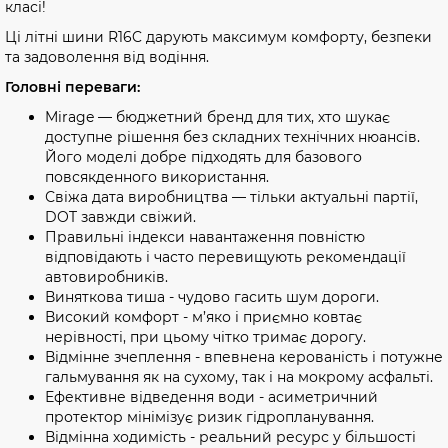
класі!
Ці літні шини R16C дарують максимум комфорту, безпеки
та задоволення від водіння.
Головні переваги:
Mirage — бюджетний бренд для тих, хто шукає
доступне рішення без складних технічних нюансів.
Його моделі добре підходять для базового
повсякденного використання.
Свіжа дата виробництва — тільки актуальні партії,
DOT завжди свіжий.
Правильні індекси навантаження повністю
відповідають і часто перевищують рекомендації
автовиробників.
Виняткова тиша - чудово гасить шум дороги.
Високий комфорт - м’яко і приємно ковтає
нерівності, при цьому чітко тримає дорогу.
Відмінне зчеплення - впевнена керованість і потужне
гальмування як на сухому, так і на мокрому асфальті.
Ефективне відведення води - асиметричний
протектор мінімізує ризик гідропланування.
Відмінна ходимість - реальний ресурс у більшості