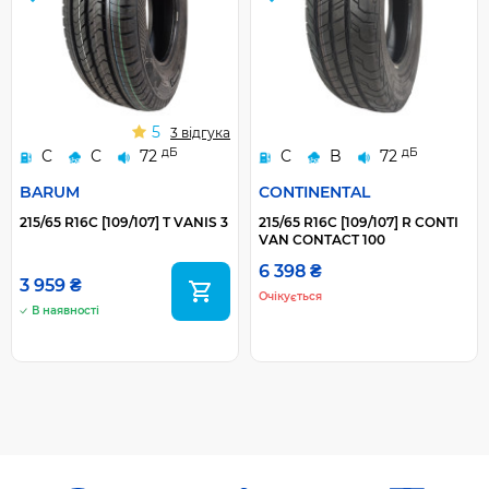
5
3 відгука
дБ
дБ
C
C
72
C
B
72
BARUM
CONTINENTAL
215/65 R16C [109/107] T VANIS 3
215/65 R16C [109/107] R CONTI
VAN CONTACT 100
6 398 ₴
3 959 ₴
Очікується
В наявності