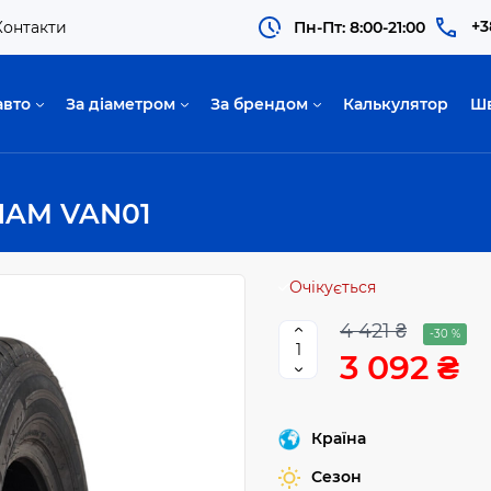
+3
Контакти
Пн-Пт: 8:00-21:00
авто
За діаметром
За брендом
Калькулятор
Ш
INAM VAN01
Очікується
4 421 ₴
-30 %
3 092 ₴
Країна
Сезон