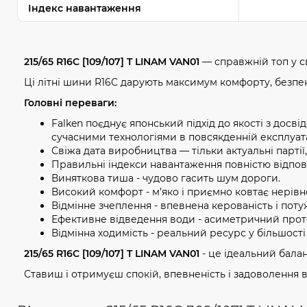
Індекс навантаження
215/65 R16C [109/107] T LINAM VAN01
— справжній топ у с
Ці літні шини R16C дарують максимум комфорту, безпек
Головні переваги:
Falken поєднує японський підхід до якості з досв
сучасними технологіями в повсякденній експлуата
Свіжа дата виробництва — тільки актуальні партії
Правильні індекси навантаження повністю відпов
Виняткова тиша - чудово гасить шум дороги.
Високий комфорт - м’яко і приємно ковтає нерівно
Відмінне зчеплення - впевнена керованість і потуж
Ефективне відведення води - асиметричний проте
Відмінна ходимість - реальний ресурс у більшості 
215/65 R16C [109/107] T LINAM VAN01
- це ідеальний баланс
Ставиш і отримуєш спокій, впевненість і задоволення в