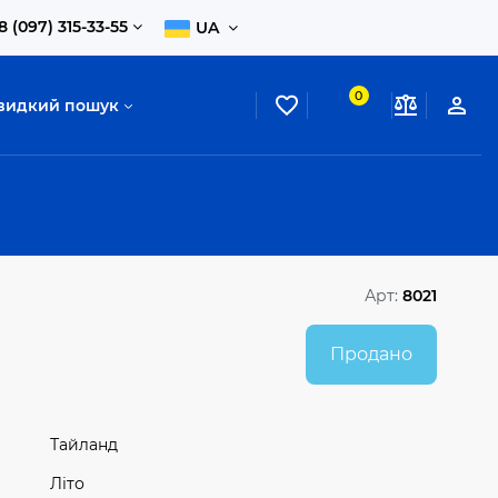
8 (097) 315-33-55
UA
0
видкий пошук
Арт:
8021
Продано
Тайланд
Літо