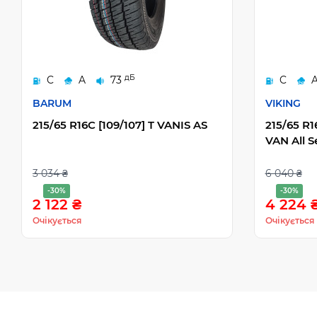
дБ
C
A
73
C
BARUM
VIKING
215/65 R16C [109/107] T VANIS AS
215/65 R
VAN All 
3 034 ₴
6 040 ₴
-30%
-30%
2 122 ₴
4 224 
Очікується
Очікується