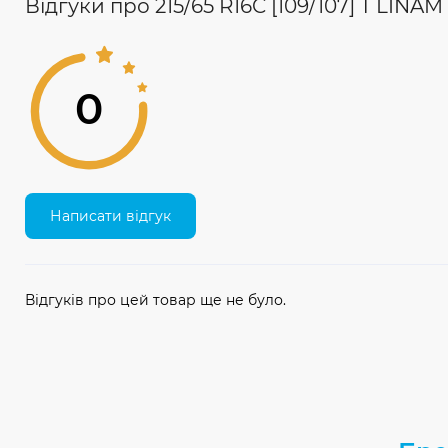
Відгуки про 215/65 R16C [109/107] T LINA
0
Написати відгук
Відгуків про цей товар ще не було.