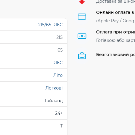
Доставка за ціно
Онлайн оплата в
(Apple Pay / Googl
215/65 R16C
Оплата при отри
215
Готівкою або кар
65
Безготівковий р
R16C
Літо
Легкові
Тайланд
24+
T