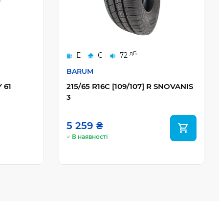
дБ
E
C
72
BARUM
Y 61
215/65 R16C [109/107] R SNOVANIS
3
5 259 ₴
В наявності