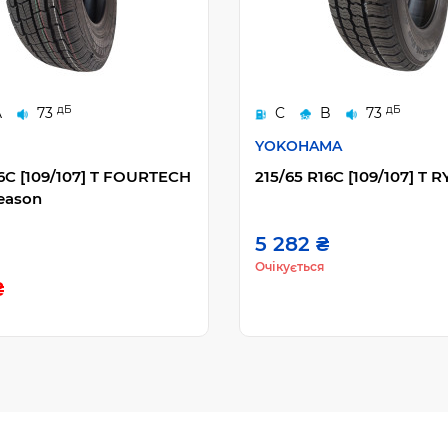
дБ
дБ
A
73
C
B
73
YOKOHAMA
16C [109/107] T FOURTECH
215/65 R16C [109/107] T R
Season
5 282 ₴
Очікується
₴