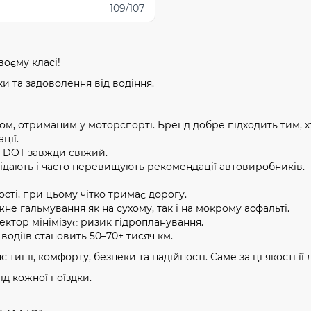
109/107
воєму класі!
и та задоволення від водіння.
ідом, отриманим у моторспорті. Бренд добре підходить тим, 
ції.
, DOT завжди свіжий.
ідають і часто перевищують рекомендації автовиробників.
сті, при цьому чітко тримає дорогу.
не гальмування як на сухому, так і на мокрому асфальті.
ктор мінімізує ризик гідропланування.
водіїв становить 50–70+ тисяч км.
 тиші, комфорту, безпеки та надійності. Саме за ці якості її л
ід кожної поїздки.