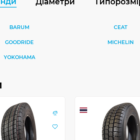
енди
Діаметри
Типорозмі
BARUM
CEAT
GOODRIDE
MICHELIN
YOKOHAMA
и