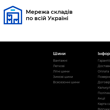
Мережа складів
по всій Україні
Шини
Інфор
Вантажні
Гарантії
Легкові
Достав
Літні шини
Оплата
Зимові шини
Поверне
Всесезонні шини
Договір
Кальку
Політик
Акції
Карта с
Відгуки