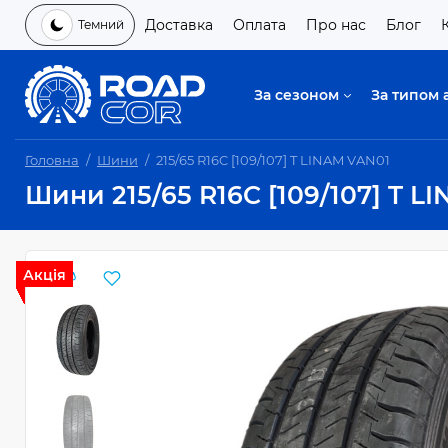
Доставка
Оплата
Про нас
Блог
Темний
За сезоном
За типом 
Головна
Шини
215/65 R16C [109/107] T LINAM VAN01
Шини 215/65 R16C [109/107] T L
Акція