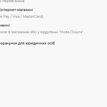
ю перевізника
 інтернет-магазині
e Pay / Visa / MasterСard)
манні
ткою в магазинах або у відділенні "Нова Пошта"
озрахунок для юридичних осіб