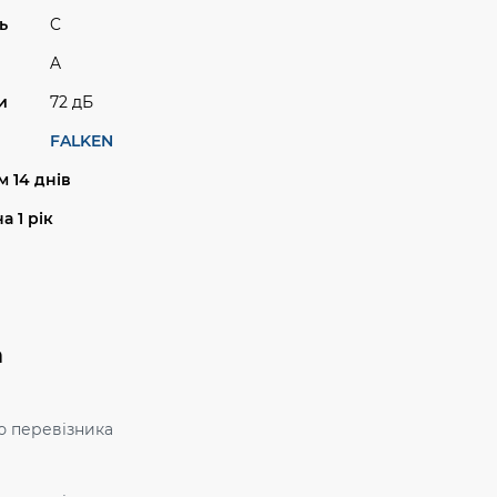
ь
C
A
и
72 дБ
FALKEN
 14 днів
а 1 рік
а
ю перевізника