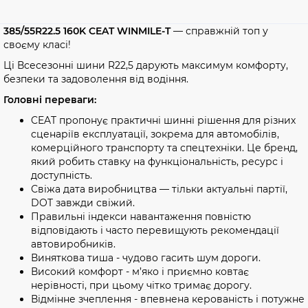
385/55R22.5 160K CEAT WINMILE-T
— справжній топ у
своєму класі!
Ці Всесезонні шини R22,5 дарують максимум комфорту,
безпеки та задоволення від водіння.
Головні переваги:
CEAT пропонує практичні шинні рішення для різних
сценаріїв експлуатації, зокрема для автомобілів,
комерційного транспорту та спецтехніки. Це бренд,
який робить ставку на функціональність, ресурс і
доступність.
Свіжа дата виробництва — тільки актуальні партії,
DOT завжди свіжий.
Правильні індекси навантаження повністю
відповідають і часто перевищують рекомендації
автовиробників.
Виняткова тиша - чудово гасить шум дороги.
Високий комфорт - м’яко і приємно ковтає
нерівності, при цьому чітко тримає дорогу.
Відмінне зчеплення - впевнена керованість і потужне