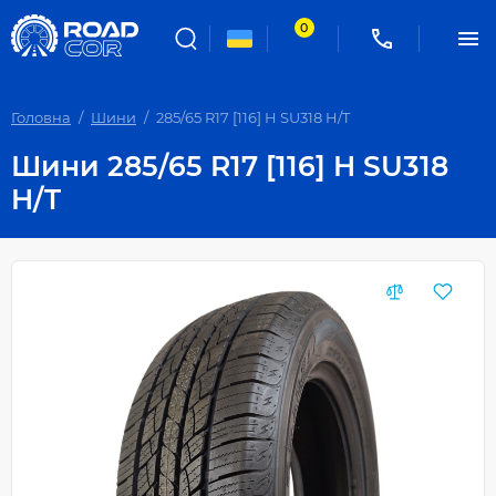
0
Головна
Шини
285/65 R17 [116] H SU318 H/T
Шини 285/65 R17 [116] H SU318
H/T