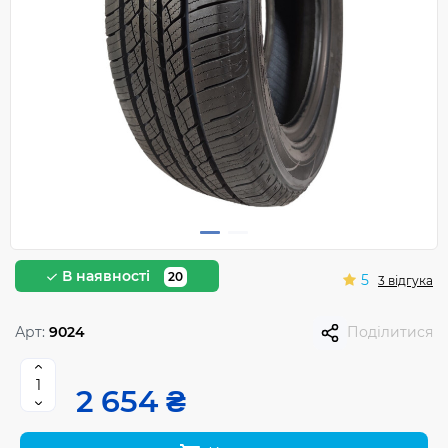
В наявності
20
5
3 відгука
Арт:
9024
Поділитися
2 654 ₴