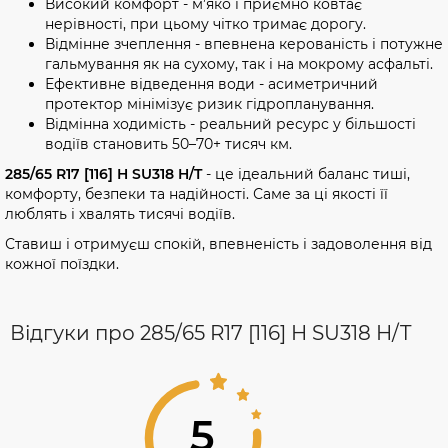
Високий комфорт - м’яко і приємно ковтає
нерівності, при цьому чітко тримає дорогу.
Відмінне зчеплення - впевнена керованість і потужне
гальмування як на сухому, так і на мокрому асфальті.
Ефективне відведення води - асиметричний
протектор мінімізує ризик гідропланування.
Відмінна ходимість - реальний ресурс у більшості
водіїв становить 50–70+ тисяч км.
285/65 R17 [116] H SU318 H/T
- це ідеальний баланс тиші,
комфорту, безпеки та надійності. Саме за ці якості її
люблять і хвалять тисячі водіїв.
Ставиш і отримуєш спокій, впевненість і задоволення від
кожної поїздки.
Відгуки про 285/65 R17 [116] H SU318 H/T
5