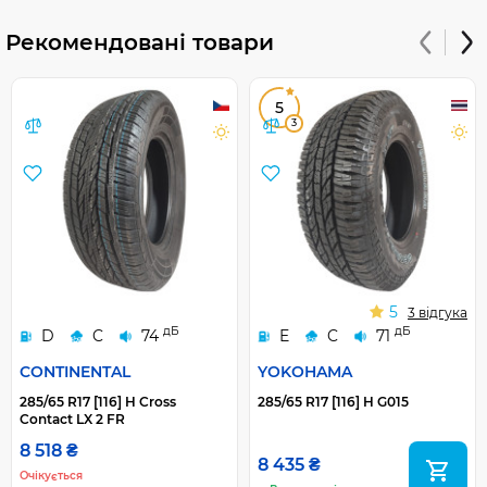
Рекомендовані товари
5
3
5
3 відгука
дБ
дБ
D
C
74
E
C
71
CONTINENTAL
YOKOHAMA
285/65 R17 [116] H Cross
285/65 R17 [116] H G015
Contact LX 2 FR
8 518 ₴
8 435 ₴
Очікується