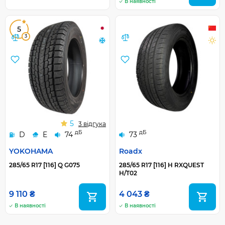
В наявності
5
3
5
3 відгука
дБ
дБ
D
E
74
73
YOKOHAMA
Roadx
285/65 R17 [116] Q G075
285/65 R17 [116] H RXQUEST
H/T02
9 110 ₴
4 043 ₴
В наявності
В наявності