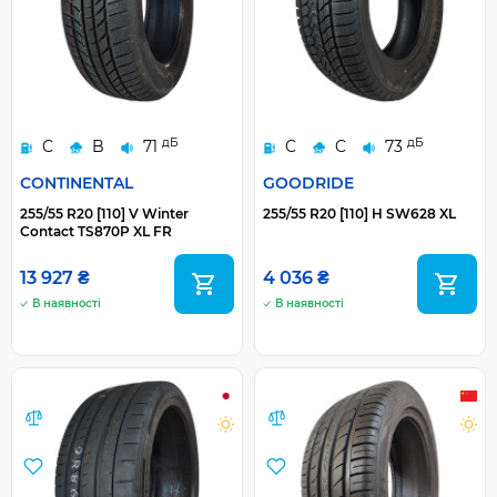
дБ
дБ
C
B
71
C
C
73
CONTINENTAL
GOODRIDE
255/55 R20 [110] V Winter
255/55 R20 [110] H SW628 XL
Contact TS870P XL FR
13 927 ₴
4 036 ₴
В наявності
В наявності