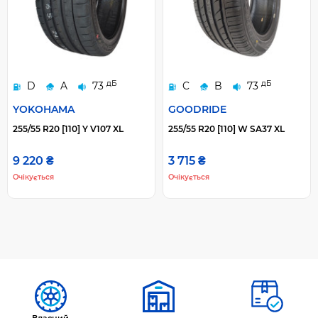
дБ
дБ
D
A
73
C
B
73
YOKOHAMA
GOODRIDE
255/55 R20 [110] Y V107 XL
255/55 R20 [110] W SA37 XL
9 220 ₴
3 715 ₴
Очікується
Очікується