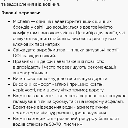
та задоволення від водіння.
Головні переваги:
Michelin — один із найавторитетніших шинних
брендів у світі, що асоціюється з довговічністю,
комфортом і високою якістю. Це вибір для водіїв, які
очікують від шин стабільно високого рівня у всіх
ключових параметрах.
Свіжа дата виробництва — тільки актуальні партії,
DOT завжди свіжий.
Правильні індекси навантаження повністю
відповідають і часто перевищують рекомендації
автовиробників.
Виняткова тиша - чудово гасить шум дороги.
Високий комфорт - м’яко і приємно ковтає
нерівності, при цьому чітко тримає дорогу.
Відмінне зчеплення - впевнена керованість і потужне
гальмування як на сухому, так і на мокрому асфальті.
Ефективне відведення води - асиметричний
протектор мінімізує ризик гідропланування.
Відмінна ходимість - реальний ресурс у більшості
водіїв становить 50–70+ тисяч км.