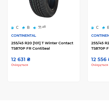
дБ
C
B
71
C
CONTINENTAL
CONTINE
255/45 R20 [101] T Winter Contact
255/45 R2
TS870P FR ContiSeal
TS870P 
12 631 ₴
12 556 
Очікується
Очікується