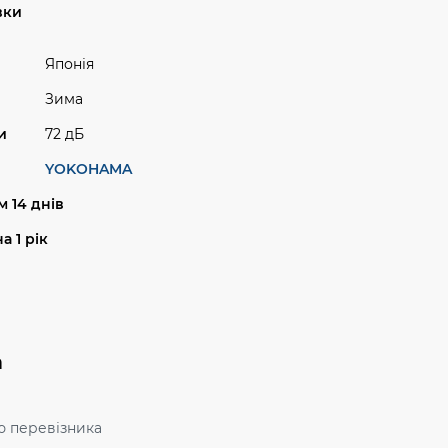
вки
Японія
Зима
и
72 дБ
YOKOHAMA
 14 днів
а 1 рік
а
ю перевізника