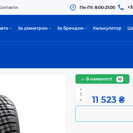
+3
Контакти
Пн-Пт: 8:00-21:00
авто
За діаметром
За брендом
Калькулятор
Ш
В наявності
10
11 523 ₴