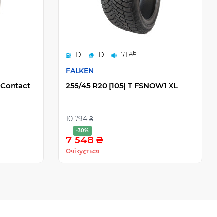
дБ
D
D
71
FALKEN
g Contact
255/45 R20 [105] T FSNOW1 XL
10 794 ₴
-30%
7 548 ₴
Очікується