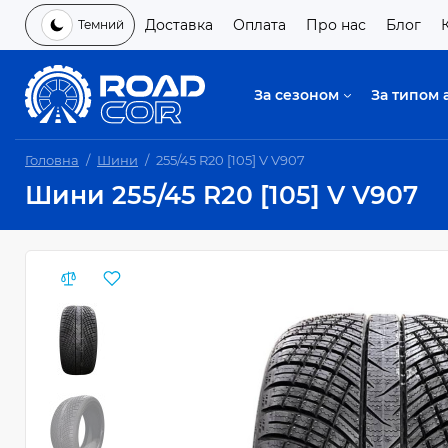
Доставка
Оплата
Про нас
Блог
Темний
За сезоном
За типом 
Головна
Шини
255/45 R20 [105] V V907
Шини 255/45 R20 [105] V V907