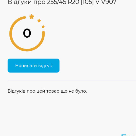
Відгуки про 255/45 R20 [105] V V907
0
Написати відгук
Відгуків про цей товар ще не було.