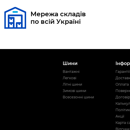
Мережа складів
по всій Україні
Шини
Інфор
Вантажні
Гарантії
Легкові
Достав
Літні шини
Оплата
Зимові шини
Поверне
Всесезонні шини
Договір
Кальку
Політик
Акції
Карта с
Відгуки