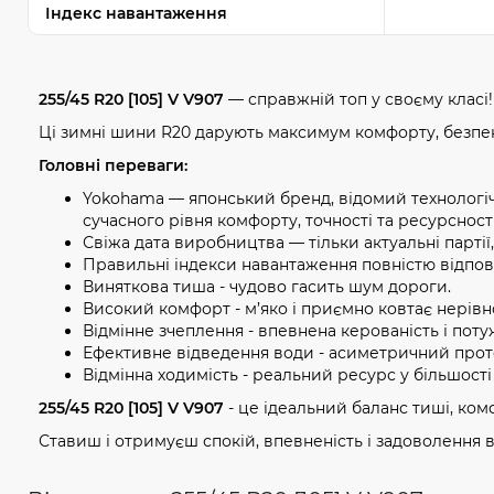
Індекс навантаження
255/45 R20 [105] V V907
— справжній топ у своєму класі!
Ці зимні шини R20 дарують максимум комфорту, безпек
Головні переваги:
Yokohama — японський бренд, відомий технологічні
сучасного рівня комфорту, точності та ресурсності
Свіжа дата виробництва — тільки актуальні партії
Правильні індекси навантаження повністю відпов
Виняткова тиша - чудово гасить шум дороги.
Високий комфорт - м’яко і приємно ковтає нерівно
Відмінне зчеплення - впевнена керованість і потуж
Ефективне відведення води - асиметричний проте
Відмінна ходимість - реальний ресурс у більшості 
255/45 R20 [105] V V907
- це ідеальний баланс тиші, комфо
Ставиш і отримуєш спокій, впевненість і задоволення в