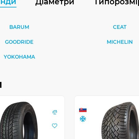
енди
Діаметри
Типорозмі
BARUM
CEAT
GOODRIDE
MICHELIN
YOKOHAMA
и