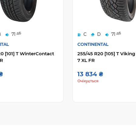
дБ
дБ
B
71
C
D
71
NTAL
CONTINENTAL
0 [101] T WinterContact
255/45 R20 [105] T Vikin
FR
7 XL FR
₴
13 834 ₴
Очікується