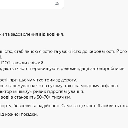
105
и та задоволення від водіння.
стю, стабільною якістю та уважністю до керованості. Його ш
.
, DOT завжди свіжий.
ідають і часто перевищують рекомендації автовиробників.
сті, при цьому чітко тримає дорогу.
не гальмування як на сухому, так і на мокрому асфальті.
ктор мінімізує ризик гідропланування.
водіїв становить 50–70+ тисяч км.
рту, безпеки та надійності. Саме за ці якості її люблять і хва
ід кожної поїздки.