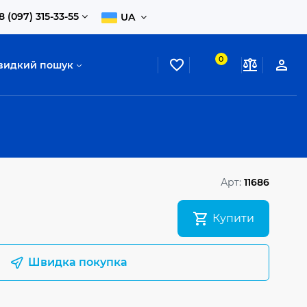
8 (097) 315-33-55
UA
0
видкий пошук
Арт:
11686
Купити
Швидка покупка