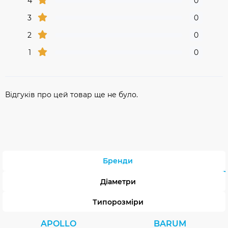
4
0
3
0
2
0
1
0
Відгуків про цей товар ще не було.
Бренди
Діаметри
Типорозміри
APOLLO
BARUM