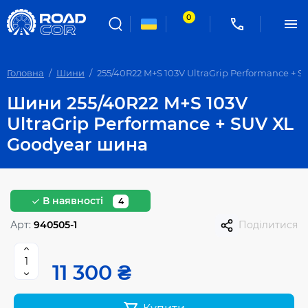
0
Головна
Шини
255/40R22 M+S 103V UltraGrip Performance + 
Шини 255/40R22 M+S 103V
UltraGrip Performance + SUV XL
Goodyear шина
В наявності
4
Арт:
940505-1
Поділитися
11 300 ₴