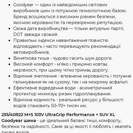
Goodyear — один із найвідоміших світових
виробників шин із потужною технологічною базою.
Бренд асоціюється з високим рівнем безпеки,
якісною керованістю та перевіреною репутацією.
Свіжа дата виробництва — тільки актуальні партії,
DOT завжди свіжий.
Правильні індекси навантаження повністю
відповідають і часто перевищують рекомендації
автовиробників.
Виняткова тиша - чудово гасить шум дороги.
Високий комфорт - м’яко і приємно ковтає
нерівності, при цьому чітко тримає дорогу.
Відмінне зчеплення - впевнена керованість і потужне
гальмування як на сухому, так і на мокрому асфальті.
Ефективне відведення води - асиметричний
протектор мінімізує ризик гідропланування.
Відмінна ходимість - реальний ресурс у більшості
водіїв становить 50–70+ тисяч км.
255/40R22 M+S 103V UltraGrip Performance + SUV XL
Goodyear шина
- це ідеальний баланс тиші, комфорту,
безпеки та надійності. Саме за ці якості її люблять і хвалять
тисячі водіїв.