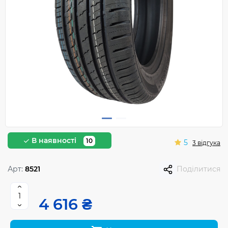
В наявності
10
5
3 відгука
Арт:
8521
Поділитися
4 616 ₴