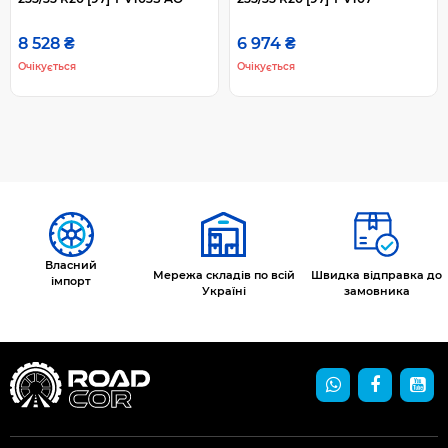
8 528 ₴
6 974 ₴
Очікується
Очікується
Власний
Мережа складів по всій
Швидка відправка до
імпорт
Україні
замовника