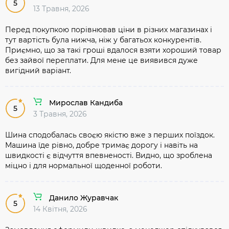
5
13 Травня, 2026
Перед покупкою порівнював ціни в різних магазинах і
тут вартість була нижча, ніж у багатьох конкурентів.
Приємно, що за такі гроші вдалося взяти хороший товар
без зайвої переплати. Для мене це виявився дуже
вигідний варіант.
Мирослав Кандиба
5
3 Травня, 2026
Шина сподобалась своєю якістю вже з перших поїздок.
Машина їде рівно, добре тримає дорогу і навіть на
швидкості є відчуття впевненості. Видно, що зроблена
міцно і для нормальної щоденної роботи.
Данило Журавчак
5
14 Квітня, 2026