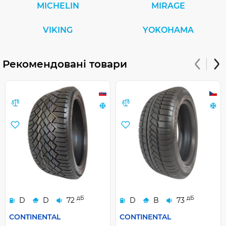
MICHELIN
MIRAGE
VIKING
YOKOHAMA
Рекомендовані товари
дБ
дБ
D
D
72
D
B
73
CONTINENTAL
CONTINENTAL