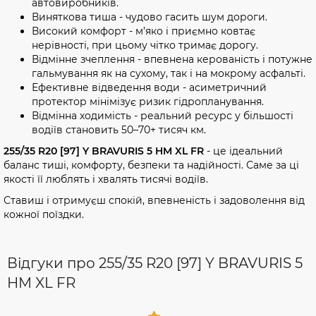
автовиробників.
Виняткова тиша - чудово гасить шум дороги.
Високий комфорт - м’яко і приємно ковтає
нерівності, при цьому чітко тримає дорогу.
Відмінне зчеплення - впевнена керованість і потужне
гальмування як на сухому, так і на мокрому асфальті.
Ефективне відведення води - асиметричний
протектор мінімізує ризик гідропланування.
Відмінна ходимість - реальний ресурс у більшості
водіїв становить 50–70+ тисяч км.
255/35 R20 [97] Y BRAVURIS 5 HM XL FR
- це ідеальний
баланс тиші, комфорту, безпеки та надійності. Саме за ці
якості її люблять і хвалять тисячі водіїв.
Ставиш і отримуєш спокій, впевненість і задоволення від
кожної поїздки.
Відгуки про 255/35 R20 [97] Y BRAVURIS 5
HM XL FR