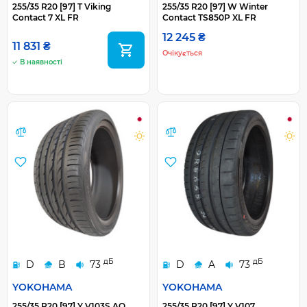
255/35 R20 [97] T Viking
255/35 R20 [97] W Winter
Contact 7 XL FR
Contact TS850P XL FR
12 245 ₴
11 831 ₴
Очікується
В наявності
дБ
дБ
D
B
73
D
A
73
YOKOHAMA
YOKOHAMA
255/35 R20 [97] Y V103S AO
255/35 R20 [97] Y V107