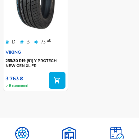
дБ
D
B
73
VIKING
255/30 R19 [91] Y PROTECH
NEW GEN XL FR
3 763 ₴
В наявності