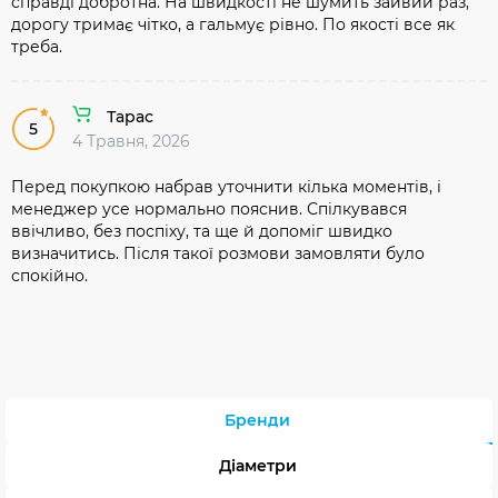
справді добротна. На швидкості не шумить зайвий раз,
дорогу тримає чітко, а гальмує рівно. По якості все як
треба.
Тарас
5
4 Травня, 2026
Перед покупкою набрав уточнити кілька моментів, і
менеджер усе нормально пояснив. Спілкувався
ввічливо, без поспіху, та ще й допоміг швидко
визначитись. Після такої розмови замовляти було
спокійно.
Бренди
Діаметри