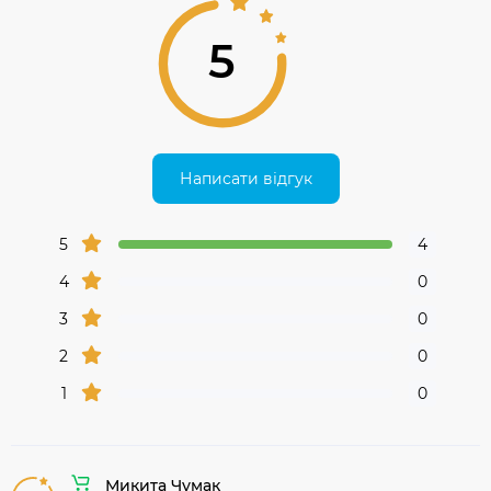
5
Написати відгук
5
4
4
0
3
0
2
0
1
0
Микита Чумак