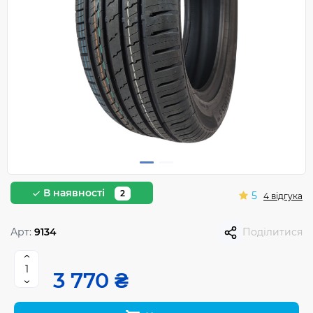
В наявності
2
5
4 відгука
Арт:
9134
Поділитися
3 770 ₴