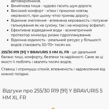
автовиробників.
Виняткова тиша - чудово гасить шум дороги.
Високий комфорт - м’яко і приємно ковтає
нерівності, при цьому чітко тримає дорогу.
Відмінне зчеплення - впевнена керованість і потужне
гальмування як на сухому, так і на мокрому асфальті.
Ефективне відведення води - асиметричний
протектор мінімізує ризик гідропланування.
Відмінна ходимість - реальний ресурс у більшості
водіїв становить 50–70+ тисяч км.
255/30 R19 [91] Y BRAVURIS 5 HM XL FR
- це ідеальний
баланс тиші, комфорту, безпеки та надійності. Саме за ці
якості її люблять і хвалять тисячі водіїв.
Ставиш і отримуєш спокій, впевненість і задоволення від
кожної поїздки.
Відгуки про 255/30 R19 [91] Y BRAVURIS 5
HM XL FR