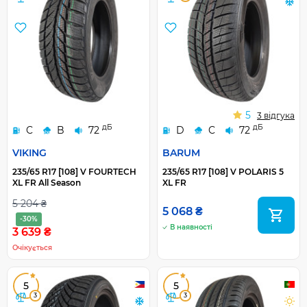
5
3 відгука
дБ
дБ
C
B
72
D
C
72
VIKING
BARUM
235/65 R17 [108] V FOURTECH
235/65 R17 [108] V POLARIS 5
XL FR All Season
XL FR
5 204 ₴
5 068 ₴
-30%
В наявності
3 639 ₴
Очікується
5
5
3
3