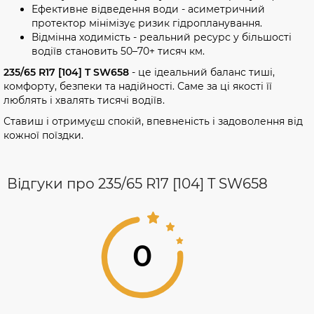
Ефективне відведення води - асиметричний
протектор мінімізує ризик гідропланування.
Відмінна ходимість - реальний ресурс у більшості
водіїв становить 50–70+ тисяч км.
235/65 R17 [104] T SW658
- це ідеальний баланс тиші,
комфорту, безпеки та надійності. Саме за ці якості її
люблять і хвалять тисячі водіїв.
Ставиш і отримуєш спокій, впевненість і задоволення від
кожної поїздки.
Відгуки про 235/65 R17 [104] T SW658
0