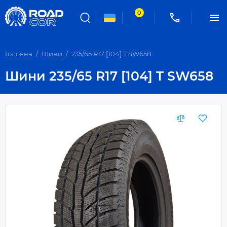
0
Головна
Шини
235/65 R17 [104] T SW658
Шини 235/65 R17 [104] T SW658