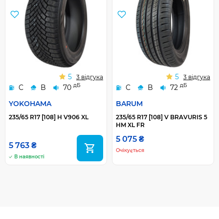
5
5
3 відгука
3 відгука
дБ
дБ
C
B
70
C
B
72
YOKOHAMA
BARUM
235/65 R17 [108] H V906 XL
235/65 R17 [108] V BRAVURIS 5
HM XL FR
5 075 ₴
5 763 ₴
Очікується
В наявності