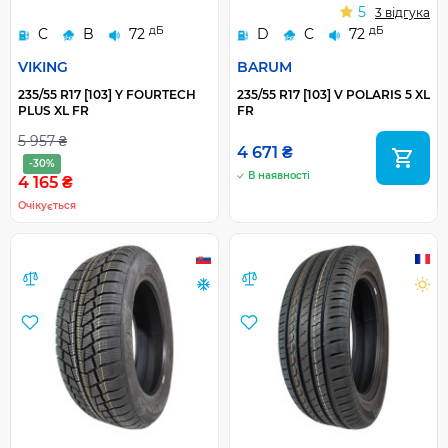
5
3 відгука
дБ
дБ
C
B
72
D
C
72
VIKING
BARUM
235/55 R17 [103] Y FOURTECH
235/55 R17 [103] V POLARIS 5 XL
PLUS XL FR
FR
5 957 ₴
4 671 ₴
-30%
В наявності
4 165 ₴
Очікується