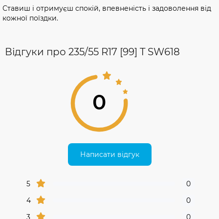
Ставиш і отримуєш спокій, впевненість і задоволення від
кожної поїздки.
Відгуки про 235/55 R17 [99] T SW618
0
Написати відгук
5
0
4
0
3
0