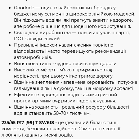
Goodride — один із найпомітніших брендів у
бюджетному сегменті з широкою лінійкою моделей.
Він підходить водіям, які прагнуть знайти недороге,
але робоче рішення для щоденного користування.
Свіжа дата виробництва — тільки актуальні партії,
DOT завжди свіжий.
Правильні індекси навантаження повністю
відповідають і часто перевищують рекомендації
автовиробників.
Виняткова тиша - чудово гасить шум дороги.
Високий комфорт - м’яко і приємно ковтає
нерівності, при цьому чітко тримає дорогу.
Відмінне зчеплення - впевнена керованість і потужне
гальмування як на сухому, так і на мокрому асфальті.
Ефективне відведення води - асиметричний
протектор мінімізує ризик гідропланування.
Відмінна ходимість - реальний ресурс у більшості
водіїв становить 50–70+ тисяч км.
235/55 R17 [99] T SW618
- це ідеальний баланс тиші,
комфорту, безпеки та надійності. Саме за ці якості її
люблять і хвалять тисячі водіїв.