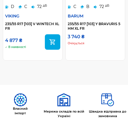
дБ
дБ
D
C
72
C
B
72
VIKING
BARUM
235/55 R17 [103] V WINTECH XL
235/55 R17 [103] Y BRAVURIS 5
FR
HM XL FR
3 740 ₴
4 877 ₴
Очікується
В наявності
Власний
Мережа складів по всій
Швидка відправка до
імпорт
Україні
замовника