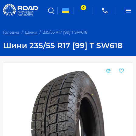
0
Головна
Шини
235/55 R17 [99] T SW618
Шини 235/55 R17 [99] T SW618