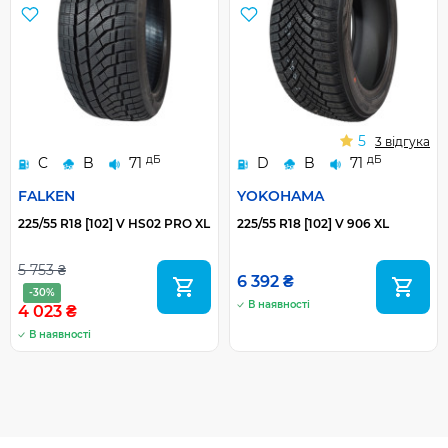
5
3 відгука
дБ
дБ
C
B
71
D
B
71
FALKEN
YOKOHAMA
225/55 R18 [102] V HS02 PRO XL
225/55 R18 [102] V 906 XL
5 753 ₴
6 392 ₴
-30%
В наявності
4 023 ₴
В наявності