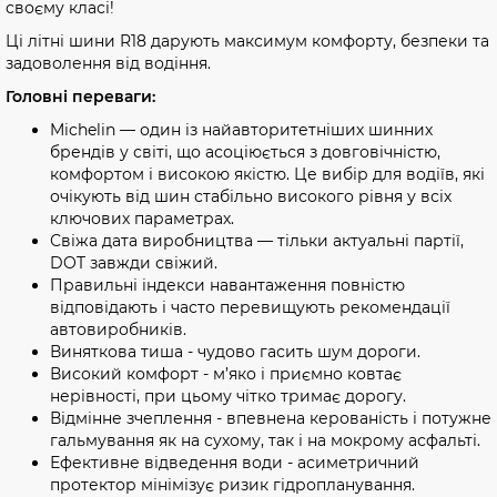
своєму класі!
Ці літні шини R18 дарують максимум комфорту, безпеки та
задоволення від водіння.
Головні переваги:
Michelin — один із найавторитетніших шинних
брендів у світі, що асоціюється з довговічністю,
комфортом і високою якістю. Це вибір для водіїв, які
очікують від шин стабільно високого рівня у всіх
ключових параметрах.
Свіжа дата виробництва — тільки актуальні партії,
DOT завжди свіжий.
Правильні індекси навантаження повністю
відповідають і часто перевищують рекомендації
автовиробників.
Виняткова тиша - чудово гасить шум дороги.
Високий комфорт - м’яко і приємно ковтає
нерівності, при цьому чітко тримає дорогу.
Відмінне зчеплення - впевнена керованість і потужне
гальмування як на сухому, так і на мокрому асфальті.
Ефективне відведення води - асиметричний
протектор мінімізує ризик гідропланування.