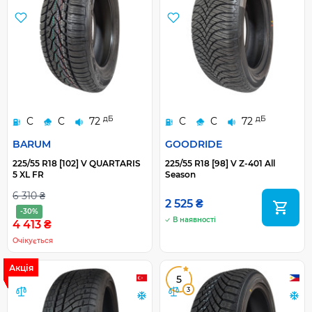
дБ
дБ
C
C
72
C
C
72
BARUM
GOODRIDE
225/55 R18 [102] V QUARTARIS
225/55 R18 [98] V Z-401 All
5 XL FR
Season
6 310 ₴
2 525 ₴
-30%
В наявності
4 413 ₴
Очікується
Акція
5
3