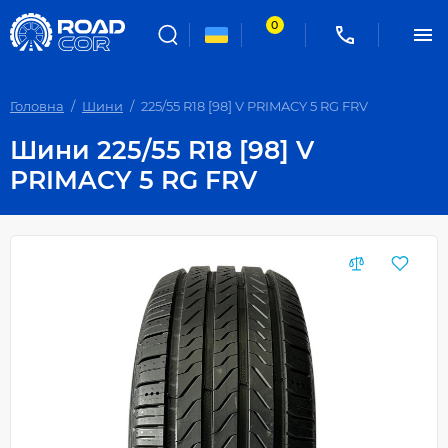
0
Головна
Шини
225/55 R18 [98] V PRIMACY 5 RG FRV
Шини 225/55 R18 [98] V
PRIMACY 5 RG FRV