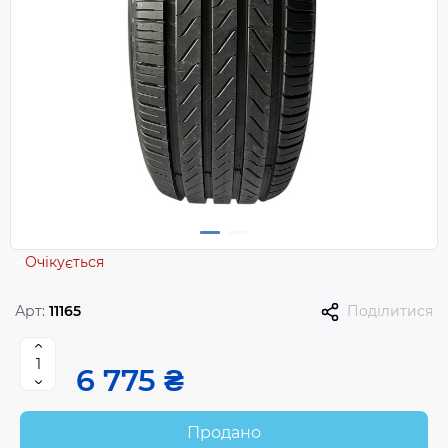
Очікується
Арт:
11165
Поділитися
6 775 ₴
Продано