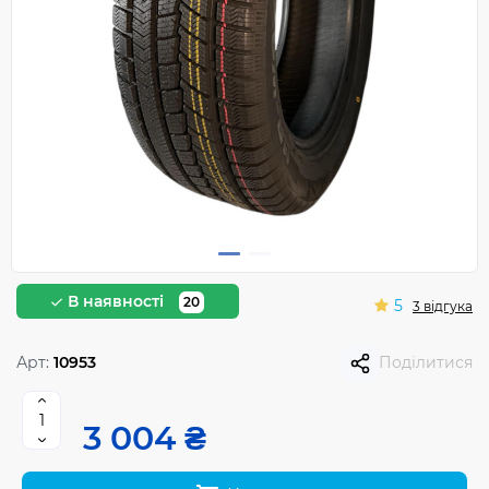
В наявності
20
5
3 відгука
Арт:
10953
Поділитися
3 004 ₴