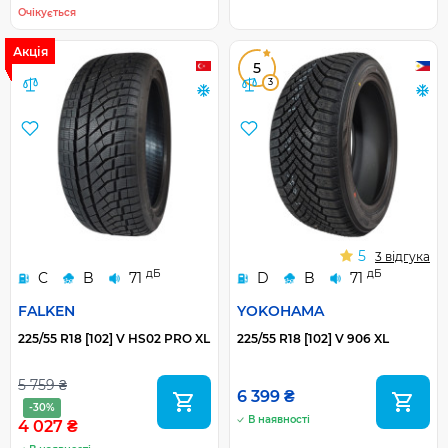
Очікується
Акція
5
3
5
3 відгука
дБ
дБ
C
B
71
D
B
71
FALKEN
YOKOHAMA
225/55 R18 [102] V HS02 PRO XL
225/55 R18 [102] V 906 XL
5 759 ₴
6 399 ₴
-30%
В наявності
4 027 ₴