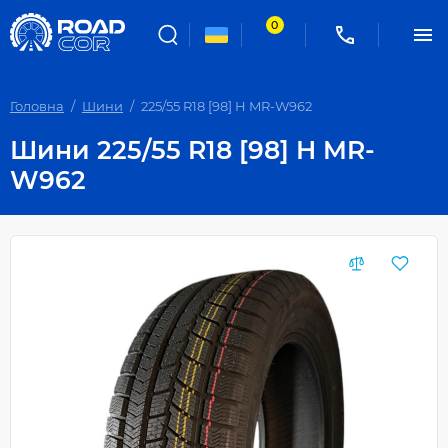
0
Головна
Шини
225/55 R18 [98] H MR-W962
Шини 225/55 R18 [98] H MR-
W962