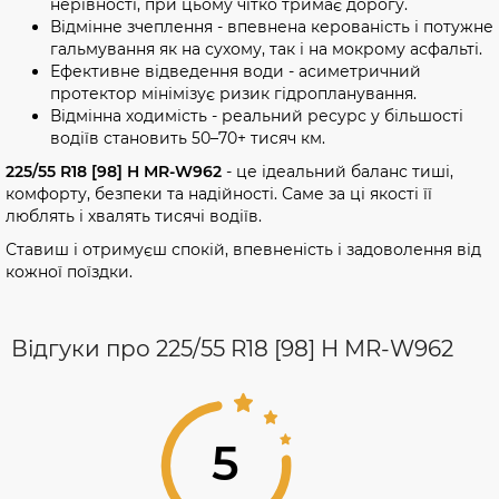
нерівності, при цьому чітко тримає дорогу.
Відмінне зчеплення - впевнена керованість і потужне
гальмування як на сухому, так і на мокрому асфальті.
Ефективне відведення води - асиметричний
протектор мінімізує ризик гідропланування.
Відмінна ходимість - реальний ресурс у більшості
водіїв становить 50–70+ тисяч км.
225/55 R18 [98] H MR-W962
- це ідеальний баланс тиші,
комфорту, безпеки та надійності. Саме за ці якості її
люблять і хвалять тисячі водіїв.
Ставиш і отримуєш спокій, впевненість і задоволення від
кожної поїздки.
Відгуки про 225/55 R18 [98] H MR-W962
5