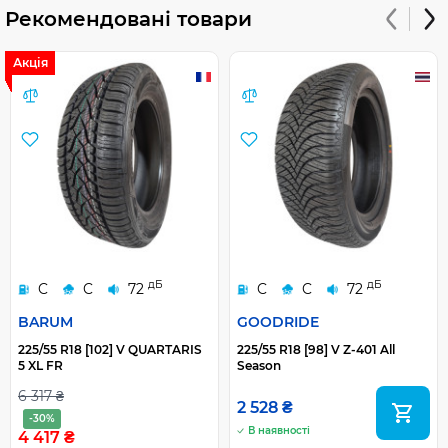
Рекомендовані товари
Акція
дБ
дБ
C
C
72
C
C
72
BARUM
GOODRIDE
225/55 R18 [102] V QUARTARIS
225/55 R18 [98] V Z-401 All
5 XL FR
Season
6 317 ₴
2 528 ₴
-30%
В наявності
4 417 ₴