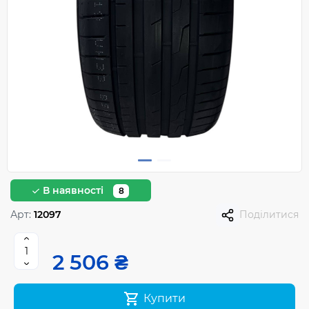
В наявності
8
Арт:
12097
Поділитися
2 506 ₴
Купити