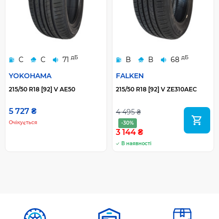
дБ
дБ
C
C
71
B
B
68
YOKOHAMA
FALKEN
215/50 R18 [92] V AE50
215/50 R18 [92] V ZE310AEC
5 727 ₴
4 495 ₴
Очікується
-30%
3 144 ₴
В наявності