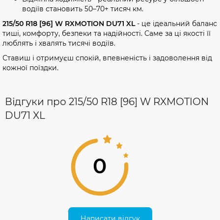
водіїв становить 50–70+ тисяч км.
215/50 R18 [96] W RXMOTION DU71 XL
- це ідеальний баланс
тиші, комфорту, безпеки та надійності. Саме за ці якості її
люблять і хвалять тисячі водіїв.
Ставиш і отримуєш спокій, впевненість і задоволення від
кожної поїздки.
Відгуки про 215/50 R18 [96] W RXMOTION
DU71 XL
0
Написати відгук