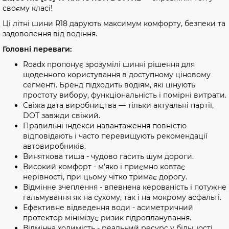
своєму класі!
Ці літні шини R18 дарують максимум комфорту, безпеки та
задоволення від водіння.
Головні переваги:
Roadx пропонує зрозумілі шинні рішення для
щоденного користування в доступному ціновому
сегменті. Бренд підходить водіям, які цінують
простоту вибору, функціональність і помірні витрати.
Свіжа дата виробництва — тільки актуальні партії,
DOT завжди свіжий.
Правильні індекси навантаження повністю
відповідають і часто перевищують рекомендації
автовиробників.
Виняткова тиша - чудово гасить шум дороги.
Високий комфорт - м’яко і приємно ковтає
нерівності, при цьому чітко тримає дорогу.
Відмінне зчеплення - впевнена керованість і потужне
гальмування як на сухому, так і на мокрому асфальті.
Ефективне відведення води - асиметричний
протектор мінімізує ризик гідропланування.
Відмінна ходимість - реальний ресурс у більшості