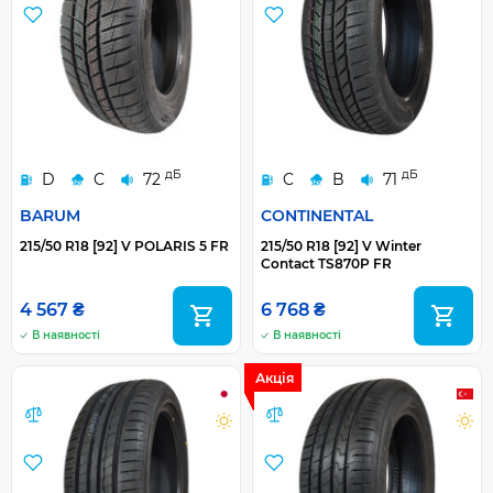
дБ
дБ
D
C
72
C
B
71
BARUM
CONTINENTAL
215/50 R18 [92] V POLARIS 5 FR
215/50 R18 [92] V Winter
Contact TS870P FR
4 567 ₴
6 768 ₴
В наявності
В наявності
Акція