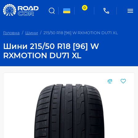
0
Головна
Шини
215/50 R18 [96] W RXMOTION DU71 XL
Шини 215/50 R18 [96] W
RXMOTION DU71 XL