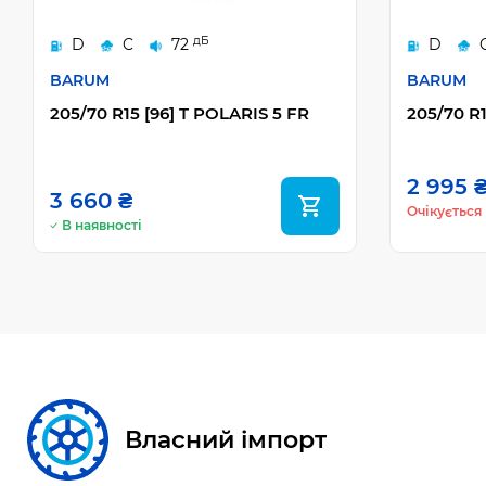
дБ
D
C
72
D
BARUM
BARUM
205/70 R15 [96] T POLARIS 5 FR
205/70 R1
2 995 
3 660 ₴
Очікується
В наявності
Власний імпорт