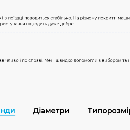
і в поїздці поводиться стабільно. На різному покритті маш
ористування підходить дуже добре.
ічливо і по справі. Мені швидко допомогли з вибором та но
енди
Діаметри
Типорозмі