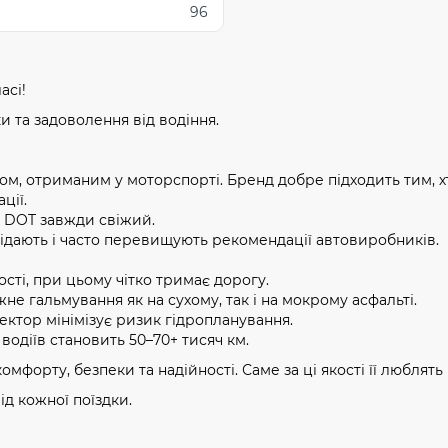
96
асі!
 та задоволення від водіння.
ідом, отриманим у моторспорті. Бренд добре підходить тим, 
ції.
, DOT завжди свіжий.
ідають і часто перевищують рекомендації автовиробників.
сті, при цьому чітко тримає дорогу.
не гальмування як на сухому, так і на мокрому асфальті.
ктор мінімізує ризик гідропланування.
водіїв становить 50–70+ тисяч км.
омфорту, безпеки та надійності. Саме за ці якості її люблять і
ід кожної поїздки.