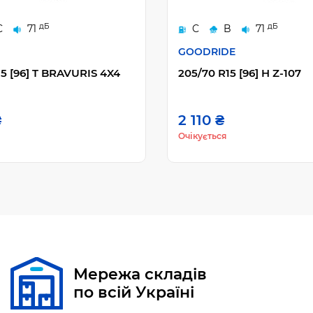
дБ
дБ
C
71
C
B
71
GOODRIDE
5 [96] T BRAVURIS 4X4
205/70 R15 [96] H Z-107
₴
2 110 ₴
Очікується
Мережа складів
по всій Україні