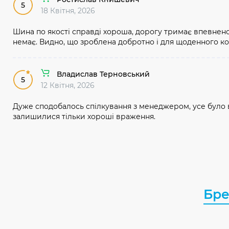
5
18 Квітня, 2026
Шина по якості справді хороша, дорогу тримає впевнено 
немає. Видно, що зроблена добротно і для щоденного к
Владислав Терновський
5
12 Квітня, 2026
Дуже сподобалось спілкування з менеджером, усе було вв
залишилися тільки хороші враження.
Бр