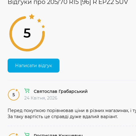
Відгуки про 205/70 R15 [96] R EPZ2 SUV
5
Написати відгук
Святослав Грабарський
5
24 Квітня, 2026
Перед покупкою порівнював ціни в різних магазинах, і 
За таку вартість це справді дуже вдалий варіант.
Ростислав Книшевич