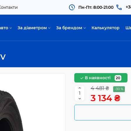
+3
Контакти
Пн-Пт: 8:00-21:00
авто
За діаметром
За брендом
Калькулятор
Ш
UV
В наявності
20
4 481 ₴
-30 %
3 134 ₴