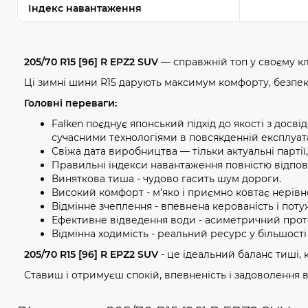
Індекс навантаження
205/70 R15 [96] R EPZ2 SUV
— справжній топ у своєму кл
Ці зимні шини R15 дарують максимум комфорту, безпеки
Головні переваги:
Falken поєднує японський підхід до якості з досв
сучасними технологіями в повсякденній експлуата
Свіжа дата виробництва — тільки актуальні партії
Правильні індекси навантаження повністю відпов
Виняткова тиша - чудово гасить шум дороги.
Високий комфорт - м’яко і приємно ковтає нерівно
Відмінне зчеплення - впевнена керованість і потуж
Ефективне відведення води - асиметричний проте
Відмінна ходимість - реальний ресурс у більшості 
205/70 R15 [96] R EPZ2 SUV
- це ідеальний баланс тиші, к
Ставиш і отримуєш спокій, впевненість і задоволення в