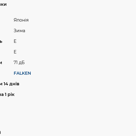
вки
Японія
Зима
ь
E
E
и
71 дБ
FALKEN
 14 днів
а 1 рік
а