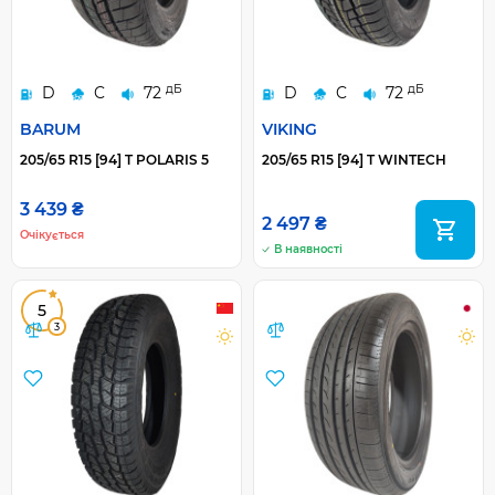
дБ
дБ
D
C
72
D
C
72
BARUM
VIKING
205/65 R15 [94] T POLARIS 5
205/65 R15 [94] T WINTECH
3 439 ₴
2 497 ₴
Очікується
В наявності
5
3