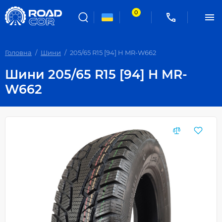
0
Головна
Шини
205/65 R15 [94] H MR-W662
Шини 205/65 R15 [94] H MR-
W662