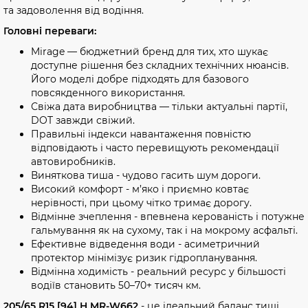
та задоволення від водіння.
Головні переваги:
Mirage — бюджетний бренд для тих, хто шукає
доступне рішення без складних технічних нюансів.
Його моделі добре підходять для базового
повсякденного використання.
Свіжа дата виробництва — тільки актуальні партії,
DOT завжди свіжий.
Правильні індекси навантаження повністю
відповідають і часто перевищують рекомендації
автовиробників.
Виняткова тиша - чудово гасить шум дороги.
Високий комфорт - м’яко і приємно ковтає
нерівності, при цьому чітко тримає дорогу.
Відмінне зчеплення - впевнена керованість і потужне
гальмування як на сухому, так і на мокрому асфальті.
Ефективне відведення води - асиметричний
протектор мінімізує ризик гідропланування.
Відмінна ходимість - реальний ресурс у більшості
водіїв становить 50–70+ тисяч км.
205/65 R15 [94] H MR-W662
- це ідеальний баланс тиші,