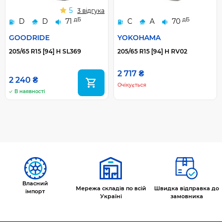
5
3 відгука
дБ
дБ
D
D
71
C
A
70
GOODRIDE
YOKOHAMA
205/65 R15 [94] H SL369
205/65 R15 [94] H RV02
2 717 ₴
2 240 ₴
Очікується
В наявності
Власний
Мережа складів по всій
Швидка відправка до
імпорт
Україні
замовника