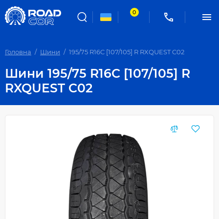
0
Головна
Шини
195/75 R16C [107/105] R RXQUEST C02
Шини 195/75 R16C [107/105] R
RXQUEST C02