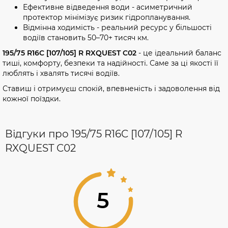
Ефективне відведення води - асиметричний
протектор мінімізує ризик гідропланування.
Відмінна ходимість - реальний ресурс у більшості
водіїв становить 50–70+ тисяч км.
195/75 R16C [107/105] R RXQUEST C02
- це ідеальний баланс
тиші, комфорту, безпеки та надійності. Саме за ці якості її
люблять і хвалять тисячі водіїв.
Ставиш і отримуєш спокій, впевненість і задоволення від
кожної поїздки.
Відгуки про 195/75 R16C [107/105] R
RXQUEST C02
5