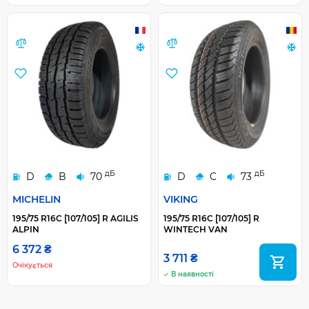
дБ
дБ
D
B
70
D
C
73
MICHELIN
VIKING
195/75 R16C [107/105] R AGILIS
195/75 R16C [107/105] R
ALPIN
WINTECH VAN
6 372 ₴
3 711 ₴
Очікується
В наявності