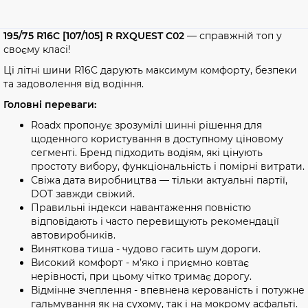
195/75 R16C [107/105] R RXQUEST C02
— справжній топ у
своєму класі!
Ці літні шини R16C дарують максимум комфорту, безпеки
та задоволення від водіння.
Головні переваги:
Roadx пропонує зрозумілі шинні рішення для
щоденного користування в доступному ціновому
сегменті. Бренд підходить водіям, які цінують
простоту вибору, функціональність і помірні витрати.
Свіжа дата виробництва — тільки актуальні партії,
DOT завжди свіжий.
Правильні індекси навантаження повністю
відповідають і часто перевищують рекомендації
автовиробників.
Виняткова тиша - чудово гасить шум дороги.
Високий комфорт - м’яко і приємно ковтає
нерівності, при цьому чітко тримає дорогу.
Відмінне зчеплення - впевнена керованість і потужне
гальмування як на сухому, так і на мокрому асфальті.