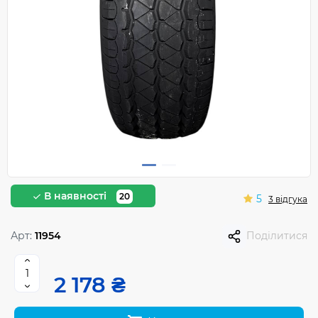
В наявності
20
5
3 відгука
Арт:
11954
Поділитися
2 178 ₴