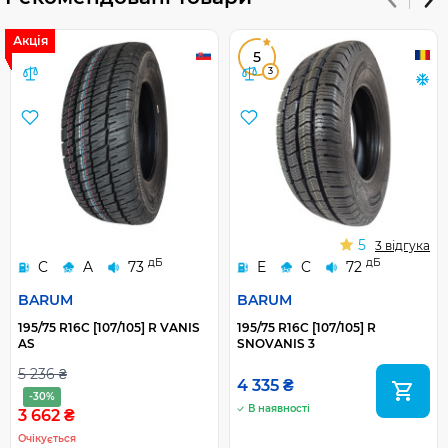
Акція
5
3
5
3 відгука
дБ
дБ
C
A
73
E
C
72
BARUM
BARUM
195/75 R16C [107/105] R VANIS
195/75 R16C [107/105] R
AS
SNOVANIS 3
5 236 ₴
4 335 ₴
-30%
В наявності
3 662 ₴
Очікується