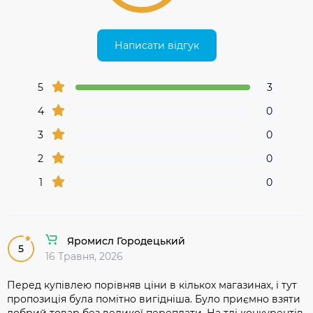
Написати відгук
5
3
4
0
3
0
2
0
1
0
Яромисл Городецький
5
16 Травня, 2026
Перед купівлею порівняв ціни в кількох магазинах, і тут
пропозиція була помітно вигідніша. Було приємно взяти
добрий товар без великої переплати. На тлі конкурентів