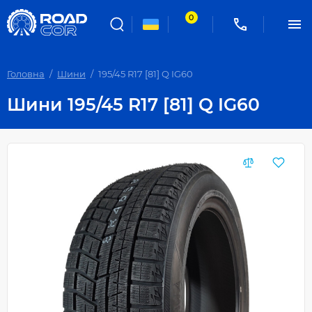
0
Головна
Шини
195/45 R17 [81] Q IG60
Шини 195/45 R17 [81] Q IG60