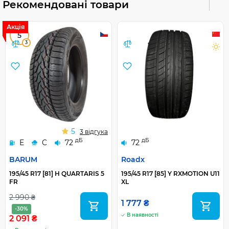
Рекомендовані товари
Акція
5
3
5
3 відгука
дБ
дБ
E
C
72
72
BARUM
Roadx
195/45 R17 [81] H QUARTARIS 5
195/45 R17 [85] Y RXMOTION U11
FR
XL
2 990 ₴
1 777 ₴
-30%
В наявності
2 091 ₴