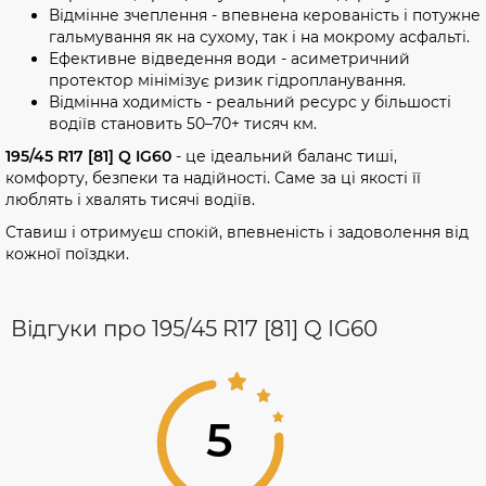
Відмінне зчеплення - впевнена керованість і потужне
гальмування як на сухому, так і на мокрому асфальті.
Ефективне відведення води - асиметричний
протектор мінімізує ризик гідропланування.
Відмінна ходимість - реальний ресурс у більшості
водіїв становить 50–70+ тисяч км.
195/45 R17 [81] Q IG60
- це ідеальний баланс тиші,
комфорту, безпеки та надійності. Саме за ці якості її
люблять і хвалять тисячі водіїв.
Ставиш і отримуєш спокій, впевненість і задоволення від
кожної поїздки.
Відгуки про 195/45 R17 [81] Q IG60
5