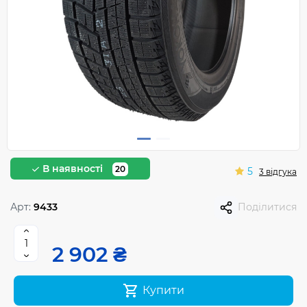
В наявності
20
5
3 відгука
Арт:
9433
Поділитися
2 902 ₴
Купити