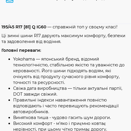
195/45 R17 [81] Q IG60
— справжній топ у своєму класі!
Ці зимні шини R17 дарують максимум комфорту, безпеки
та задоволення від водіння.
Головні переваги:
Yokohama — японський бренд, відомий
технологічністю, стабільною якістю та уважністю до
керованості. Його шини підходять водіям, які
очікують від продукту сучасного рівня комфорту,
точності та ресурсності.
Свіжа дата виробництва — тільки актуальні партії,
DOT завжди свіжий.
Правильні індекси навантаження повністю
відповідають і часто перевищують рекомендації
автовиробників.
Виняткова тиша - чудово гасить шум дороги.
Високий комфорт - м’яко і приємно ковтає
нерівності, при цьому чітко тримає дорогу.