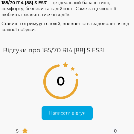
185/70 R14 [88] S ES31
- це ідеальний баланс тиші,
комфорту, безпеки та надійності. Саме за ці якості її
люблять і хвалять тисячі водіїв.
Ставиш і отримуєш спокій, впевненість і задоволення від
кожної поїздки.
Відгуки про 185/70 R14 [88] S ES31
0
Написати відгук
5
0