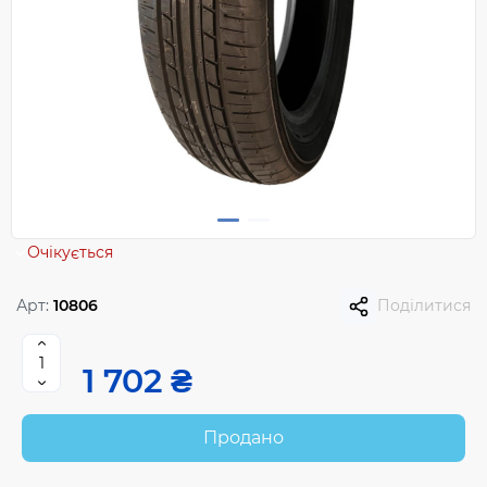
Очікується
Арт:
10806
Поділитися
1 702 ₴
Продано