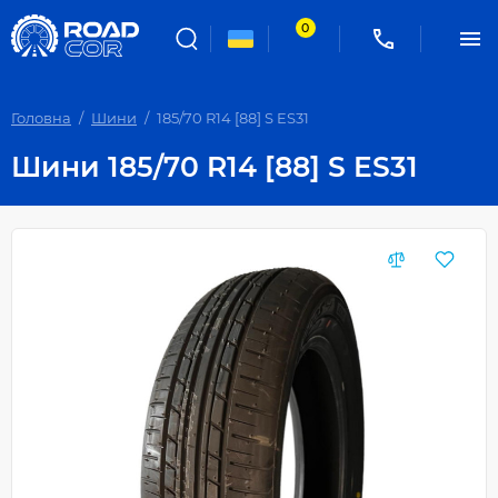
0
Головна
Шини
185/70 R14 [88] S ES31
Шини 185/70 R14 [88] S ES31