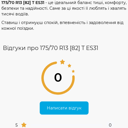
175/70 R13 [82] T ES31
- це ідеальний баланс тиші, комфорту,
безпеки та надійності. Саме за ці якості її люблять і хвалять
тисячі водіїв.
Ставиш і отримуєш спокій, впевненість і задоволення від
кожної поїздки.
Відгуки про 175/70 R13 [82] T ES31
0
Написати відгук
5
0