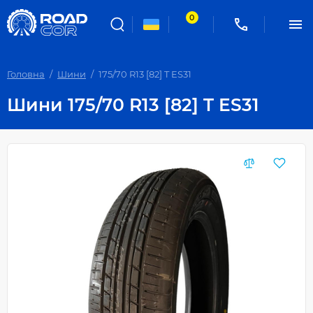
0
Головна
Шини
175/70 R13 [82] T ES31
Шини 175/70 R13 [82] T ES31