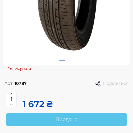
Очікується
Арт:
10787
Поділитися
1 672 ₴
Продано