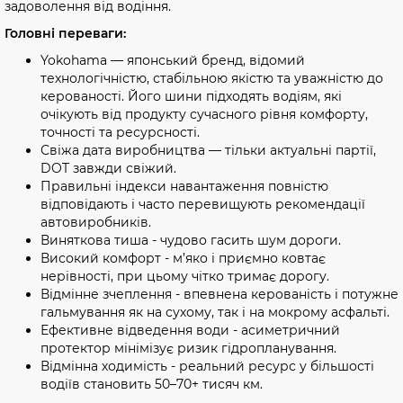
задоволення від водіння.
Головні переваги:
Yokohama — японський бренд, відомий
технологічністю, стабільною якістю та уважністю до
керованості. Його шини підходять водіям, які
очікують від продукту сучасного рівня комфорту,
точності та ресурсності.
Свіжа дата виробництва — тільки актуальні партії,
DOT завжди свіжий.
Правильні індекси навантаження повністю
відповідають і часто перевищують рекомендації
автовиробників.
Виняткова тиша - чудово гасить шум дороги.
Високий комфорт - м’яко і приємно ковтає
нерівності, при цьому чітко тримає дорогу.
Відмінне зчеплення - впевнена керованість і потужне
гальмування як на сухому, так і на мокрому асфальті.
Ефективне відведення води - асиметричний
протектор мінімізує ризик гідропланування.
Відмінна ходимість - реальний ресурс у більшості
водіїв становить 50–70+ тисяч км.