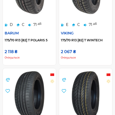
дБ
дБ
D
C
71
E
C
71
BARUM
VIKING
175/70 R13 [82] T POLARIS 5
175/70 R13 [82] T WINTECH
2 118 ₴
2 067 ₴
Очікується
Очікується