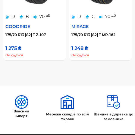
дБ
дБ
D
B
70
D
C
70
GOODRIDE
MIRAGE
175/70 R13 [82] T Z-107
175/70 R13 [82] T MR-162
1 275 ₴
1 248 ₴
Очікується
Очікується
Власний
Мережа складів по всій
Швидка відправка до
імпорт
Україні
замовника