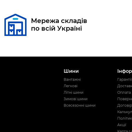
Мережа складів
по всій Україні
Шини
Інфор
Вантажні
Гарантії
Легкові
Достав
Літні шини
Оплата
Зимові шини
Поверне
Всесезонні шини
Договір
Кальку
Політик
Акції
Карта с