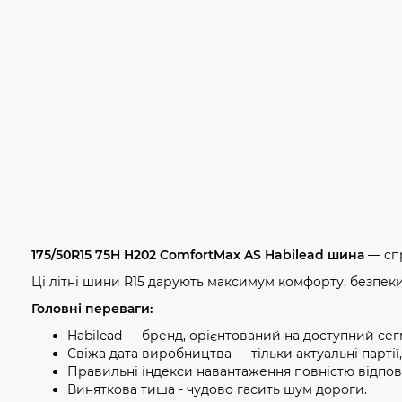
175/50R15 75H H202 ComfortMax AS Habilead шина
— спр
Ці літні шини R15 дарують максимум комфорту, безпеки
Головні переваги:
Habilead — бренд, орієнтований на доступний сег
Свіжа дата виробництва — тільки актуальні партії
Правильні індекси навантаження повністю відпов
Виняткова тиша - чудово гасить шум дороги.