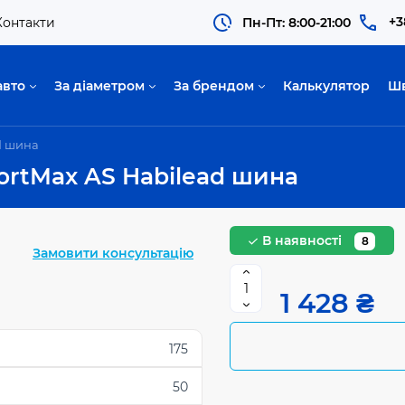
+3
Контакти
Пн-Пт: 8:00-21:00
авто
За діаметром
За брендом
Калькулятор
Ш
d шина
ortMax AS Habilead шина
В наявності
8
Замовити консультацію
1 428 ₴
175
50