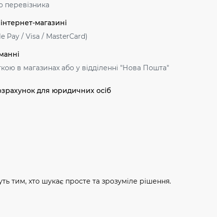
ю перевізника
 інтернет-магазині
e Pay / Visa / MasterСard)
манні
ткою в магазинах або у відділенні "Нова Пошта"
озрахунок для юридичних осіб
ть тим, хто шукає просте та зрозуміле рішення.