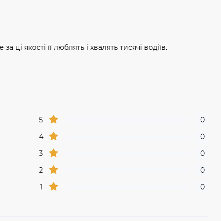
а ці якості її люблять і хвалять тисячі водіїв.
5
0
4
0
3
0
2
0
1
0