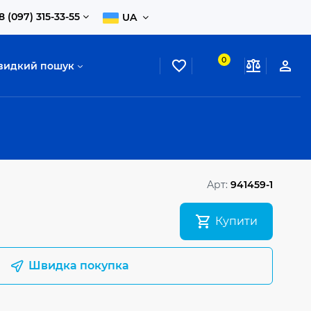
8 (097) 315-33-55
UA
0
видкий пошук
Арт:
941459-1
Купити
Швидка покупка