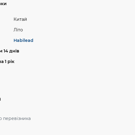
вки
Китай
Літо
Habilead
 14 днів
а 1 рік
а
ю перевізника