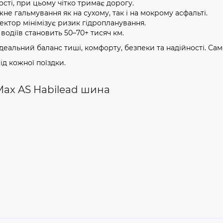
сті, при цьому чітко тримає дорогу.
не гальмування як на сухому, так і на мокрому асфальті.
ктор мінімізує ризик гідропланування.
водіїв становить 50–70+ тисяч км.
ідеальний баланс тиші, комфорту, безпеки та надійності. Саме з
ід кожної поїздки.
Max AS Habilead шина