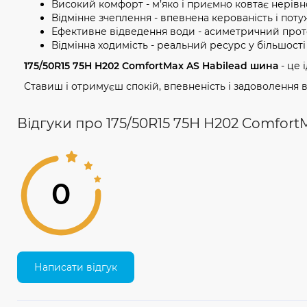
Високий комфорт - м’яко і приємно ковтає нерівно
Відмінне зчеплення - впевнена керованість і потуж
Ефективне відведення води - асиметричний проте
Відмінна ходимість - реальний ресурс у більшості 
175/50R15 75H H202 ComfortMax AS Habilead шина
- це 
Ставиш і отримуєш спокій, впевненість і задоволення в
Відгуки про 175/50R15 75H H202 Comfort
0
Написати відгук