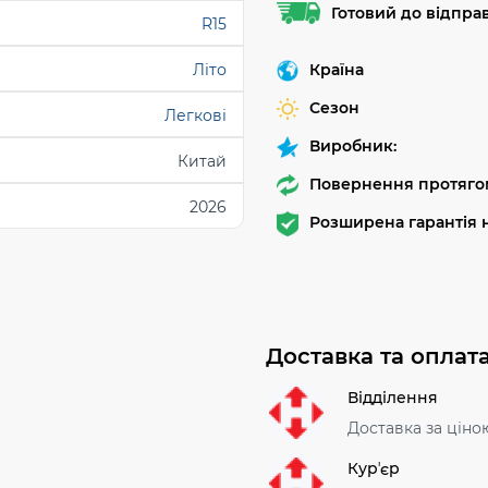
Готовий до відпра
R15
Країна
Літо
Сезон
Легкові
Виробник:
Китай
Повернення протягом
2026
Розширена гарантія н
Доставка та оплат
Відділення
Доставка за ціно
Курʼєр