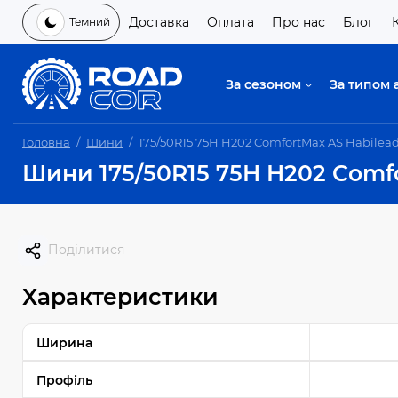
Доставка
Оплата
Про нас
Блог
Темний
За сезоном
За типом 
Головна
Шини
175/50R15 75H H202 ComfortMax AS Habilea
Шини 175/50R15 75H H202 Comf
Поділитися
Характеристики
Ширина
Профіль