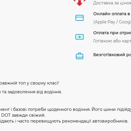
Доставка за ціно
Онлайн оплата в
(Apple Pay / Googl
Оплата при отри
Готівкою або кар
Безготівковий р
авжній топ у своєму класі!
 та задоволення від водіння.
мент і базові потреби щоденного водіння. Його шини підійду
, DOT завжди свіжий.
ідають і часто перевищують рекомендації автовиробників.